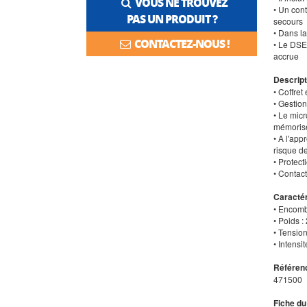
VOUS NE TROUVEZ
• Un cont
PAS UN PRODUIT ?
secours
• Dans l
CONTACTEZ-NOUS !
• Le DSE
accrue
Descript
• Coffre
• Gestio
• Le mic
mémorisé
• A l'ap
risque d
• Protec
• Contact
Caractér
• Encomb
• Poids :
• Tensio
• Intensi
Référenc
471500
Fiche du