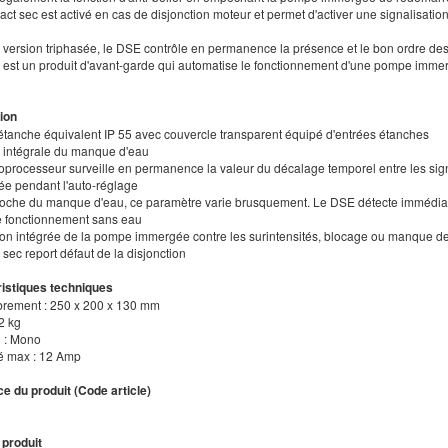
act sec est activé en cas de disjonction moteur et permet d'activer une signalisati
a version triphasée, le DSE contrôle en permanence la présence et le bon ordre de
 est un produit d'avant-garde qui automatise le fonctionnement d'une pompe immerg
ion
t étanche équivalent IP 55 avec couvercle transparent équipé d'entrées étanches
n intégrale du manque d'eau
roprocesseur surveille en permanence la valeur du décalage temporel entre les signa
e pendant l'auto-réglage
proche du manque d'eau, ce paramètre varie brusquement. Le DSE détecte immédiatem
e fonctionnement sans eau
tion intégrée de la pompe immergée contre les surintensités, blocage ou manque d
 sec report défaut de la disjonction
istiques techniques
rement : 250 x 200 x 130 mm
 2 kg
n : Mono
té max : 12 Amp
e du produit (Code article)
 produit