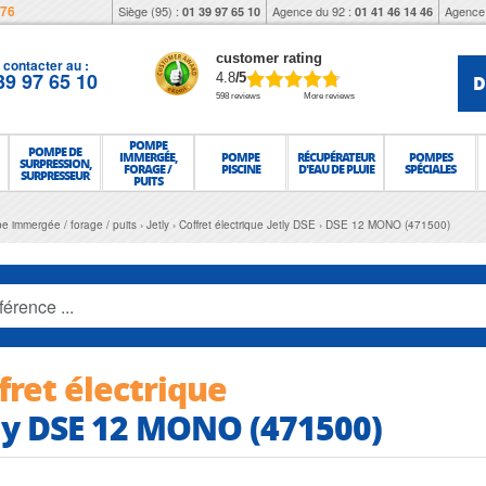
976
Siège (95) :
Agence du 92 :
Agence 
01 39 97 65 10
01 41 46 14 46
customer rating
contacter au :
39 97 65 10
D
4.8
/5
598 reviews
More reviews
POMPE
POMPE DE
IMMERGÉE,
POMPE
RÉCUPÉRATEUR
POMPES
SURPRESSION,
FORAGE /
PISCINE
D'EAU DE PLUIE
SPÉCIALES
SURPRESSEUR
PUITS
pe immergée / forage / puits
Jetly
Coffret électrique Jetly DSE
DSE 12 MONO (471500)
fret électrique
ly DSE 12 MONO (471500)