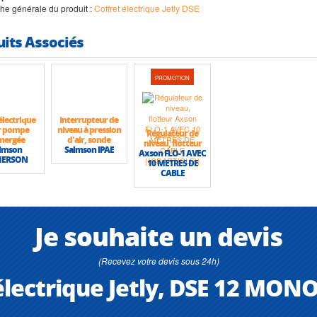
iche générale du produit :
Coffret électrique Jetly DSE
uits Associés
PROMOTION
électrique
Interrupteur de
r pompe
niveau à pression
Régulateur de
mergée
d'air, sonde
niveau, flotteur
lmson
Salmson IPAE
Axson FLO-1 AVEC
MERSON
10 METRES DE
CABLE
Je souhaite un devis
(Recevez votre devis sous 24h)
électrique Jetly, DSE 12 MONO