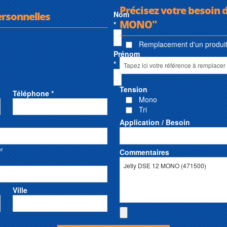
Précisez votre besoin d
ersonnelles
Nom
MONO"
*
Remplacement d'un produit 
Prénom
*
Tension
Téléphone *
Mono
Tri
Application / Besoin
er
Commentaires
Ville