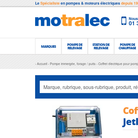
Le
Spécialiste
en pompes & moteurs électriques
depuis 1
Nous 
01 
POMPE DE
STATION DE
POMPE DE
MARQUES
RELEVAGE
RELEVAGE
CHAUFFAGE
Accueil
Pompe immergée, forage / puits
Coffret électrique pour pom
Cof
Jet