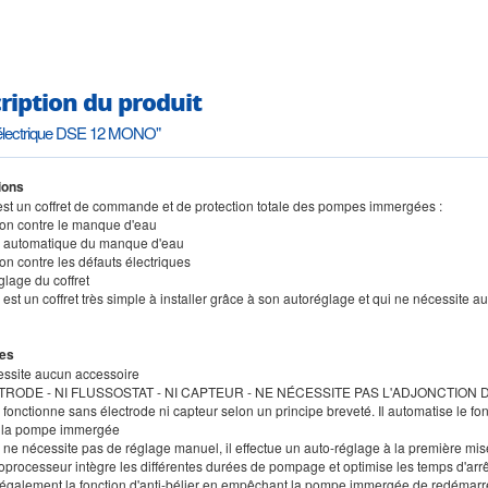
ription du produit
 électrique DSE 12 MONO"
ions
st un coffret de commande et de protection totale des pompes immergées :
tion contre le manque d'eau
n automatique du manque d'eau
ion contre les défauts électriques
glage du coffret
est un coffret très simple à installer grâce à son autoréglage et qui ne nécessite
es
essite aucun accessoire
TRODE - NI FLUSSOSTAT - NI CAPTEUR - NE NÉCESSITE PAS L'ADJONCTION
fonctionne sans électrode ni capteur selon un principe breveté. Il automatise le fon
e la pompe immergée
 ne nécessite pas de réglage manuel, il effectue un auto-réglage à la première mis
roprocesseur intègre les différentes durées de pompage et optimise les temps d'ar
lut également la fonction d'anti-bélier en empêchant la pompe immergée de redémarr