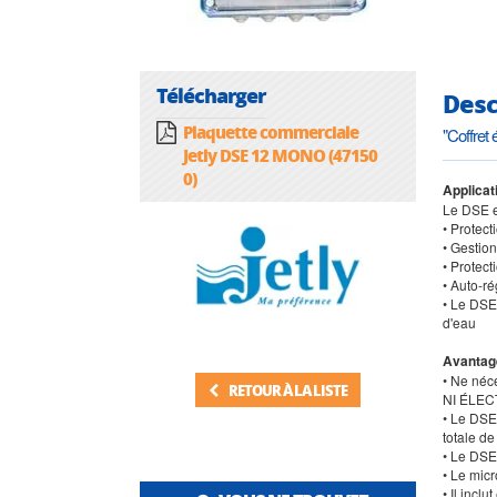
Télécharger
Desc
Plaquette commerciale
"Coffret
Jetly DSE 12 MONO (47150
0)
Applicat
Le DSE e
• Protec
• Gestio
• Protect
• Auto-ré
• Le DSE 
d'eau
Avantag
• Ne néc
RETOUR À LA LISTE
NI ÉLEC
• Le DSE 
totale d
• Le DSE
• Le mic
• Il inc