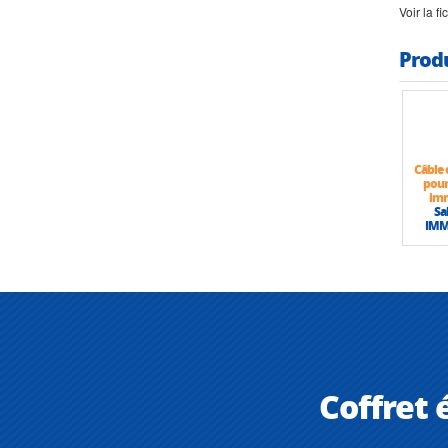
Voir la f
Prod
Câble 
pou
im
Sa
IM
Coffret 