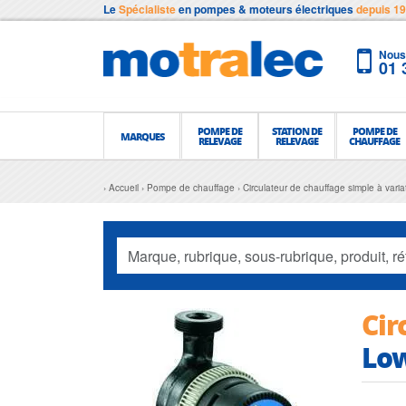
Le
Spécialiste
en pompes & moteurs électriques
depuis 1
Nous 
01 
POMPE DE
STATION DE
POMPE DE
MARQUES
RELEVAGE
RELEVAGE
CHAUFFAGE
Accueil
Pompe de chauffage
Circulateur de chauffage simple à vari
Cir
Low