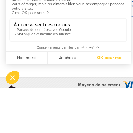
France
en pompes de relevage, station de relevage, pompe 
chauffage, suppression, forage, immergée et moteurs électriq
Nous assurons
la vente, la réparation, l'installation et le
dépannage
, tout en travaillant avec les marques les plus fiab
du marché.
Moyens de paiement
© 2026 - Motralec, All rights reserved. | Création :
Alphalives 