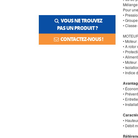
Mélange 
Pour une
• Pressio
VOUS NE TROUVEZ
• Groupe
• Classe 
PAS UN PRODUIT ?
MOTEU
CONTACTEZ-NOUS !
• Moteur
• A roto
• Protect
• Alimen
• Moteur 
• Isolati
• Indice 
Avantag
• Économ
• Préven
• Entret
• Installa
Caractér
• Hauteu
• Débit m
Référenc