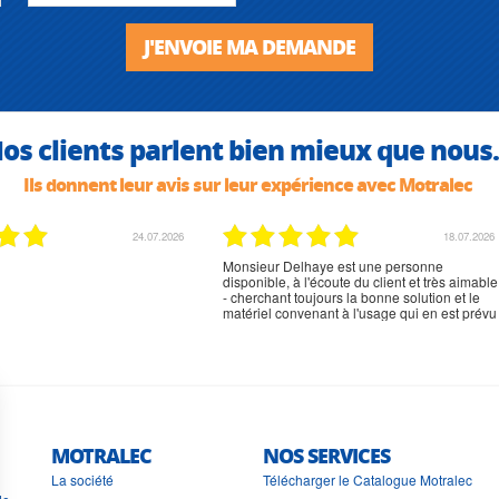
J'ENVOIE MA DEMANDE
os clients parlent bien mieux que nous.
Ils donnent leur avis sur leur expérience avec Motralec
02.07.2026
02.07.2026
rien à signaler, très content
MOTRALEC
NOS SERVICES
La société
Télécharger le Catalogue Motralec