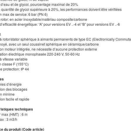
d’eau et de glycol, pourcentage maximal de 20%
 quantité de glycol supérieure à 20%, les performances doivent être vérifiées
n max de service: 6 bar (PN 6)
 rotor: en acier inoxydable/matériau composite/carbone
d’efficacité énergétique: “A” pour versions EV ..-4 et “B” pour versions EV ..-6
R
 à rotor/stator sphérique à aimants permanents de type EC (Electronically Commuta
r noyé, avec un seul coussinet sphérique en céramique/carbone
ion moteur intégrée, ne nécessite d’aucune protection externe
tation électrique monophasée 220-240 V, 50-60 Hz
à vitesse variable
on classe F (155°C)
de protection: IP 44
es
ies d’énergie
tion des blocages
ien minime
tion facile et rapide
istiques techniques
r max (HMT) : 6 m
ax : 3 m3/h
e du produit (Code article)