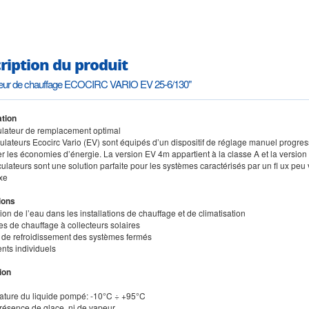
ription du produit
ateur de chauffage ECOCIRC VARIO EV 25-6/130"
tion
culateur de remplacement optimal
culateurs Ecocirc Vario (EV) sont équipés d’un dispositif de réglage manuel progress
r les économies d’énergie. La version EV 4m appartient à la classe A et la version 
culateurs sont une solution parfaite pour les systèmes caractérisés par un fl ux pe
ixe
ions
tion de l’eau dans les installations de chauffage et de climatisation
es de chauffage à collecteurs solaires
ts de refroidissement des systèmes fermés
nts individuels
ion
ature du liquide pompé: -10°C ÷ +95°C
résence de glace, ni de vapeur