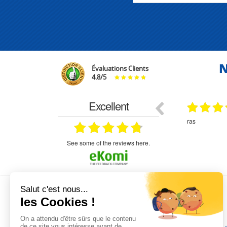
N
Évaluations Clients
4.8
/
5
Excellent
18.07.2026
07.07.2026
ne
bien rien a dire .what else
RAS
très aimable
on et le
n est prévu
see some of the reviews here.
L'EXPERTISE MOTRALEC
Depuis 1976
, nous sommes
les spécialistes numéro 1 en