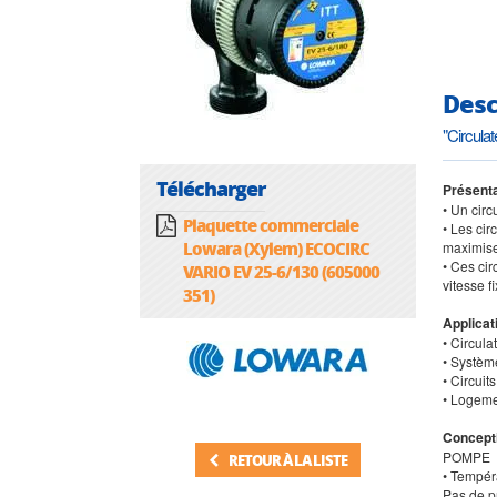
Desc
"Circul
Télécharger
Présenta
• Un cir
Plaquette commerciale
• Les cir
Lowara (Xylem) ECOCIRC
maximise
• Ces cir
VARIO EV 25-6/130 (605000
vitesse f
351)
Applicat
• Circula
• Systèm
• Circui
• Logeme
Concept
POMPE
RETOUR À LA LISTE
• Tempér
Pas de p