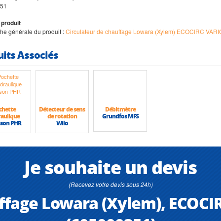
51
 produit
iche générale du produit :
Circulateur de chauffage Lowara (Xylem) ECOCIRC VARI
uits Associés
chette
Détecteur de sens
Débitmètre
aulique
de rotation
Grundfos MFS
son PHR
Wilo
Je souhaite un devis
(Recevez votre devis sous 24h)
uffage Lowara (Xylem), ECOCI