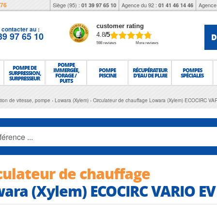
976
Siège (95) :
Agence du 92 :
Agence 
01 39 97 65 10
01 41 46 14 46
customer rating
contacter au :
39 97 65 10
D
4.8
/5
598 reviews
More reviews
POMPE
POMPE DE
IMMERGÉE,
POMPE
RÉCUPÉRATEUR
POMPES
SURPRESSION,
FORAGE /
PISCINE
D'EAU DE PLUIE
SPÉCIALES
SURPRESSEUR
PUITS
ation de vitesse, pompe
Lowara (Xylem)
Circulateur de chauffage Lowara (Xylem) ECOCIRC VA
culateur de chauffage
ara (Xylem) ECOCIRC VARIO EV 