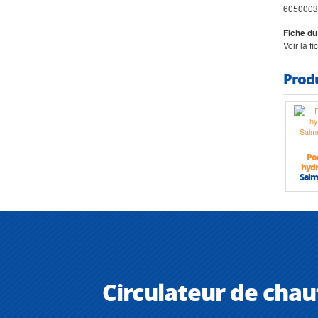
6050003
Fiche du
Voir la f
Prod
Po
hydr
Salm
Circulateur de cha