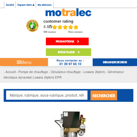
Société
Espace client
Ma sélection
customer rating
4.8
/5
598 reviews
More reviews
PROMOTIONS
BONS PLANS
Nous contacter au :
Menu
DEMANDE DE DEVIS
01 39 97 65 10
Accueil
Pompe de chauffage
Circulateur chauffage
Lowara (Xylem)
Générateur
électrique dynamisé Lowara (Xylem) EPR
RECHERCHER