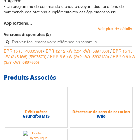
d’urgence
• Un programme de commande étendu prévoyant des fonctions de
commande des stations supplémentaires est également fourni
Applications
• Destinées à la mise en place de chauffages électriques à
Voir plus de détails
encombrement réduit dans un appartement, une habitation familiale ou
Versions disponibles (5)
une petite copropriété
• Extensions d’un système de chauffage existant en venant l’assister et
EPR 15 (LH4000390)
/
EPR 12 12 kW (3x4 kW) (5897560)
/
EPR 15 15
le compléter
kW (3x5 kW) (5897570)
/
EPR 6 6 kW (3x2 kW) (5893130)
/
EPR 9 9 kW
• Chauffage de manière optimale, de l’eau sanitaire
(3x3 kW) (5897550)
Avantages
• Économies d’énergie et faible coût de revient
Produits Associés
• Prévention des blocages de la pompe
• Fiable, résistant à la corrosion et entretien minime
• Facile à installer et à exploiter
• Pas de besoin d’un réservoir de fuel ou de raccordement au gaz
• Compact et ne nécessitant pas d’espace séparé pour la chaudière
• Polyvalence, flexibilité et grande souplesse d’utilisation
Débitmètre
Détecteur de sens de rotation
• Fonctionnement silencieux
Grundfos MFS
Wilo
Conception
• Pompe avec moteur à rotor noyé avec rotor / stator sphérique à
aimants permanents et à commutation électronique