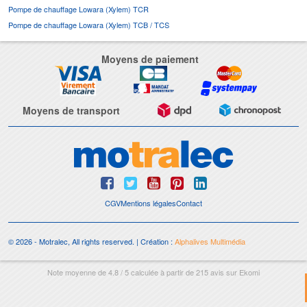
Pompe de chauffage Lowara (Xylem) TCR
Pompe de chauffage Lowara (Xylem) TCB / TCS
Moyens de paiement
Moyens de transport
CGV
Mentions légales
Contact
© 2026 - Motralec, All rights reserved. | Création :
Alphalives Multimédia
Note moyenne de
4.8
/
5
calculée à partir de
215
avis sur
Ekomi