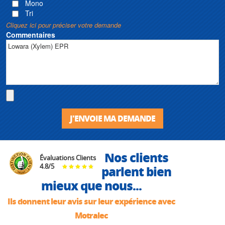
Mono
Tri
Cliquez ici pour préciser votre demande
Commentaires
J'ENVOIE MA DEMANDE
Nos clients
Évaluations Clients
4.8
/
5
parlent bien
mieux que nous...
Ils donnent leur avis sur leur expérience avec
Motralec