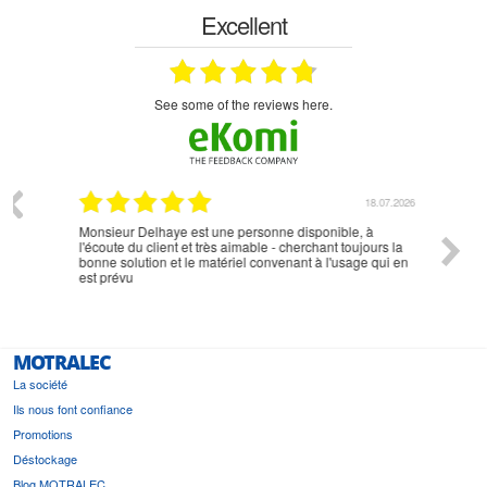
Excellent
see some of the reviews here.
07.2026
18.07.2026
Monsieur Delhaye est une personne disponible, à
bien ri
l'écoute du client et très aimable - cherchant toujours la
bonne solution et le matériel convenant à l'usage qui en
est prévu
MOTRALEC
La société
Ils nous font confiance
Promotions
Déstockage
Blog MOTRALEC