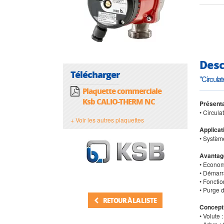
Desc
Télécharger
"Circula
Plaquette commerciale
Ksb CALIO-THERM NC
Présenta
• Circula
+ Voir les autres plaquettes
Applicat
• Système
Avantag
• Econom
• Démarr
• Foncti
• Purge 
RETOUR À LA LISTE
Concept
• Volute 