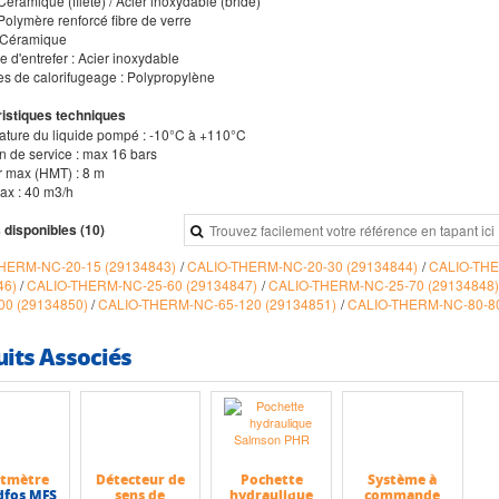
 Céramique (fileté) / Acier inoxydable (bride)
Polymère renforcé fibre de verre
 : Céramique
 d'entrefer : Acier inoxydable
les de calorifugeage : Polypropylène
istiques techniques
ature du liquide pompé : -10°C à +110°C
n de service : max 16 bars
r max (HMT) : 8 m
max : 40 m3/h
 disponibles (10)
HERM-NC-20-15 (29134843)
/
CALIO-THERM-NC-20-30 (29134844)
/
CALIO-THE
46)
/
CALIO-THERM-NC-25-60 (29134847)
/
CALIO-THERM-NC-25-70 (29134848
00 (29134850)
/
CALIO-THERM-NC-65-120 (29134851)
/
CALIO-THERM-NC-80-80
uits Associés
itmètre
Détecteur de
Pochette
Système à
dfos MFS
sens de
hydraulique
commande