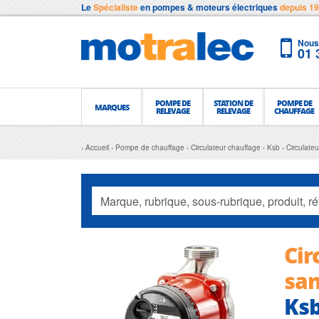
Le
Spécialiste
en pompes & moteurs électriques
depuis 1
Nous 
01 
POMPE DE
STATION DE
POMPE DE
MARQUES
RELEVAGE
RELEVAGE
CHAUFFAGE
Accueil
Pompe de chauffage
Circulateur chauffage
Ksb
Circulate
Cir
san
Ks