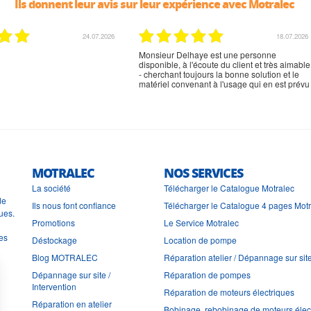
Ils donnent leur avis sur leur expérience avec Motralec
24.07.2026
18.07.2026
Monsieur Delhaye est une personne
disponible, à l'écoute du client et très aimable
- cherchant toujours la bonne solution et le
matériel convenant à l'usage qui en est prévu
MOTRALEC
NOS SERVICES
La société
Télécharger le Catalogue Motralec
de
Ils nous font confiance
Télécharger le Catalogue 4 pages Mot
ues.
Promotions
Le Service Motralec
les
Déstockage
Location de pompe
Blog MOTRALEC
Réparation atelier / Dépannage sur sit
Dépannage sur site /
Réparation de pompes
Intervention
Réparation de moteurs électriques
Réparation en atelier
Bobinage, rebobinage de moteurs élec