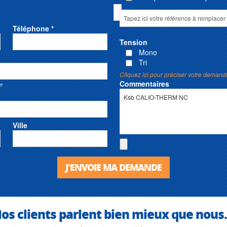
Téléphone *
Tension
Mono
Tri
Cliquez ici pour préciser votre demand
Commentaires
er
Ville
J'ENVOIE MA DEMANDE
os clients parlent bien mieux que nous.