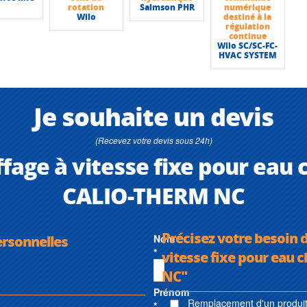
rotation
Salmson PHR
numérique
Wilo
destiné à la
régulation
continue
Wilo SC/SC-FC-
HVAC SYSTEM
Je souhaite un devis
(Recevez votre devis sous 24h)
fage à vitesse fixe pour eau 
CALIO-THERM NC
Précisez votre besoin d
ersonnelles
Nom
*
vitesse fixe pour eau 
NC"
Prénom
Remplacement d'un produit 
*