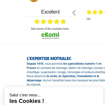
Excellent
29.03.2026
29.03.2026
étitifs,
bonjour commande pompe puit malgré un
ras
mmercial,***
appel en dehors des heures d ouverture votre
commercial a géré ma demande le devis reçu
immédiatement un fois le paiement effectue la
see some of the reviews here.
commande a été valider l envoi a été un peu
long mais dans l ensemble très satisfait
L'EXPERTISE MOTRALEC
Depuis 1976
, nous sommes
les spécialistes numéro 1 en
France
en pompes de relevage, station de relevage, pompe 
chauffage, suppression, forage, immergée et moteurs électriq
Nous assurons
la vente, la réparation, l'installation et le
dépannage
, tout en travaillant avec les marques les plus fiab
du marché.