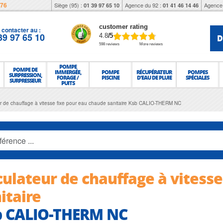
976
Siège (95) :
Agence du 92 :
Agence 
01 39 97 65 10
01 41 46 14 46
customer rating
contacter au :
39 97 65 10
D
4.8
/5
598 reviews
More reviews
POMPE
POMPE DE
IMMERGÉE,
POMPE
RÉCUPÉRATEUR
POMPES
SURPRESSION,
FORAGE /
PISCINE
D'EAU DE PLUIE
SPÉCIALES
SURPRESSEUR
PUITS
ur de chauffage à vitesse fixe pour eau chaude sanitaire Ksb CALIO-THERM NC
culateur de chauffage à vitess
itaire
b CALIO-THERM NC