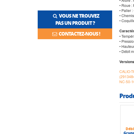
• Arbre :
• Roue : 
• Palier
VOUS NE TROUVEZ
• Chemise
• Coquil
PAS UN PRODUIT ?
Caractér
CONTACTEZ-NOUS !
• Tempér
• Pressio
• Hauteu
• Débit 
Versions
CALIO-T
(291348
NC-50-1
Prod
Déb
Grun