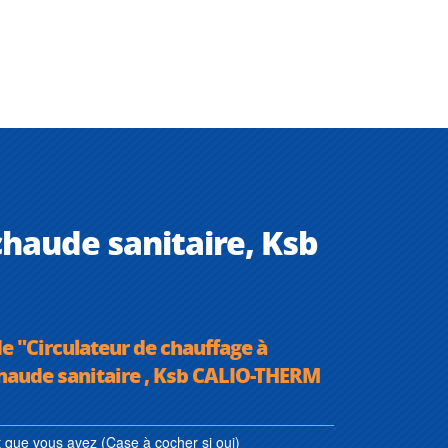
chaude sanitaire, Ksb
e "Circulateur de chauffage à
chaude sanitaire , Ksb CALIO-THERM
que vous avez (Case à cocher si oui)