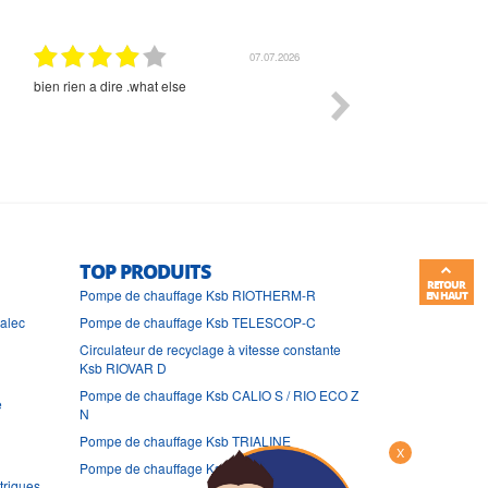
07.07.2026
bien rien a dire .what else
RAS
TOP PRODUITS
RETOUR
Pompe de chauffage Ksb RIOTHERM-R
EN HAUT
ralec
Pompe de chauffage Ksb TELESCOP-C
Circulateur de recyclage à vitesse constante
Ksb RIOVAR D
Pompe de chauffage Ksb CALIO S / RIO ECO Z
e
N
Pompe de chauffage Ksb TRIALINE
X
Pompe de chauffage Ksb RIOVAR
triques