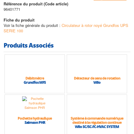
Référence du produit (Code article)
Caractéristiques techniques
96401771
o
o
• Température du liquide pompé : de -25
C à +110
C
• Pression de service max : 10 bars
Fiche du produit
• Hauteur max (HMT) : 12 m
Voir la fiche générale du produit :
Circulateur à rotor noyé Grundfos UPS
• Débit max : 12,5 m3/h
SERIE 100
Produits Associés
Débitmètre
Détecteur de sens de rotation
Grundfos MFS
Wilo
Pochette hydraulique
Système à commande numérique
Salmson PHR
destiné à la régulation continue
Wilo SC/SC-FC-HVAC SYSTEM