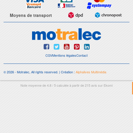
Moyens de transport
CGV
Mentions légales
Contact
© 2026 - Motralec, All rights reserved. | Création :
Alphalives Multimédia
Note moyenne de
4.8
/
5
calculée à partir de
215
avis sur
Ekomi