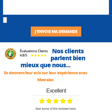
J'ENVOIE MA DEMANDE
Nos clients
Évaluations Clients
4.8
/
5
parlent bien
mieux que nous...
Ils donnent leur avis sur leur expérience avec
Motralec
Excellent
see some of the reviews here.