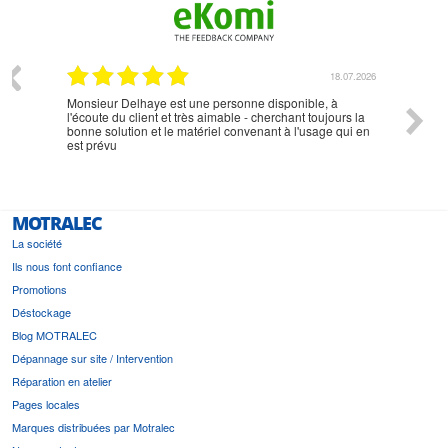
07.2026
18.07.2026
Monsieur Delhaye est une personne disponible, à
bien ri
l'écoute du client et très aimable - cherchant toujours la
bonne solution et le matériel convenant à l'usage qui en
est prévu
MOTRALEC
La société
Ils nous font confiance
Promotions
Déstockage
Blog MOTRALEC
Dépannage sur site / Intervention
Réparation en atelier
Pages locales
Marques distribuées par Motralec