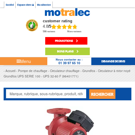
Société
Espace client
Ma sélection
customer rating
4.8
/5
598 reviews
More reviews
PROMOTIONS
BONS PLANS
Nous contacter au :
Menu
DEMANDE DE DEVIS
01 39 97 65 10
Accueil
Pompe de chauffage
Circulateur chauffage
Grundfos
Circulateur à rotor noyé
Grundfos UPS SERIE 100
UPS 32-60 F (96401771)
RECHERCHER