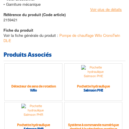
• Garniture mécanique
• Raccord par bride
Voir plus de détails
• Lanterne
Référence du produit (Code article)
• Accouplement
2159421
• Moteur avec variateur de vitesse électronique intégré
Fiche du produit
Caractéristiques techniques
Voir la fiche générale du produit :
Pompe de chauffage Wilo CronoTwin
• Plage de température admissible de -20 °C à +140 °C
DL-E
• Alimentation 3~400 V, 50 Hz
• Indice de protection IP 54
Produits Associés
• Diamètre nominal de DN 40 à DN 80
• Pression de service max 16 bars
• Hauteur max (HMT) : 70 m
• Débit max : 800 m3/h
Détecteur de sens de rotation
Pochette hydraulique
Wilo
Salmson PHE
Pochette hydraulique
Système à commande numérique
Salmson PHR
destiné à la régulation continue