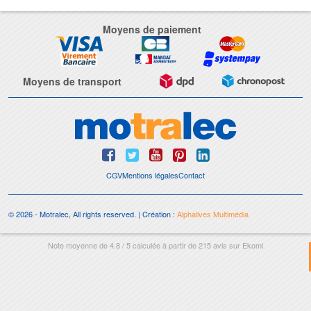
Moyens de paiement
Moyens de transport
CGV
Mentions légales
Contact
© 2026 - Motralec, All rights reserved. | Création :
Alphalives Multimédia
Note moyenne de
4.8
/
5
calculée à partir de
215
avis sur
Ekomi