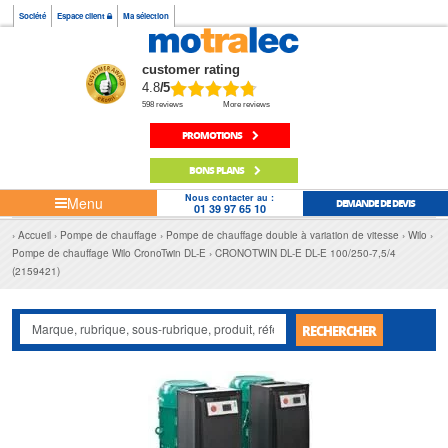
Société
Espace client
Ma sélection
customer rating
4.8
/5
598 reviews
More reviews
PROMOTIONS
BONS PLANS
Nous contacter au :
Menu
DEMANDE DE DEVIS
01 39 97 65 10
Accueil
Pompe de chauffage
Pompe de chauffage double à variation de vitesse
Wilo
Pompe de chauffage Wilo CronoTwin DL-E
CRONOTWIN DL-E DL-E 100/250-7,5/4
(2159421)
RECHERCHER