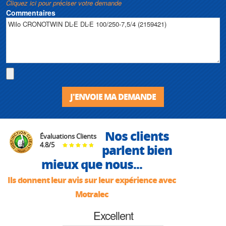
Cliquez ici pour préciser votre demande
Commentaires
J'ENVOIE MA DEMANDE
Nos clients
Évaluations Clients
4.8
/
5
parlent bien
mieux que nous...
Ils donnent leur avis sur leur expérience avec
Motralec
Excellent