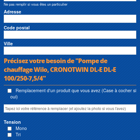
Ne pas remplir si vous êtes un particulier
Adresse
Code postal
Ville
Précisez votre besoin de "Pompe de
chauffage Wilo, CRONOTWIN DL-E DL-E
100/250-7,5/4"
Remplacement d'un produit que vous avez (Case à cocher si
oui)
Tension
Mono
Tri