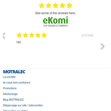
see some of the reviews here.
03.2026
24.07.2026
n
ras
Monsie
 géré
l'écout
le
bonne 
i a été
est pr
MOTRALEC
La société
Ils nous font confiance
Promotions
Déstockage
Blog MOTRALEC
Dépannage sur site / Intervention
Réparation en atelier