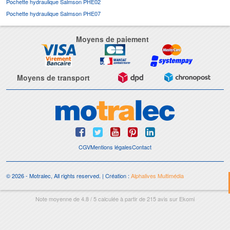
Pochette hydraulique Salmson PHE02
Pochette hydraulique Salmson PHE07
Moyens de paiement
Moyens de transport
CGV
Mentions légales
Contact
© 2026 - Motralec, All rights reserved. | Création :
Alphalives Multimédia
Note moyenne de
4.8
/
5
calculée à partir de
215
avis sur
Ekomi