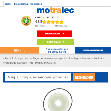
Société
Espace client
Ma sélection
customer rating
4.8
/5
598 reviews
More reviews
PROMOTIONS
BONS PLANS
Nous contacter au :
Menu
DEMANDE DE DEVIS
01 39 97 65 10
Accueil
Pompe de chauffage
Accessoires pompe de chauffage
Salmson
Pochette
hydraulique Salmson PHE
PHE80 (4005844)
RECHERCHER