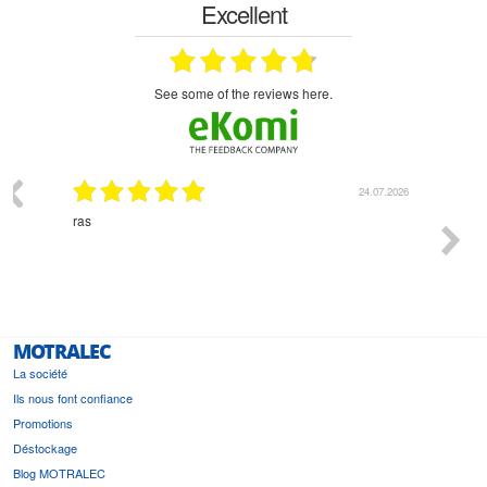
Excellent
see some of the reviews here.
03.2026
24.07.2026
n
ras
Monsie
 géré
l'écout
le
bonne 
i a été
est pr
MOTRALEC
La société
Ils nous font confiance
Promotions
Déstockage
Blog MOTRALEC