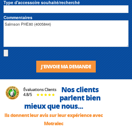
Type d'accessoire souhaité/recherché
Commentaires
J'ENVOIE MA DEMANDE
Nos clients
Évaluations Clients
4.8
/
5
parlent bien
mieux que nous...
Ils donnent leur avis sur leur expérience avec
Motralec