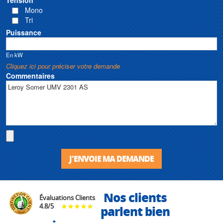
Mono
Tri
Puissance
En kW
Cliquez ici pour préciser votre demande
Commentaires
J'ENVOIE MA DEMANDE
Nos clients
Évaluations Clients
4.8
/
5
parlent bien