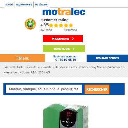
Société
Espace client
Ma sélection
customer rating
4.8
/5
598 reviews
More reviews
PROMOTIONS
BONS PLANS
Nous contacter au :
Menu
DEMANDE DE DEVIS
01 39 97 65 10
Accueil
Moteur électrique
Variateur de vitesse Leroy Somer
Leroy Somer
Variateur de
vitesse Leroy Somer UMV 2301 AS
RECHERCHER