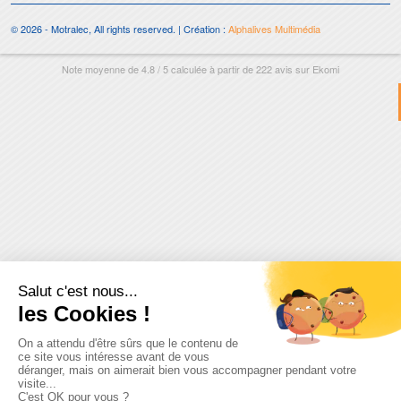
© 2026 - Motralec, All rights reserved. | Création :
Alphalives Multimédia
Note moyenne de
4.8
/
5
calculée à partir de
222
avis sur
Ekomi