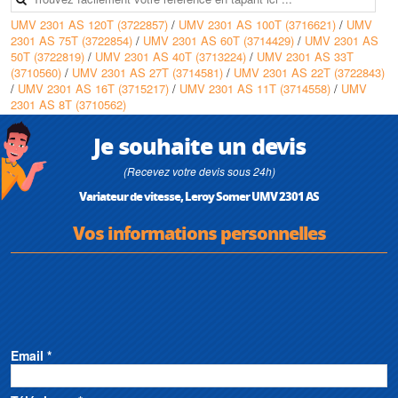
machine entraînée et l'utilisateur
Caractéristiques techniques
UMV 2301 AS 120T (3722857)
/
UMV 2301 AS 100T (3716621)
/
UMV
• En offrant des possibilités de paramétrer, commander, informer,
• Puissance max : 90 kW
2301 AS 75T (3722854)
/
UMV 2301 AS 60T (3714429)
/
UMV 2301 AS
diagnostiquer à tous les niveaux, l'exploitant bénéficie d'une grande
50T (3722819)
/
UMV 2301 AS 40T (3713224)
/
UMV 2301 AS 33T
flexibilité et facilité d'utilisation. - 1 afficheur 10 caractères lumineux et 1
(3710560)
/
UMV 2301 AS 27T (3714581)
/
UMV 2301 AS 22T (3722843)
clavier 8 touches pour un paramétrage simple, convivial et une vision
/
UMV 2301 AS 16T (3715217)
/
UMV 2301 AS 11T (3714558)
/
UMV
claire des paramètres de fonctionnement (vitesse moteur, débit,
2301 AS 8T (3710562)
pression, nombre d'heures de fonctionnement, courant, énergie
absorbée, dix derniers défauts…)
• 1 logiciel de paramétrage par PC. Développé sous Windows, ce logiciel
Je souhaite un devis
permet une simplification du paramétrage en proposant des écrans
intuitifs et conviviaux ainsi qu'une aide intégrée. Le stockage de
(Recevez votre devis sous 24h)
plusieurs fichiers facilite l'archivage et offre la possibilité de dupliquer un
Variateur de vitesse, Leroy Somer UMV 2301 AS
même fichier sur plusieurs installations identiques
Vos informations personnelles
Email *