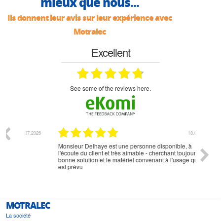
mieux que nous...
Ils donnent leur avis sur leur expérience avec
Motralec
Excellent
see some of the reviews here.
07.2026
18.07.2026
Monsieur Delhaye est une personne disponible, à
bien ri
l'écoute du client et très aimable - cherchant toujours la
bonne solution et le matériel convenant à l'usage qui en
est prévu
MOTRALEC
La société