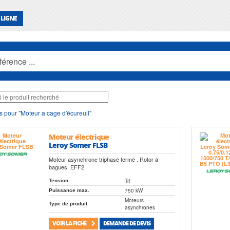
 LIGNE
s pour "Moteur a cage d'écureuil"
Moteur électrique
Leroy Somer FLSB
Moteur asynchrone triphasé fermé . Rotor à
bagues. EFF2
Tri
Tension
750 kW
Puissance max.
Moteurs
Type de produit
asynchrones
VOIR LA FICHE
DEMANDE DE DEVIS