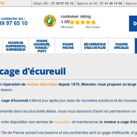
976
Siège (95) :
Agence du 92 :
Agence 
01 39 97 65 10
01 41 46 14 46
customer rating
contacter au :
39 97 65 10
D
4.8
/5
598 reviews
More reviews
POMPE
POMPE DE
IMMERGÉE,
POMPE
RÉCUPÉRATEUR
POMPES
SURPRESSION,
FORAGE /
PISCINE
D'EAU DE PLUIE
SPÉCIALES
SURPRESSEUR
PUITS
cage d'écureuil
et réparation de
moteur électrique
depuis 1976, Motralec vous propose un large
 besoin.
 cage d'écureuil
s’étend jour après jour avec de nouvelles solutions et de nouvea
demande dans les plus brefs délais, nous nous assurons d'avoir en permanence un 
votre disposition son service de
réparation
et maintenance de
moteur a cage d'éc
 l'Ile de France suivant vos besoins et vos contraintes sont un gage d'efficacité, et