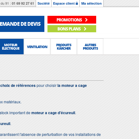
du 91 :
01 69 92 27 61
Société
Espace client
Ma sélection
PROMOTIONS
EMANDE DE DEVIS
BONS PLANS
MOTEUR
PRODUITS
AUTRES
VENTILATION
ÉLECTRIQUE
KÄRCHER
PRODUITS
 choix de références
pour choisir
la moteur a cage
ux matériaux.
stock important de
moteur a cage d'écureuil
.
ureuil
.
 garantissent l'absence de perturbation de vos installations de