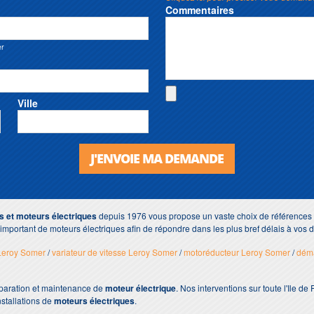
Commentaires
er
Ville
J'ENVOIE MA DEMANDE
s et moteurs électriques
depuis 1976 vous propose un vaste choix de références 
mportant de moteurs électriques afin de répondre dans les plus bref délais à vos
 Leroy Somer
/
variateur de vitesse Leroy Somer
/
motoréducteur Leroy Somer
/
déma
éparation et maintenance de
moteur électrique
. Nos interventions sur toute l'Ile d
nstallations de
moteurs électriques
.