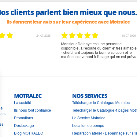
os clients parlent bien mieux que nous.
Ils donnent leur avis sur leur expérience avec Motralec
24.07.2026
18.07.2026
Monsieur Delhaye est une personne
disponible, à l'écoute du client et très aimable
- cherchant toujours la bonne solution et le
matériel convenant à l'usage qui en est prévu
MOTRALEC
NOS SERVICES
La société
Télécharger le Catalogue Motralec
de
Ils nous font confiance
Télécharger le Catalogue 4 pages Mot
ues.
Promotions
Le Service Motralec
les
Déstockage
Location de pompe
Blog MOTRALEC
Réparation atelier / Dépannage sur sit