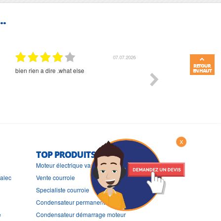
..
07.07.2026
RETOUR
bien rien a dire .what else
RAS
EN HAUT
X
TOP PRODUITS
Moteur électrique variateur
ralec
Vente courroie
Specialiste courroie
Condensateur permanent
e
Condensateur démarrage moteur