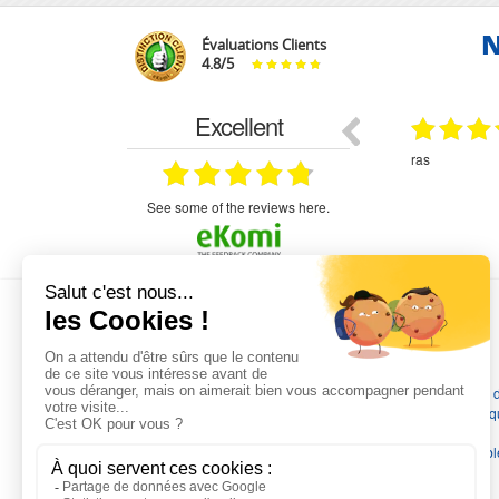
N
Évaluations Clients
4.8
/
5
Excellent
29.03.2026
29.03.2026
étitifs,
bonjour commande pompe puit malgré un
ras
mmercial,***
appel en dehors des heures d ouverture votre
commercial a géré ma demande le devis reçu
immédiatement un fois le paiement effectue la
see some of the reviews here.
commande a été valider l envoi a été un peu
long mais dans l ensemble très satisfait
L'EXPERTISE MOTRALEC
Depuis 1976
, nous sommes
les spécialistes numéro 1 en
France
en pompes de relevage, station de relevage, pompe 
chauffage, suppression, forage, immergée et moteurs électriq
Nous assurons
la vente, la réparation, l'installation et le
dépannage
, tout en travaillant avec les marques les plus fiab
du marché.