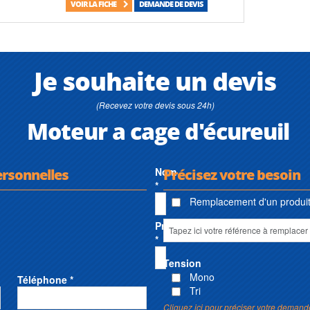
VOIR LA FICHE
DEMANDE DE DEVIS
Je souhaite un devis
(Recevez votre devis sous 24h)
Moteur a cage d'écureuil
ersonnelles
Nom
Précisez votre besoin
*
Remplacement d'un produit 
Prénom
*
Tension
Mono
Téléphone *
Tri
Cliquez ici pour préciser votre demand