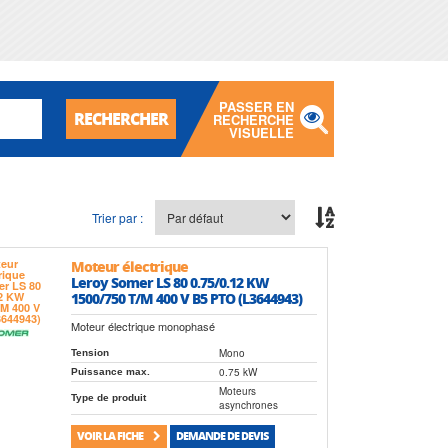
PASSER EN
RECHERCHER
RECHERCHE
VISUELLE
Trier par :
Moteur électrique
Leroy Somer LS 80 0.75/0.12 KW
1500/750 T/M 400 V B5 PTO (L3644943)
Moteur électrique monophasé
Mono
Tension
0.75 kW
Puissance max.
Moteurs
Type de produit
asynchrones
VOIR LA FICHE
DEMANDE DE DEVIS