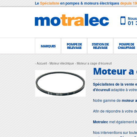
Le
Spécialiste
en pompes & moteurs électriques
depuis 1
Nous 
01 
POMPE DE
STATION DE
POMPE DE
MARQUES
RELEVAGE
RELEVAGE
CHAUFFAGE
Accueil
Moteur électrique
Moteur a cage d'écureuil
Moteur a 
Spécialistes de la vente 
d'écureuil
adaptée à votre
Notre gamme de
moteur a
Afin de répondre à votre 
Motralec
met également à 
Nos interventions sur toute