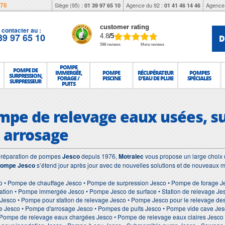
976
Siège (95) :
Agence du 92 :
Agence 
01 39 97 65 10
01 41 46 14 46
customer rating
contacter au :
39 97 65 10
D
4.8
/5
598 reviews
More reviews
POMPE
POMPE DE
IMMERGÉE,
POMPE
RÉCUPÉRATEUR
POMPES
SURPRESSION,
FORAGE /
PISCINE
D'EAU DE PLUIE
SPÉCIALES
SURPRESSEUR
PUITS
ompe de relevage eaux usées, s
 arrosage
et réparation de pompes
Jesco
depuis 1976,
Motralec
vous propose un large choix d
ompe Jesco
s’étend jour après jour avec de nouvelles solutions et de nouveaux m
o • Pompe de chauffage Jesco • Pompe de surpression Jesco • Pompe de forage Je
tion • Pompe immergée Jesco • Pompe Jesco de surface • Station de relevage Jes
 Jesco • Pompe pour station de relevage Jesco • Pompe Jesco pour le relevage d
ie Jesco • Pompe d'arrosage Jesco • Pompes de puits Jesco • Pompe vide cave Je
Pompe de relevage eaux chargées Jesco • Pompe de relevage eaux claires Jesco