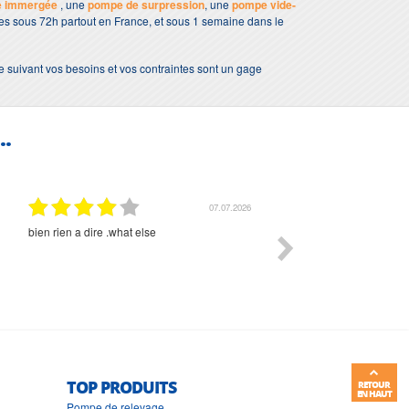
e immergée
, une
pompe de surpression
, une
pompe vide-
bles sous 72h partout en France, et sous 1 semaine dans le
e suivant vos besoins et vos contraintes sont un gage
..
02.07.2026
01.07.2026
Commande et délais parfait
Très bon 
TOP PRODUITS
RETOUR
EN HAUT
Pompe de relevage