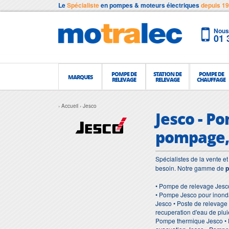
Le
Spécialiste
en pompes & moteurs électriques
depuis 1
Nous 
01 
POMPE DE
STATION DE
POMPE DE
MARQUES
RELEVAGE
RELEVAGE
CHAUFFAGE
Accueil
Jesco
Jesco - P
pompage,
Spécialistes de la vente 
besoin. Notre gamme de
p
• Pompe de relevage Jesc
• Pompe Jesco pour inonda
Jesco • Poste de relevage
recuperation d'eau de plu
Pompe thermique Jesco • 