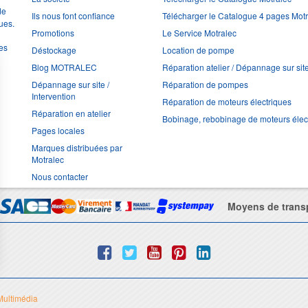
de
Ils nous font confiance
Télécharger le Catalogue 4 pages Mot
ues.
Promotions
Le Service Motralec
les
Déstockage
Location de pompe
Blog MOTRALEC
Réparation atelier / Dépannage sur sit
Dépannage sur site /
Réparation de pompes
Intervention
Réparation de moteurs électriques
Réparation en atelier
Bobinage, rebobinage de moteurs élec
Pages locales
Marques distribuées par
Motralec
Nous contacter
Moyens de trans
Multimédia