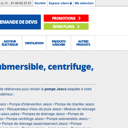
du 91 :
01 69 92 27 61
Société
Espace client
Ma sélection
PROMOTIONS
EMANDE DE DEVIS
BONS PLANS
MOTEUR
PRODUITS
AUTRES
VENTILATION
ÉLECTRIQUE
KÄRCHER
PRODUITS
ubmersible, centrifuge,
e références pour choisir la
pompe Jesco
adaptée à votre
atériaux :
sco • Pompe d'intervention Jesco • Pompe de chantier Jesco
co • Récupérateur d'eau de pluie Jesco • Module de relevage
es eaux usées • Pompes de drainage Jesco • Pompe de
sco • Pompe centrifuge Jesco • Pompe submersible Jesco •
 • Pompe de relevage assainissement Jesco • Pompe