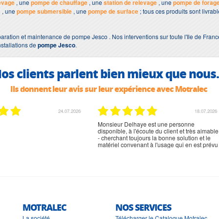
evage
, une
pompe de chauffage
, une
station de relevage
, une
pompe de forag
s
, une
pompe submersible
, une
pompe de surface
; tous ces produits sont livra
aration et maintenance de pompe Jesco . Nos interventions sur toute l'Ile de Franc
nstallations de
pompe Jesco
.
os clients parlent bien mieux que nous.
Ils donnent leur avis sur leur expérience avec Motralec
02.07.2026
RAS
rien à signaler, très content
MOTRALEC
NOS SERVICES
La société
Télécharger le Catalogue Motralec