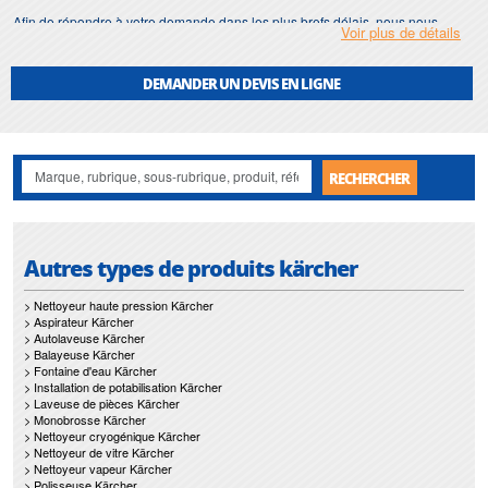
Afin de répondre à votre demande dans les plus brefs délais, nous nous
Voir plus de détails
assurons d'avoir en permanence un stock important de
station arrosage
.
Motralec
met également à votre disposition son service de
réparation
et
DEMANDER UN DEVIS EN LIGNE
maintenance de
station arrosage
.
Nos interventions sur toute l'Ile de France suivant vos besoins et vos
contraintes sont un gage d'efficacité, et garantissent l'absence de perturbation
de vos installations de
station arrosage
.
RECHERCHER
Autres types de produits kärcher
> Nettoyeur haute pression Kärcher
> Aspirateur Kärcher
> Autolaveuse Kärcher
> Balayeuse Kärcher
> Fontaine d'eau Kärcher
> Installation de potabilisation Kärcher
> Laveuse de pièces Kärcher
> Monobrosse Kärcher
> Nettoyeur cryogénique Kärcher
> Nettoyeur de vitre Kärcher
> Nettoyeur vapeur Kärcher
> Polisseuse Kärcher