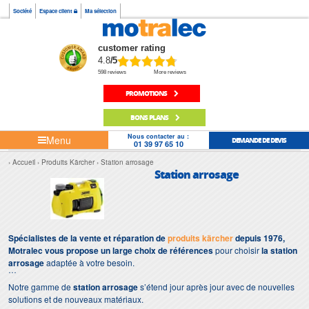
Société
Espace client
Ma sélection
customer rating
4.8
/5
598 reviews
More reviews
PROMOTIONS
BONS PLANS
Nous contacter au :
Menu
DEMANDE DE DEVIS
01 39 97 65 10
Accueil
Produits Kärcher
Station arrosage
Station arrosage
Spécialistes de la vente et réparation de
produits kärcher
depuis 1976,
Motralec vous propose un large choix de références
pour choisir
la station
arrosage
adaptée à votre besoin.
Notre gamme de
station arrosage
s’étend jour après jour avec de nouvelles
solutions et de nouveaux matériaux.