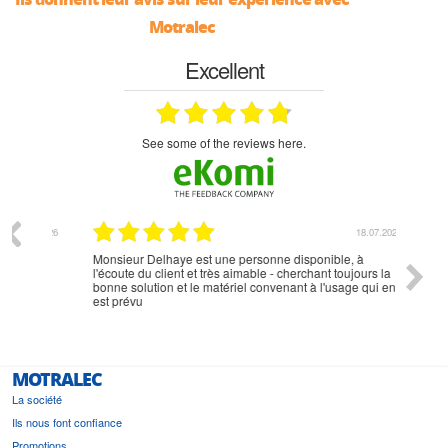
Motralec
Excellent
see some of the reviews here.
07.2026
18.07.2026
Monsieur Delhaye est une personne disponible, à
bien ri
l'écoute du client et très aimable - cherchant toujours la
bonne solution et le matériel convenant à l'usage qui en
est prévu
MOTRALEC
La société
Ils nous font confiance
Promotions