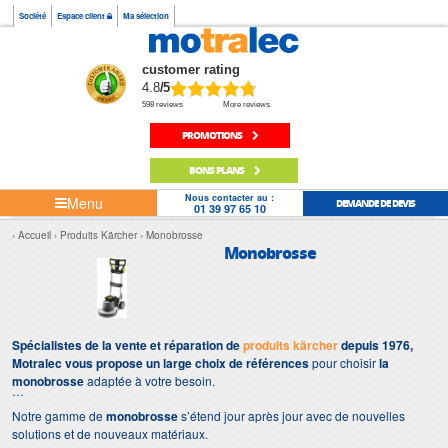
Société
Espace client
Ma sélection
customer rating
4.8
/5
598 reviews
More reviews
PROMOTIONS
BONS PLANS
Nous contacter au :
Menu
DEMANDE DE DEVIS
01 39 97 65 10
Accueil
Produits Kärcher
Monobrosse
Monobrosse
Spécialistes de la vente et réparation de
produits kärcher
depuis 1976,
Motralec vous propose un large choix de références
pour choisir
la
monobrosse
adaptée à votre besoin.
Notre gamme de
monobrosse
s’étend jour après jour avec de nouvelles
solutions et de nouveaux matériaux.