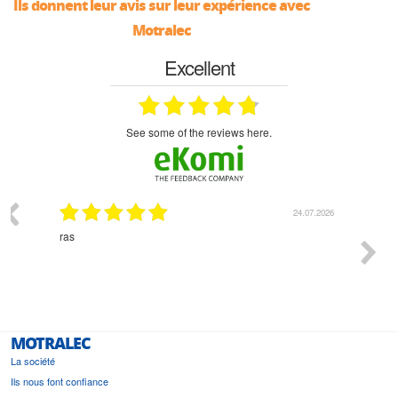
Ils donnent leur avis sur leur expérience avec
Motralec
Excellent
see some of the reviews here.
03.2026
24.07.2026
n
ras
Monsie
 géré
l'écout
le
bonne 
i a été
est pr
MOTRALEC
La société
Ils nous font confiance