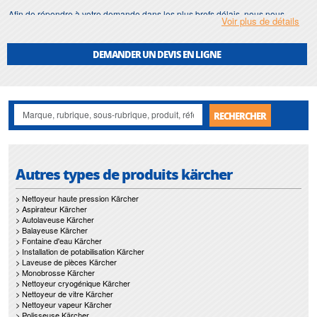
Afin de répondre à votre demande dans les plus brefs délais, nous nous
Voir plus de détails
assurons d'avoir en permanence un stock important de
monobrosse
.
Motralec
met également à votre disposition son service de
réparation
et
DEMANDER UN DEVIS EN LIGNE
maintenance de
monobrosse
.
Nos interventions sur toute l'Ile de France suivant vos besoins et vos
contraintes sont un gage d'efficacité, et garantissent l'absence de perturbation
de vos installations de
monobrosse
.
RECHERCHER
Autres types de produits kärcher
> Nettoyeur haute pression Kärcher
> Aspirateur Kärcher
> Autolaveuse Kärcher
> Balayeuse Kärcher
> Fontaine d'eau Kärcher
> Installation de potabilisation Kärcher
> Laveuse de pièces Kärcher
> Monobrosse Kärcher
> Nettoyeur cryogénique Kärcher
> Nettoyeur de vitre Kärcher
> Nettoyeur vapeur Kärcher
> Polisseuse Kärcher