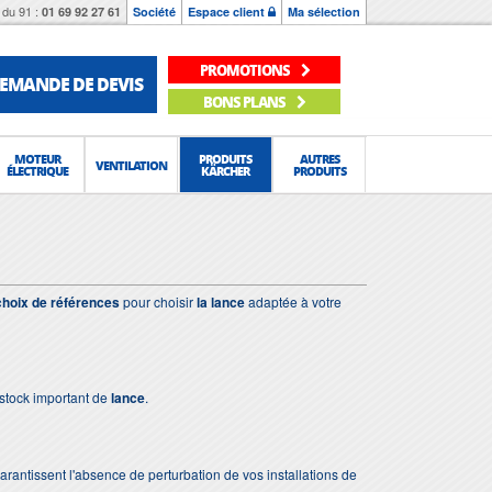
du 91 :
01 69 92 27 61
Société
Espace client
Ma sélection
PROMOTIONS
EMANDE DE DEVIS
BONS PLANS
MOTEUR
PRODUITS
AUTRES
VENTILATION
ÉLECTRIQUE
KÄRCHER
PRODUITS
choix de références
pour choisir
la lance
adaptée à votre
stock important de
lance
.
 garantissent l'absence de perturbation de vos installations de