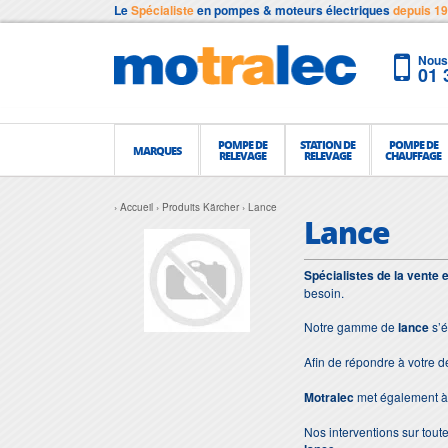
Le
Spécialiste
en pompes & moteurs électriques
depuis 1
Nous 
01 
POMPE DE
STATION DE
POMPE DE
MARQUES
RELEVAGE
RELEVAGE
CHAUFFAGE
Accueil
Produits Kärcher
Lance
Lance
Spécialistes de la vente 
besoin.
Notre gamme de
lance
s’é
Afin de répondre à votre 
Motralec
met également à 
Nos interventions sur toute