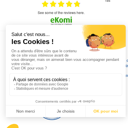
étitifs,
bonjour commande pompe puit malgré un
ras
mmercial,***
appel en dehors des heures d ouverture votre
commercial a géré ma demande le devis reçu
immédiatement un fois le paiement effectue la
see some of the reviews here.
commande a été valider l envoi a été un peu
long mais dans l ensemble très satisfait
L'EXPERTISE MOTRALEC
Depuis 1976
, nous sommes
les spécialistes numéro 1 en
France
en pompes de relevage, station de relevage, pompe 
chauffage, suppression, forage, immergée et moteurs électriq
Nous assurons
la vente, la réparation, l'installation et le
dépannage
, tout en travaillant avec les marques les plus fiab
du marché.