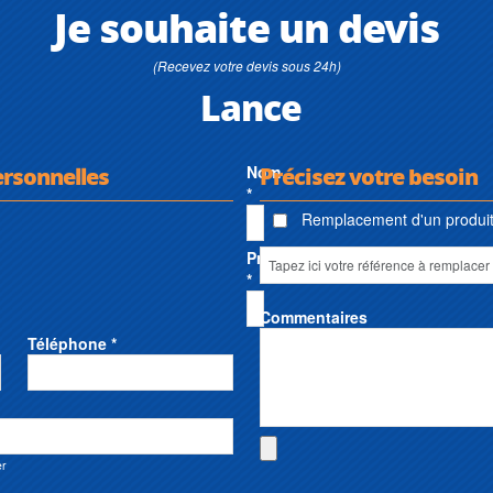
Je souhaite un devis
(Recevez votre devis sous 24h)
Lance
ersonnelles
Nom
Précisez votre besoin
*
Remplacement d'un produit 
Prénom
*
Commentaires
Téléphone *
er