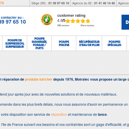
976
Siège (95) :
Agence du 92 :
Agence 
01 39 97 65 10
01 41 46 14 46
customer rating
contacter au :
39 97 65 10
D
4.8
/5
598 reviews
More reviews
POMPE
POMPE DE
IMMERGÉE,
POMPE
RÉCUPÉRATEUR
POMPES
SURPRESSION,
FORAGE /
PISCINE
D'EAU DE PLUIE
SPÉCIALES
SURPRESSEUR
PUITS
et réparation de
produits kärcher
depuis 1976, Motralec vous propose un large 
tend jour après jour avec de nouvelles solutions et de nouveaux matériaux.
demande dans les plus brefs délais, nous nous assurons d'avoir en permanence un 
votre disposition son service de
réparation
et maintenance de
lance
.
 l'Ile de France suivant vos besoins et vos contraintes sont un gage d'efficacité, et