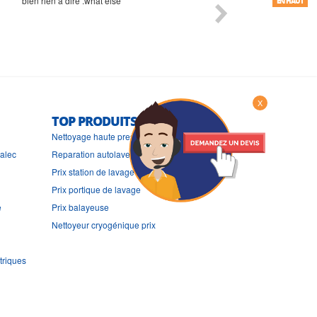
bien rien a dire .what else
RAS
EN HAUT
X
TOP PRODUITS
Nettoyage haute pression
ralec
Reparation autolaveuse
Prix station de lavage
Prix portique de lavage
e
Prix balayeuse
Nettoyeur cryogénique prix
triques