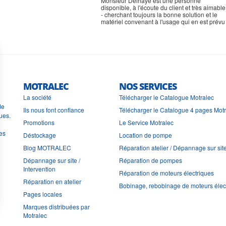
Monsieur Delhaye est une personne
disponible, à l'écoute du client et très aimable
- cherchant toujours la bonne solution et le
matériel convenant à l'usage qui en est prévu
MOTRALEC
NOS SERVICES
La société
Télécharger le Catalogue Motralec
de
Ils nous font confiance
Télécharger le Catalogue 4 pages Mot
ues.
Promotions
Le Service Motralec
les
Déstockage
Location de pompe
Blog MOTRALEC
Réparation atelier / Dépannage sur sit
Dépannage sur site /
Réparation de pompes
Intervention
Réparation de moteurs électriques
Réparation en atelier
Bobinage, rebobinage de moteurs élec
Pages locales
Marques distribuées par
Motralec