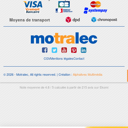
Moyens de transport
CGV
Mentions légales
Contact
© 2026 - Motralec, All rights reserved. | Création :
Alphalives Multimédia
Note moyenne de
4.8
/
5
calculée à partir de
215
avis sur
Ekomi