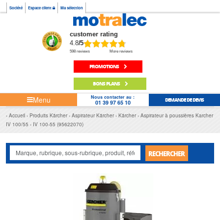
Société
Espace client
Ma sélection
customer rating
4.8
/5
598 reviews
More reviews
PROMOTIONS
BONS PLANS
Nous contacter au :
Menu
DEMANDE DE DEVIS
01 39 97 65 10
Accueil
Produits Kärcher
Aspirateur Kärcher
Kärcher
Aspirateur à poussières Karcher
IV 100/55
IV 100-55 (95622070)
RECHERCHER