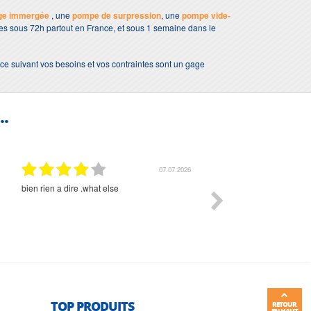
ge immergée
, une
pompe de surpression
, une
pompe vide-
bles sous 72h partout en France, et sous 1 semaine dans le
ce suivant vos besoins et vos contraintes sont un gage
..
07.07.2026
bien rien a dire .what else
RAS
TOP PRODUITS
RETOUR