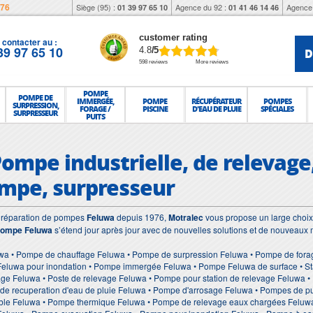
976
Siège (95) :
Agence du 92 :
Agence 
01 39 97 65 10
01 41 46 14 46
customer rating
contacter au :
39 97 65 10
D
4.8
/5
598 reviews
More reviews
POMPE
POMPE DE
IMMERGÉE,
POMPE
RÉCUPÉRATEUR
POMPES
SURPRESSION,
FORAGE /
PISCINE
D'EAU DE PLUIE
SPÉCIALES
SURPRESSEUR
PUITS
Pompe industrielle, de relevage,
mpe, surpresseur
et réparation de pompes
Feluwa
depuis 1976,
Motralec
vous propose un large choix 
ompe Feluwa
s’étend jour après jour avec de nouvelles solutions et de nouveaux 
wa • Pompe de chauffage Feluwa • Pompe de surpression Feluwa • Pompe de fora
Feluwa pour inondation • Pompe immergée Feluwa • Pompe Feluwa de surface • Sta
age Feluwa • Poste de relevage Feluwa • Pompe pour station de relevage Feluwa 
de recuperation d'eau de pluie Feluwa • Pompe d'arrosage Feluwa • Pompes de pu
le Feluwa • Pompe thermique Feluwa • Pompe de relevage eaux chargées Feluwa