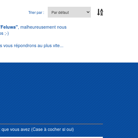
Trier par :
"Feluwa"
, malheureusement nous
s ;-)
s vous répondrons au plus vite...
que vous avez (Case à cocher si oui)