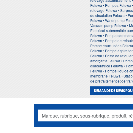
relevage assainissement 
Feluwa • Pompes Feluwa •
relevage Feluwa • Surpres
de circulation Feluwa • P
Feluwa • Water pump Feluw
Vacuum pump Feluwa • Mar
Electrical submersible p
Feluwa • Pompa sommersa
Feluwa • Pompe de refoul
Pompe eaux usées Feluwa 
Feluwa • Pompe aspiration
Feluwa • Poste de refoul
amorçante Feluwa • Pompe
dilacératrice Feluwa • Po
Feluwa • Pompe liquide c
membrane Feluwa • Station
de prétraitement et de tr
DEMANDE DE DEVIS POU