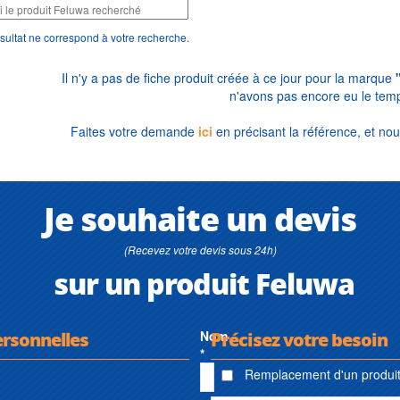
sultat ne correspond à votre recherche.
Il n'y a pas de fiche produit créée à ce jour pour la marque
n'avons pas encore eu le temp
Faites votre demande
ici
en précisant la référence, et nou
Je souhaite un devis
(Recevez votre devis sous 24h)
sur un produit Feluwa
ersonnelles
Nom
Précisez votre besoin
*
Remplacement d'un produit 