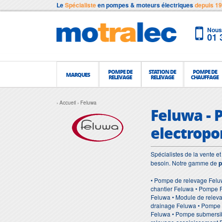
Le
Spécialiste
en pompes & moteurs électriques
depuis 1
Nous 
01 
POMPE DE
STATION DE
POMPE DE
MARQUES
RELEVAGE
RELEVAGE
CHAUFFAGE
Accueil
Feluwa
Feluwa - 
electropo
Spécialistes de la vente 
besoin. Notre gamme de
p
• Pompe de relevage Felu
chantier Feluwa • Pompe 
Feluwa • Module de relev
drainage Feluwa • Pompe 
Feluwa • Pompe submersib