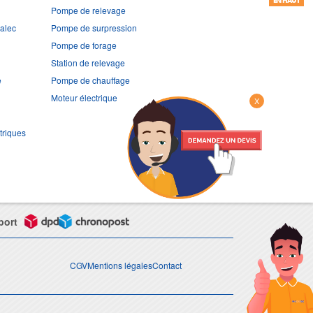
EN HAUT
Pompe de relevage
ralec
Pompe de surpression
Pompe de forage
Station de relevage
e
Pompe de chauffage
Moteur électrique
X
triques
port
CGV
Mentions légales
Contact