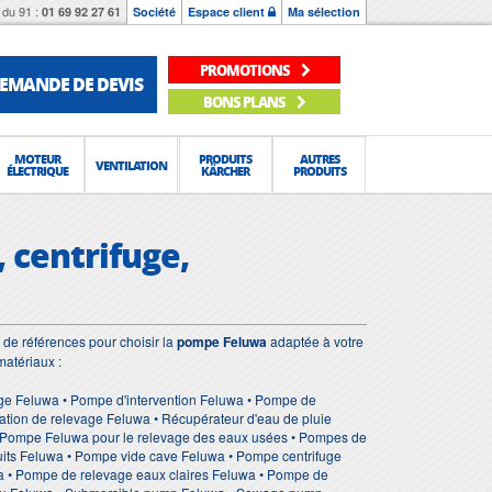
du 91 :
01 69 92 27 61
Société
Espace client
Ma sélection
PROMOTIONS
EMANDE DE DEVIS
BONS PLANS
MOTEUR
PRODUITS
AUTRES
VENTILATION
ÉLECTRIQUE
KÄRCHER
PRODUITS
 centrifuge,
de références pour choisir la
pompe Feluwa
adaptée à votre
matériaux :
ge Feluwa • Pompe d'intervention Feluwa • Pompe de
tion de relevage Feluwa • Récupérateur d'eau de pluie
• Pompe Feluwa pour le relevage des eaux usées • Pompes de
its Feluwa • Pompe vide cave Feluwa • Pompe centrifuge
 • Pompe de relevage eaux claires Feluwa • Pompe de