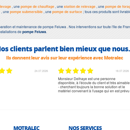
levage
, une
pompe de chauffage
, une
station de relevage
, une
pompe de fora
s
, une
pompe submersible
, une
pompe de surface
; tous ces produits sont livra
aration et maintenance de pompe Feluwa . Nos interventions sur toute l'Ile de Fran
nstallations de
pompe Feluwa
.
os clients parlent bien mieux que nous.
Ils donnent leur avis sur leur expérience avec Motralec
24.07.2026
18.07.2026
Monsieur Delhaye est une personne
disponible, à l'écoute du client et très aimable
- cherchant toujours la bonne solution et le
matériel convenant à l'usage qui en est prévu
MOTRALEC
NOS SERVICES