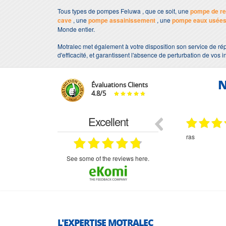
Tous types de pompes Feluwa , que ce soit, une
pompe de re
cave
, une
pompe assainissement
, une
pompe eaux usée
Monde entier.
Motralec met également à votre disposition son service de rép
d'efficacité, et garantissent l'absence de perturbation de vos i
N
Évaluations Clients
4.8
/
5
Excellent
29.03.2026
29.03.2026
étitifs,
bonjour commande pompe puit malgré un
ras
mmercial,***
appel en dehors des heures d ouverture votre
commercial a géré ma demande le devis reçu
immédiatement un fois le paiement effectue la
see some of the reviews here.
commande a été valider l envoi a été un peu
long mais dans l ensemble très satisfait
L'EXPERTISE MOTRALEC