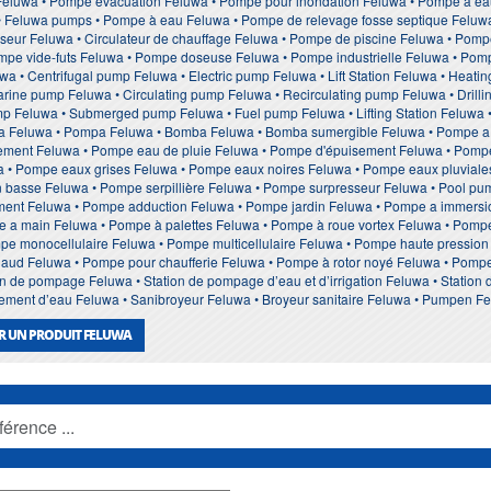
Feluwa • Pompe evacuation Feluwa • Pompe pour inondation Feluwa • Pompe à 
 Feluwa pumps • Pompe à eau Feluwa • Pompe de relevage fosse septique Feluwa •
seur Feluwa • Circulateur de chauffage Feluwa • Pompe de piscine Feluwa • Pom
ompe vide-futs Feluwa • Pompe doseuse Feluwa • Pompe industrielle Feluwa • Po
a • Centrifugal pump Feluwa • Electric pump Feluwa • Lift Station Feluwa • Heat
ine pump Feluwa • Circulating pump Feluwa • Recirculating pump Feluwa • Drill
ump Feluwa • Submerged pump Feluwa • Fuel pump Feluwa • Lifting Station Feluwa
 Feluwa • Pompa Feluwa • Bomba Feluwa • Bomba sumergible Feluwa • Pompe a 
ement Feluwa • Pompe eau de pluie Feluwa • Pompe d'épuisement Feluwa • Pompe
• Pompe eaux grises Feluwa • Pompe eaux noires Feluwa • Pompe eaux pluviales
 basse Feluwa • Pompe serpillière Feluwa • Pompe surpresseur Feluwa • Pool pum
ement Feluwa • Pompe adduction Feluwa • Pompe jardin Feluwa • Pompe a immers
 a main Feluwa • Pompe à palettes Feluwa • Pompe à roue vortex Feluwa • Pomp
mpe monocellulaire Feluwa • Pompe multicellulaire Feluwa • Pompe haute pressi
haud Feluwa • Pompe pour chaufferie Feluwa • Pompe à rotor noyé Feluwa • Pom
 de pompage Feluwa • Station de pompage d’eau et d’irrigation Feluwa • Station
aitement d’eau Feluwa • Sanibroyeur Feluwa • Broyeur sanitaire Feluwa • Pumpen F
R UN PRODUIT FELUWA