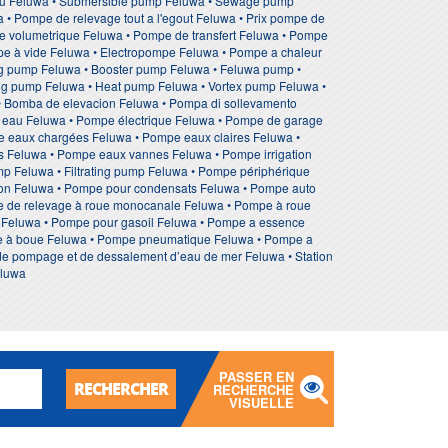
eau Feluwa • Submersible pump Feluwa • Sewage pump
 Pompe de relevage tout a l'egout Feluwa • Prix pompe de
pe volumetrique Feluwa • Pompe de transfert Feluwa • Pompe
mpe à vide Feluwa • Electropompe Feluwa • Pompe a chaleur
ing pump Feluwa • Booster pump Feluwa • Feluwa pump •
ing pump Feluwa • Heat pump Feluwa • Vortex pump Feluwa •
 • Bomba de elevacion Feluwa • Pompa di sollevamento
eau Feluwa • Pompe électrique Feluwa • Pompe de garage
 eaux chargées Feluwa • Pompe eaux claires Feluwa •
 Feluwa • Pompe eaux vannes Feluwa • Pompe irrigation
p Feluwa • Filtrating pump Feluwa • Pompe périphérique
ion Feluwa • Pompe pour condensats Feluwa • Pompe auto
e de relevage à roue monocanale Feluwa • Pompe à roue
on Feluwa • Pompe pour gasoil Feluwa • Pompe a essence
pe à boue Feluwa • Pompe pneumatique Feluwa • Pompe a
 de pompage et de dessalement d’eau de mer Feluwa • Station
eluwa
PASSER EN
RECHERCHER
RECHERCHE
VISUELLE