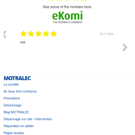
see some of the reviews here.
03.2026
24.07.2026
n
ras
Monsie
 géré
l'écout
le
bonne 
i a été
est pr
MOTRALEC
La société
Ils nous font confiance
Promotions
Déstockage
Blog MOTRALEC
Dépannage sur site / Intervention
Réparation en atelier
Pages locales