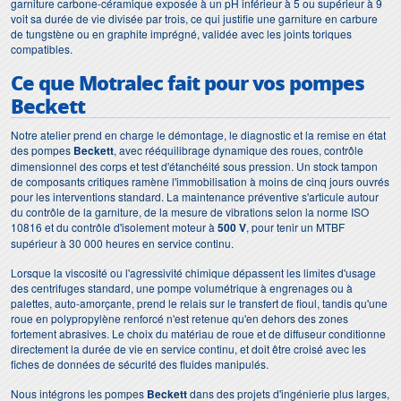
garniture carbone-céramique exposée à un pH inférieur à 5 ou supérieur à 9
voit sa durée de vie divisée par trois, ce qui justifie une garniture en carbure
de tungstène ou en graphite imprégné, validée avec les joints toriques
compatibles.
Ce que Motralec fait pour vos pompes
Beckett
Notre atelier prend en charge le démontage, le diagnostic et la remise en état
des pompes
Beckett
, avec rééquilibrage dynamique des roues, contrôle
dimensionnel des corps et test d'étanchéité sous pression. Un stock tampon
de composants critiques ramène l'immobilisation à moins de cinq jours ouvrés
pour les interventions standard. La maintenance préventive s'articule autour
du contrôle de la garniture, de la mesure de vibrations selon la norme ISO
10816 et du contrôle d'isolement moteur à
500 V
, pour tenir un MTBF
supérieur à 30 000 heures en service continu.
Lorsque la viscosité ou l'agressivité chimique dépassent les limites d'usage
des centrifuges standard, une pompe volumétrique à engrenages ou à
palettes, auto-amorçante, prend le relais sur le transfert de fioul, tandis qu'une
roue en polypropylène renforcé n'est retenue qu'en dehors des zones
fortement abrasives. Le choix du matériau de roue et de diffuseur conditionne
directement la durée de vie en service continu, et doit être croisé avec les
fiches de données de sécurité des fluides manipulés.
Nous intégrons les pompes
Beckett
dans des projets d'ingénierie plus larges,