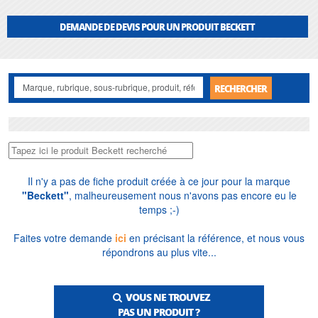
Île-de-France. Nous tenons en stock les principales références et pièces
d'usure, dimensionnons gratuitement votre installation et accompagnons
DEMANDE DE DEVIS POUR UN PRODUIT BECKETT
aussi bien les professionnels que les particuliers, en intégrant ces séries dans
notre
catalogue de pompes spéciales
.
RECHERCHER
Il n'y a pas de fiche produit créée à ce jour pour la marque
"Beckett"
, malheureusement nous n'avons pas encore eu le
temps ;-)
Faites votre demande
ici
en précisant la référence, et nous vous
répondrons au plus vite...
VOUS NE TROUVEZ
PAS UN PRODUIT ?