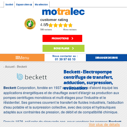
Société
Espace client
Ma sélection
customer rating
4.8
/5
598 reviews
More reviews
PROMOTIONS
BONS PLANS
Nous contacter au :
Menu
DEMANDE DE DEVIS
01 39 97 65 10
Accueil
Beckett
Beckett - Electropompe
centrifuge de transfert,
adduction, surpression,
evacuation
Beckett
Corporation, fondée en 1937 aux États-Unis, a d'abord équipé les
applications énergétiques et de chauffage avant d'élargir sa production aux
pompes centrifuges monoblocs et multi-étages pour l'industrie et le
résidentiel. Ses gammes couvrent le transfert de fluides industriels, l'adduction
d'eau potable et la surpression collective, avec des corps et hydrauliques
adaptés aux contraintes de pression, de débit et de compatibilité chimique.
Depuis 1976, soit près de cinquante ans, nous vendons les pompes
Beckett
Voir plus de détails
en France et à l'export, et nous assurons leur réparation et leur installation en