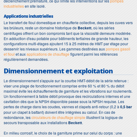
déclenchement prématuré, ce qui limite les interventions sur les
pompes
industrielles
en site isolé.
Applications industrielles
Le transfert de fioul domestique en chaufferie collective, depuis les cuves vers
les brûleurs, reste un domaine historique de
Beckett
, où les séries
centrifuges offrent un bon compromis tant que la viscosité demeure modérée.
En adduction d'eau potable pour bâtiments tertiaires de grande hauteur, les
configurations multi-étages ajoutent 15 à 25 mètres de HMT par étage pour
desservir les niveaux supérieurs. Les gammes destinées aux
pompes gasoil
et fioul
et aux
applications de chauffage
figurent parmi les références
régulièrement demandées.
Dimensionnement et exploitation
Le dimensionnement s'appuie sur la courbe HMT-débit de la série retenue :
viser une plage de fonctionnement comprise entre 60 % et 80 % du débit
maximal évite les échauffements de garniture et les vibrations sur roulements.
Un fonctionnement à faible débit provoque des recirculations internes et une
cavitation dès que la NPSH disponible passe sous la NPSH requise. Les
pertes de charge dans les coudes, vannes et clapets anti-retour (0,2 à
0,5 bar
pour un clapet à battant) doivent être intégrées au calcul. En cas de
redondance, les
circulateurs de chauffage simple
illustrent la logique de
secours transposable aux installations
Beckett
.
En milieu corrosif, le choix de la garniture prime sur celui du corps : une