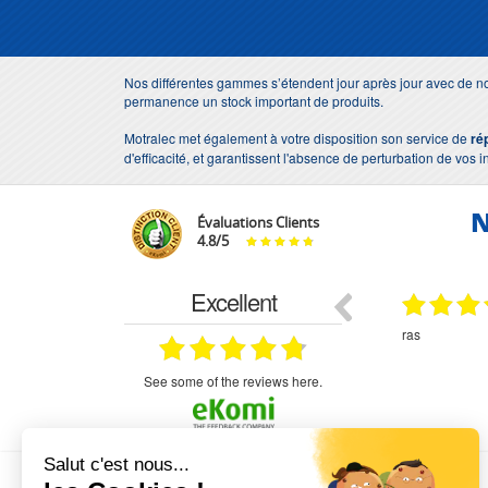
Nos différentes gammes s’étendent jour après jour avec de no
permanence un stock important de produits.
Motralec met également à votre disposition son service de
ré
d'efficacité, et garantissent l'absence de perturbation de vos i
N
Évaluations Clients
4.8
/
5
Excellent
18.07.2026
07.07.2026
ne
bien rien a dire .what else
RAS
très aimable
on et le
n est prévu
see some of the reviews here.