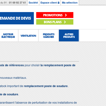
du 91 :
01 69 92 27 61
Société
Espace client
Ma sélection
PROMOTIONS
EMANDE DE DEVIS
BONS PLANS
MOTEUR
PRODUITS
AUTRES
VENTILATION
ÉLECTRIQUE
KÄRCHER
PRODUITS
oix de références
pour choisir
la remplacement poste de
e nouveaux matériaux.
stock important de
remplacement poste de soudure
.
te de soudure
.
 garantissent l'absence de perturbation de vos installations de