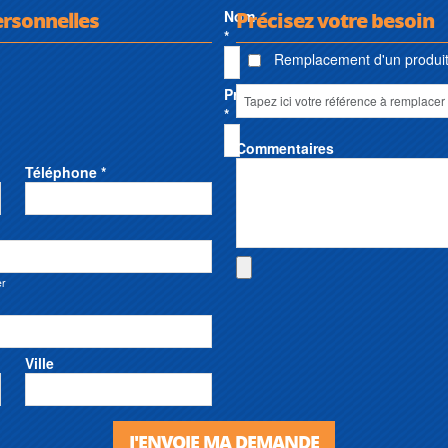
ersonnelles
Nom
Précisez votre besoin
*
Remplacement d'un produit 
Prénom
*
Commentaires
Téléphone *
er
Ville
J'ENVOIE MA DEMANDE