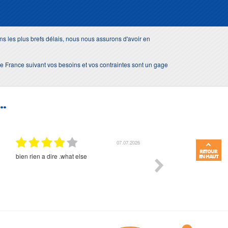
s les plus brefs délais, nous nous assurons d'avoir en
e de France suivant vos besoins et vos contraintes sont un gage
..
01.07.2026
RETOUR
Commande et délais parfait
Très bon suivi et très bon
EN HAUT