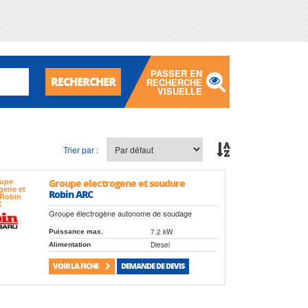
PASSER EN
RECHERCHER
RECHERCHE
VISUELLE
Trier par :
Groupe electrogene et soudure
Robin ARC
Groupe électrogène autonome de soudage
7.2 kW
Puissance max.
Diesel
Alimentation
VOIR LA FICHE
DEMANDE DE DEVIS