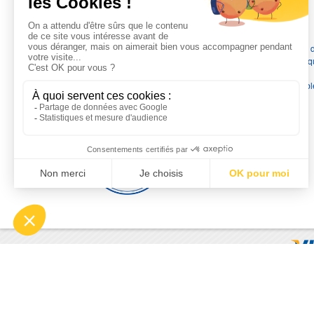
L'EXPERTISE MOTRALEC
Depuis 1976
, nous sommes
les spécialistes numéro 1 en
France
en pompes de relevage, station de relevage, pompe 
chauffage, suppression, forage, immergée et moteurs électriq
Nous assurons
la vente, la réparation, l'installation et le
dépannage
, tout en travaillant avec les marques les plus fiab
du marché.
Moyens de paiement