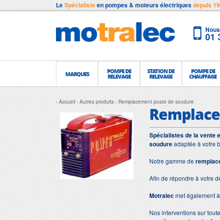
Le
Spécialiste
en pompes & moteurs électriques
depuis 1
Nous 
01 
POMPE DE
STATION DE
POMPE DE
MARQUES
RELEVAGE
RELEVAGE
CHAUFFAGE
Accueil
Autres produits
Remplacement poste de soudure
Remplace
Spécialistes de la vente 
soudure
adaptée à votre b
Notre gamme de
remplac
Afin de répondre à votre 
Motralec
met également à 
Nos interventions sur toute