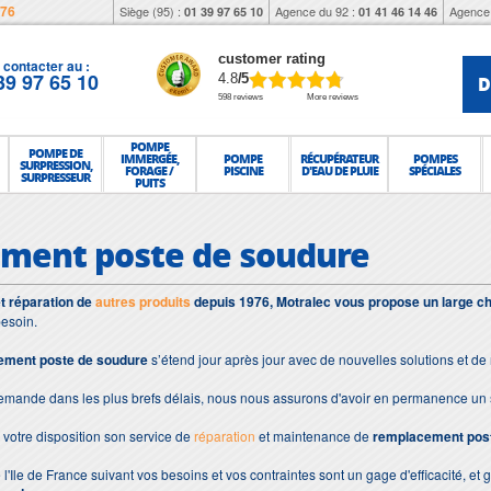
976
Siège (95) :
Agence du 92 :
Agence 
01 39 97 65 10
01 41 46 14 46
customer rating
contacter au :
39 97 65 10
D
4.8
/5
598 reviews
More reviews
POMPE
POMPE DE
IMMERGÉE,
POMPE
RÉCUPÉRATEUR
POMPES
SURPRESSION,
FORAGE /
PISCINE
D'EAU DE PLUIE
SPÉCIALES
SURPRESSEUR
PUITS
ment poste de soudure
et réparation de
autres produits
depuis 1976, Motralec vous propose un large ch
esoin.
ement poste de soudure
s’étend jour après jour avec de nouvelles solutions et d
demande dans les plus brefs délais, nous nous assurons d'avoir en permanence un 
votre disposition son service de
réparation
et maintenance de
remplacement pos
 l'Ile de France suivant vos besoins et vos contraintes sont un gage d'efficacité, et