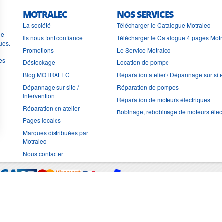
MOTRALEC
NOS SERVICES
La société
Télécharger le Catalogue Motralec
de
Ils nous font confiance
Télécharger le Catalogue 4 pages Mot
ues.
Promotions
Le Service Motralec
les
Déstockage
Location de pompe
Blog MOTRALEC
Réparation atelier / Dépannage sur sit
Dépannage sur site /
Réparation de pompes
Intervention
Réparation de moteurs électriques
Réparation en atelier
Bobinage, rebobinage de moteurs élec
Pages locales
Marques distribuées par
Motralec
Nous contacter
Moyens de trans