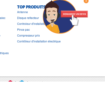
X
TOP PRODUITS
Antenne
ralec
Disque reflecteur
Controleur d'installation
Pince pac
e
Compresseur prix
Contrôleur d'installation électrique
triques
port
CGV
Mentions légales
Contact