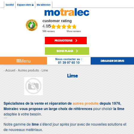
Société
Espace client
Ma sélection
customer rating
4.8
/5
598 reviews
More reviews
PROMOTIONS
BONS PLANS
Nous contacter au :
Menu
DEMANDE DE DEVIS
01 39 97 65 10
Accueil
Autres produits
Lime
Lime
Spécialistes de la vente et réparation de
autres produits
depuis 1976,
Motralec vous propose un large choix de références
pour choisir
la lime
adaptée à votre besoin.
Notre gamme de
lime
s’étend jour après jour avec de nouvelles solutions et
de nouveaux matériaux.