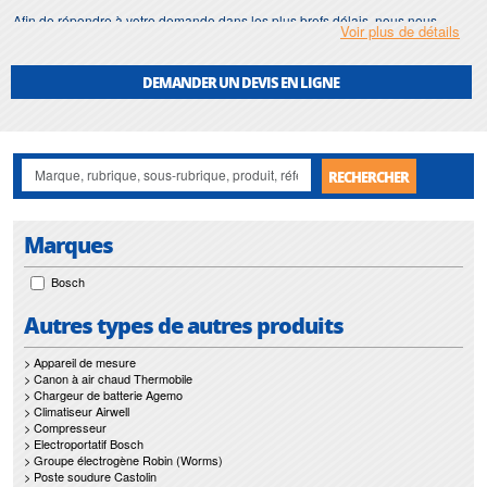
Afin de répondre à votre demande dans les plus brefs délais, nous nous
Voir plus de détails
assurons d'avoir en permanence un stock important de
lime
.
Motralec
met également à votre disposition son service de
réparation
et
DEMANDER UN DEVIS EN LIGNE
maintenance de
lime
.
Nos interventions sur toute l'Ile de France suivant vos besoins et vos
contraintes sont un gage d'efficacité, et garantissent l'absence de perturbation
de vos installations de
lime
.
RECHERCHER
Marques
Bosch
Autres types de autres produits
> Appareil de mesure
> Canon à air chaud Thermobile
> Chargeur de batterie Agemo
> Climatiseur Airwell
> Compresseur
> Electroportatif Bosch
> Groupe électrogène Robin (Worms)
> Poste soudure Castolin