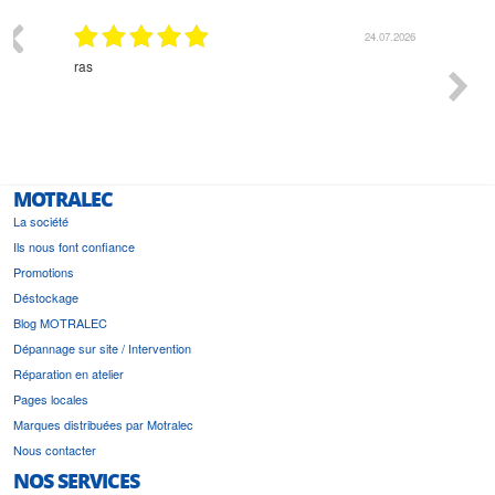
03.2026
24.07.2026
n
ras
Monsie
 géré
l'écout
le
bonne 
i a été
est pr
MOTRALEC
La société
Ils nous font confiance
Promotions
Déstockage
Blog MOTRALEC
Dépannage sur site / Intervention
Réparation en atelier
Pages locales
Marques distribuées par Motralec
Nous contacter
NOS SERVICES