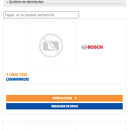
> Système de désinfection
1 LIME T333
(2608609028)
VOIR LA FICHE
DEMANDE DE DEVIS