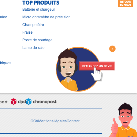
TOP PRODUITS
RETOUR
EN HAUT
Batterie et chargeur
ralec
Micro ohmmètre de précision
Champmètre
Fraise
e
Poste de soudage
Lame de scie
X
triques
port
CGV
Mentions légales
Contact