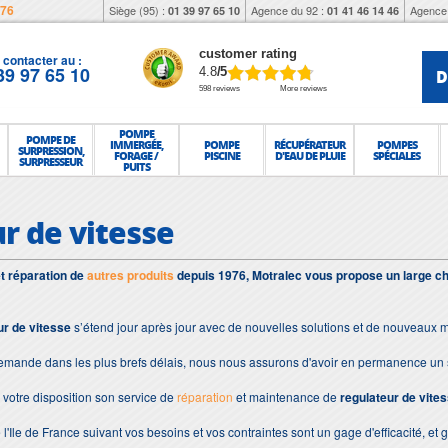
976
Siège (95) :
Agence du 92 :
Agence 
01 39 97 65 10
01 41 46 14 46
customer rating
contacter au :
39 97 65 10
D
4.8
/5
598 reviews
More reviews
POMPE
POMPE DE
IMMERGÉE,
POMPE
RÉCUPÉRATEUR
POMPES
SURPRESSION,
FORAGE /
PISCINE
D'EAU DE PLUIE
SPÉCIALES
SURPRESSEUR
PUITS
r de vitesse
et réparation de
autres produits
depuis 1976, Motralec vous propose un large ch
ur de vitesse
s’étend jour après jour avec de nouvelles solutions et de nouveaux m
demande dans les plus brefs délais, nous nous assurons d'avoir en permanence un 
votre disposition son service de
réparation
et maintenance de
regulateur de vite
 l'Ile de France suivant vos besoins et vos contraintes sont un gage d'efficacité, et