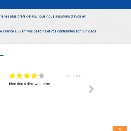
s les plus brefs délais, nous nous assurons d'avoir en
e de France suivant vos besoins et vos contraintes sont un gage
..
01.07.2026
Commande et délais parfait
Très bon suivi et très bon