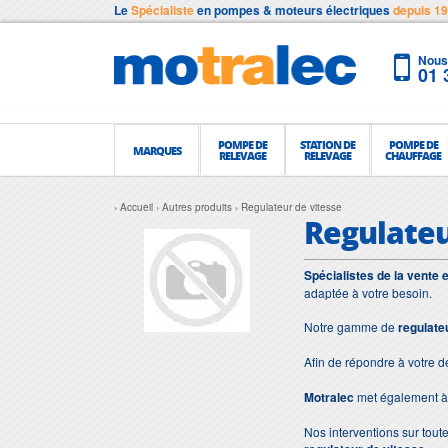
Le
Spécialiste
en pompes & moteurs électriques
depuis 1
Nous 
01 
POMPE DE
STATION DE
POMPE DE
MARQUES
RELEVAGE
RELEVAGE
CHAUFFAGE
Accueil
Autres produits
Regulateur de vitesse
Regulateu
Spécialistes de la vente 
adaptée à votre besoin.
Notre gamme de
regulate
Afin de répondre à votre 
Motralec
met également à 
Nos interventions sur toute