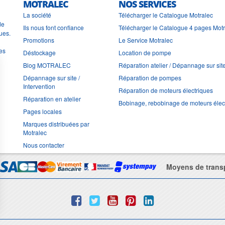
MOTRALEC
NOS SERVICES
La société
Télécharger le Catalogue Motralec
de
Ils nous font confiance
Télécharger le Catalogue 4 pages Mot
ues.
Promotions
Le Service Motralec
les
Déstockage
Location de pompe
Blog MOTRALEC
Réparation atelier / Dépannage sur sit
Dépannage sur site /
Réparation de pompes
Intervention
Réparation de moteurs électriques
Réparation en atelier
Bobinage, rebobinage de moteurs élec
Pages locales
Marques distribuées par
Motralec
Nous contacter
Moyens de trans