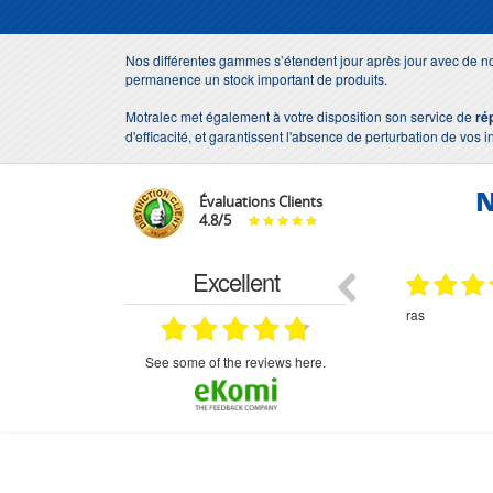
Nos différentes gammes s’étendent jour après jour avec de no
permanence un stock important de produits.
Motralec met également à votre disposition son service de
ré
d'efficacité, et garantissent l'absence de perturbation de vos i
N
Évaluations Clients
4.8
/
5
Excellent
18.07.2026
07.07.2026
ne
bien rien a dire .what else
RAS
très aimable
on et le
n est prévu
see some of the reviews here.