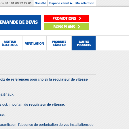
du 91 :
01 69 92 27 61
Société
Espace client
Ma sélection
PROMOTIONS
EMANDE DE DEVIS
BONS PLANS
MOTEUR
PRODUITS
AUTRES
VENTILATION
ÉLECTRIQUE
KÄRCHER
PRODUITS
oix de références
pour choisir
la regulateur de vitesse
atériaux.
stock important de
regulateur de vitesse
.
sse
.
 garantissent l'absence de perturbation de vos installations de