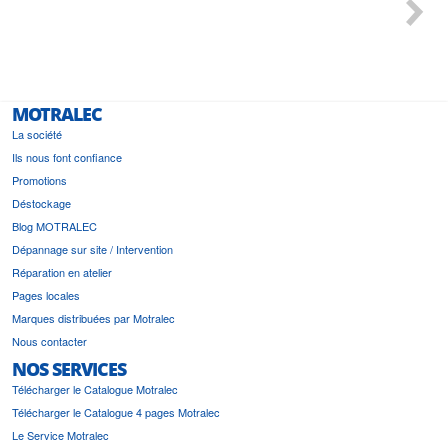
 géré
l'écout
le
bonne 
i a été
est pr
MOTRALEC
La société
Ils nous font confiance
Promotions
Déstockage
Blog MOTRALEC
Dépannage sur site / Intervention
Réparation en atelier
Pages locales
Marques distribuées par Motralec
Nous contacter
NOS SERVICES
Télécharger le Catalogue Motralec
Télécharger le Catalogue 4 pages Motralec
Le Service Motralec