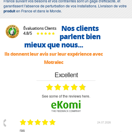
France suivant vos besoins et vos contraintes sont un gage d'efficacité, et
garantissent l'absence de perturbation de vos installations. Livraison de votre
produit
en France et dans le Monde.
Nos clients
Évaluations Clients
4.8
/
5
parlent bien
mieux que nous...
Ils donnent leur avis sur leur expérience avec
Motralec
Excellent
see some of the reviews here.
03.2026
24.07.2026
n
ras
Monsie