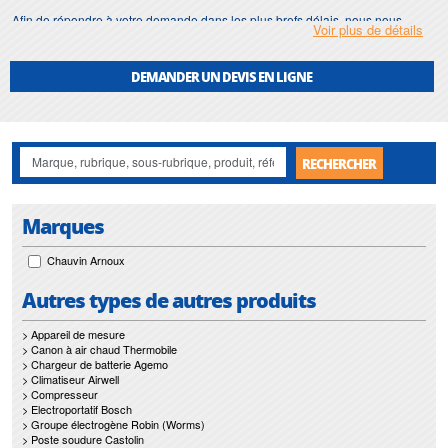
Afin de répondre à votre demande dans les plus brefs délais, nous nous
Voir plus de détails
assurons d'avoir en permanence un stock important de
puissancemetre
.
Motralec
met également à votre disposition son service de
réparation
et
DEMANDER UN DEVIS EN LIGNE
maintenance de
puissancemetre
.
Nos interventions sur toute l'Ile de France suivant vos besoins et vos
contraintes sont un gage d'efficacité, et garantissent l'absence de perturbation
de vos installations de
puissancemetre
.
RECHERCHER
Marques
Chauvin Arnoux
Autres types de autres produits
> Appareil de mesure
> Canon à air chaud Thermobile
> Chargeur de batterie Agemo
> Climatiseur Airwell
> Compresseur
> Electroportatif Bosch
> Groupe électrogène Robin (Worms)
> Poste soudure Castolin