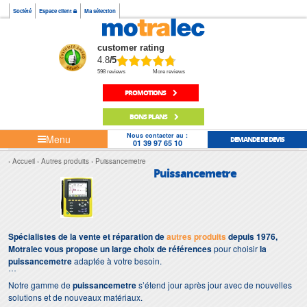
Société
Espace client
Ma sélection
customer rating
4.8
/5
598 reviews
More reviews
PROMOTIONS
BONS PLANS
Nous contacter au :
Menu
DEMANDE DE DEVIS
01 39 97 65 10
Accueil
Autres produits
Puissancemetre
Puissancemetre
Spécialistes de la vente et réparation de
autres produits
depuis 1976,
Motralec vous propose un large choix de références
pour choisir
la
puissancemetre
adaptée à votre besoin.
Notre gamme de
puissancemetre
s’étend jour après jour avec de nouvelles
solutions et de nouveaux matériaux.