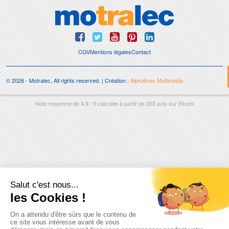
CGV
Mentions légales
Contact
© 2026 - Motralec, All rights reserved. | Création :
Alphalives Multimédia
Note moyenne de
4.9
/
5
calculée à partir de
203
avis sur
Ekomi