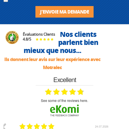
J'ENVOIE MA DEMANDE
Nos clients
Évaluations Clients
4.8
/
5
parlent bien
mieux que nous...
Ils donnent leur avis sur leur expérience avec
Motralec
Excellent
see some of the reviews here.
03.2026
24.07.2026