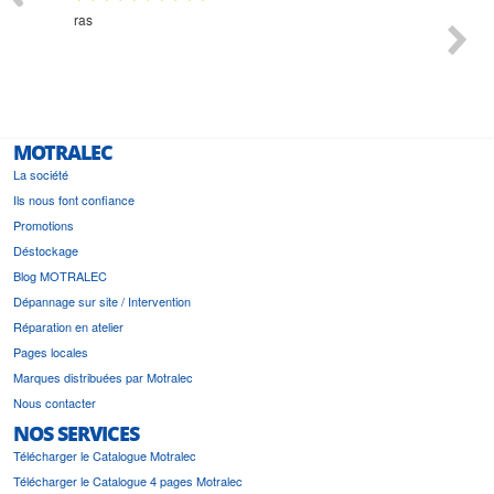
n
ras
Monsie
 géré
l'écout
le
bonne 
i a été
est pr
MOTRALEC
La société
Ils nous font confiance
Promotions
Déstockage
Blog MOTRALEC
Dépannage sur site / Intervention
Réparation en atelier
Pages locales
Marques distribuées par Motralec
Nous contacter
NOS SERVICES
Télécharger le Catalogue Motralec
Télécharger le Catalogue 4 pages Motralec