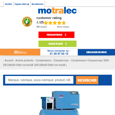
Société
Espace client
Ma sélection
customer rating
4.8
/5
598 reviews
More reviews
PROMOTIONS
BONS PLANS
Nous contacter au :
Menu
DEMANDE DE DEVIS
01 39 97 65 10
Accueil
Autres produits
Compresseur
Creyssensac
Compresseur Creyssensac SNX
DECIBAIR SNX100/500B (DECIBAIR-SNX100-500B-)
RECHERCHER