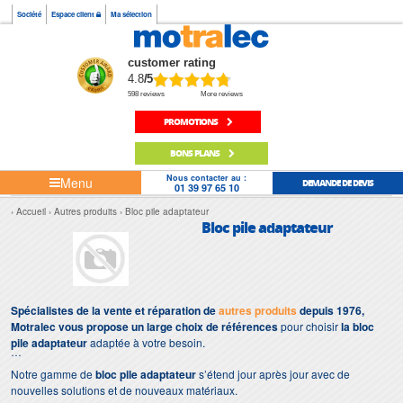
Société
Espace client
Ma sélection
customer rating
4.8
/5
598 reviews
More reviews
PROMOTIONS
BONS PLANS
Nous contacter au :
Menu
DEMANDE DE DEVIS
01 39 97 65 10
Accueil
Autres produits
Bloc pile adaptateur
Bloc pile adaptateur
Spécialistes de la vente et réparation de
autres produits
depuis 1976,
Motralec vous propose un large choix de références
pour choisir
la bloc
pile adaptateur
adaptée à votre besoin.
Notre gamme de
bloc pile adaptateur
s’étend jour après jour avec de
nouvelles solutions et de nouveaux matériaux.