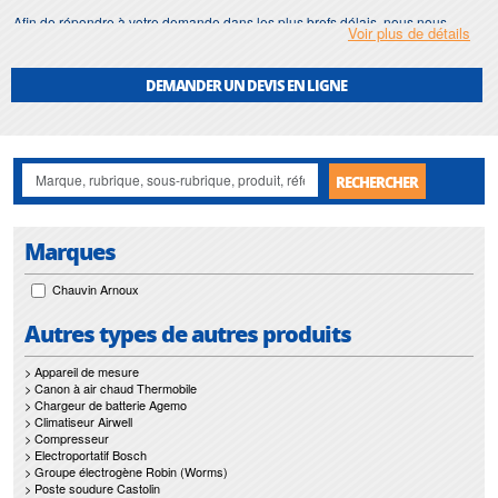
Afin de répondre à votre demande dans les plus brefs délais, nous nous
Voir plus de détails
assurons d'avoir en permanence un stock important de
bloc pile adaptateur
.
Motralec
met également à votre disposition son service de
réparation
et
DEMANDER UN DEVIS EN LIGNE
maintenance de
bloc pile adaptateur
.
Nos interventions sur toute l'Ile de France suivant vos besoins et vos
contraintes sont un gage d'efficacité, et garantissent l'absence de perturbation
de vos installations de
bloc pile adaptateur
.
RECHERCHER
Marques
Chauvin Arnoux
Autres types de autres produits
> Appareil de mesure
> Canon à air chaud Thermobile
> Chargeur de batterie Agemo
> Climatiseur Airwell
> Compresseur
> Electroportatif Bosch
> Groupe électrogène Robin (Worms)
> Poste soudure Castolin