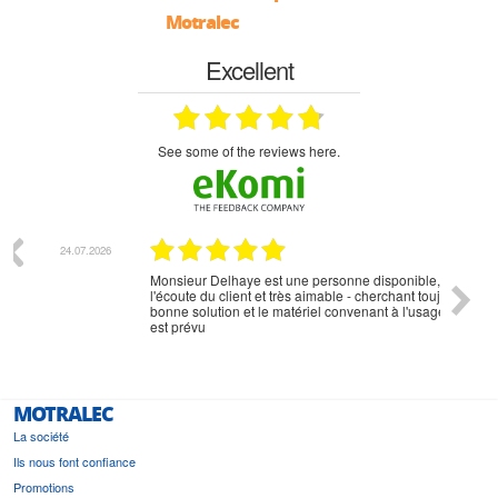
Motralec
Excellent
see some of the reviews here.
07.2026
18.07.2026
Monsieur Delhaye est une personne disponible, à
bien ri
l'écoute du client et très aimable - cherchant toujours la
bonne solution et le matériel convenant à l'usage qui en
est prévu
MOTRALEC
La société
Ils nous font confiance
Promotions