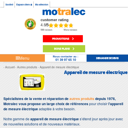
Société
Espace client
Ma sélection
customer rating
4.8
/5
598 reviews
More reviews
PROMOTIONS
BONS PLANS
Nous contacter au :
Menu
DEMANDE DE DEVIS
01 39 97 65 10
Accueil
Autres produits
Appareil de mesure électrique
Appareil de mesure électrique
Spécialistes de la vente et réparation de
autres produits
depuis 1976,
Motralec vous propose un large choix de références
pour choisir
l'appareil
de mesure électrique
adaptée à votre besoin.
Notre gamme de
appareil de mesure électrique
s’étend jour après jour avec
de nouvelles solutions et de nouveaux matériaux.