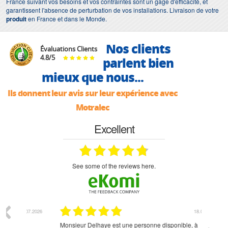
France suivant vos besoins et vos contraintes sont un gage d'efficacité, et
garantissent l'absence de perturbation de vos installations. Livraison de votre
produit
en France et dans le Monde.
Nos clients
Évaluations Clients
4.8
/
5
parlent bien
mieux que nous...
Ils donnent leur avis sur leur expérience avec
Motralec
Excellent
see some of the reviews here.
07.2026
18.07.2026
Monsieur Delhaye est une personne disponible, à
bien ri