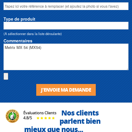
Type de produit
(A sélectionner dans la liste déroulante)
Commentaires
J'ENVOIE MA DEMANDE
Nos clients
Évaluations Clients
4.8
/
5
parlent bien
mieux que nous...