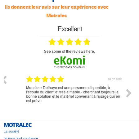
Ils donnent leur avis sur leur expérience avec
Motralec
Excellent
see some of the reviews here.
07.2026
18.07.2026
Monsieur Delhaye est une personne disponible, à
bien ri
l'écoute du client et très aimable - cherchant toujours la
bonne solution et le matériel convenant à l'usage qui en
est prévu
MOTRALEC
La société
Ils nous font confiance