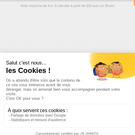
Note moyenne de
4.9
/
5
calculée à partir de
203
avis sur
Ekomi