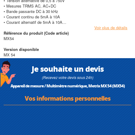
• Tension alternative de 0,5 à 750V
• Mesures TRMS AC, AC+DC
• Bande passante DC à 30 kHz
• Courant continu de 5mA à 10A
• Courant alternatif de 5mA à 10A
• Résistance de 0,5k? à 50M?
Voir plus de détails
• Test de continuité, test diode Capacités de 50nF à 50mF (5000pt)
Référence du produit (Code article)
Garantie : 3 ans
MX54
• Totalement protégé, conforme à la norme IEC 61010-1 600V Catégorie
III, IP67
Version disponible
MX 54
Je souhaite un devis
(Recevez votre devis sous 24h)
Appareil de mesure / Multimètre numérique, Metrix MX 54 (MX54)
Vos informations personnelles