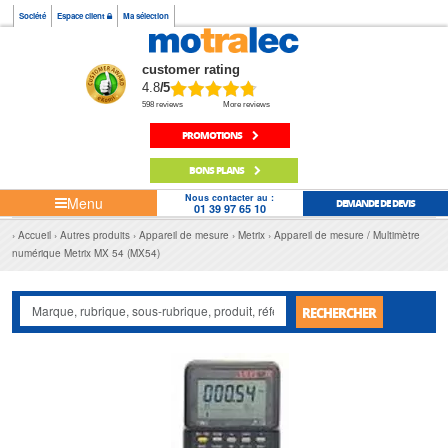
Société
Espace client
Ma sélection
customer rating
4.8
/5
598 reviews
More reviews
PROMOTIONS
BONS PLANS
Nous contacter au :
Menu
DEMANDE DE DEVIS
01 39 97 65 10
Accueil
Autres produits
Appareil de mesure
Metrix
Appareil de mesure / Multimètre
numérique Metrix MX 54 (MX54)
RECHERCHER