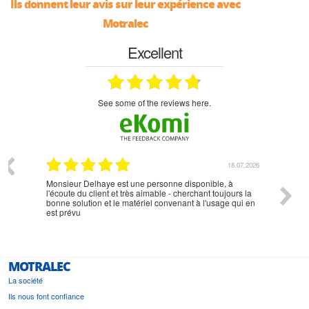
Ils donnent leur avis sur leur expérience avec
Motralec
Excellent
see some of the reviews here.
07.2026
18.07.2026
Monsieur Delhaye est une personne disponible, à
bien ri
l'écoute du client et très aimable - cherchant toujours la
bonne solution et le matériel convenant à l'usage qui en
est prévu
MOTRALEC
La société
Ils nous font confiance