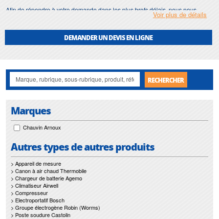
Afin de répondre à votre demande dans les plus brefs délais, nous nous
Voir plus de détails
assurons d'avoir en permanence un stock important de
enregistreur de
temperature
.
DEMANDER UN DEVIS EN LIGNE
Motralec
met également à votre disposition son service de
réparation
et
maintenance de
enregistreur de temperature
.
Nos interventions sur toute l'Ile de France suivant vos besoins et vos
contraintes sont un gage d'efficacité, et garantissent l'absence de perturbation
RECHERCHER
de vos installations de
enregistreur de temperature
.
Marques
Chauvin Arnoux
Autres types de autres produits
> Appareil de mesure
> Canon à air chaud Thermobile
> Chargeur de batterie Agemo
> Climatiseur Airwell
> Compresseur
> Electroportatif Bosch
> Groupe électrogène Robin (Worms)
> Poste soudure Castolin