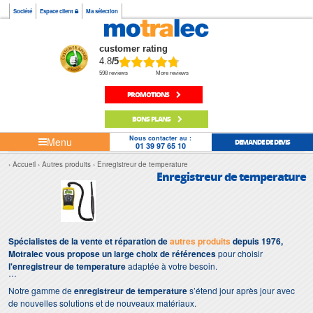
Société
Espace client
Ma sélection
customer rating
4.8
/5
598 reviews
More reviews
PROMOTIONS
BONS PLANS
Nous contacter au :
Menu
DEMANDE DE DEVIS
01 39 97 65 10
Accueil
Autres produits
Enregistreur de temperature
Enregistreur de temperature
Spécialistes de la vente et réparation de
autres produits
depuis 1976,
Motralec vous propose un large choix de références
pour choisir
l'enregistreur de temperature
adaptée à votre besoin.
Notre gamme de
enregistreur de temperature
s’étend jour après jour avec
de nouvelles solutions et de nouveaux matériaux.