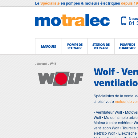
Le
Spécialiste
en pompes & moteurs électriques
depuis 1
Nous 
01 
POMPE DE
STATION DE
POMPE DE
MARQUES
RELEVAGE
RELEVAGE
CHAUFFAGE
Accueil
Wolf
Wolf - Ve
ventilatio
Spécialistes de la vente, d
choisir votre
moteur de ven
• Ventilateur Wolf • Motove
Wolf • Moteur simple arbre 
Moteur à rotor extérieur Wo
ventilation Wolf • Tourelle
elettrico Wolf • Elektrisch