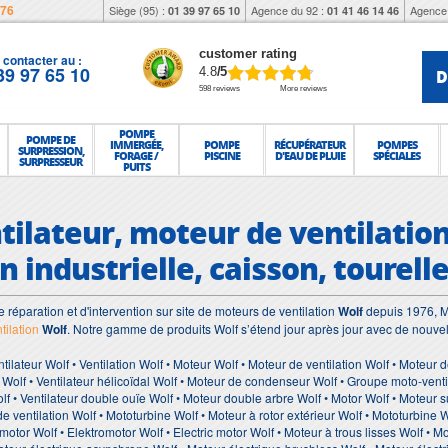
976
Siège (95) :
Agence du 92 :
Agence 
01 39 97 65 10
01 41 46 14 46
customer rating
contacter au :
39 97 65 10
D
4.8
/5
598 reviews
More reviews
POMPE
POMPE DE
IMMERGÉE,
POMPE
RÉCUPÉRATEUR
POMPES
SURPRESSION,
FORAGE /
PISCINE
D'EAU DE PLUIE
SPÉCIALES
SURPRESSEUR
PUITS
ntilateur, moteur de ventilatio
n industrielle, caisson, tourell
e réparation et d'intervention sur site de moteurs de ventilation
Wolf
depuis 1976, M
tilation
Wolf
. Notre gamme de produits Wolf s’étend jour après jour avec de nouvel
ntilateur Wolf • Ventilation Wolf • Moteur Wolf • Moteur de ventilation Wolf • Moteur
Wolf • Ventilateur hélicoïdal Wolf • Moteur de condenseur Wolf • Groupe moto-ventila
lf • Ventilateur double ouïe Wolf • Moteur double arbre Wolf • Motor Wolf • Moteur su
 de ventilation Wolf • Mototurbine Wolf • Moteur à rotor extérieur Wolf • Mototurbine W
e motor Wolf • Elektromotor Wolf • Electric motor Wolf • Moteur à trous lisses Wolf • M