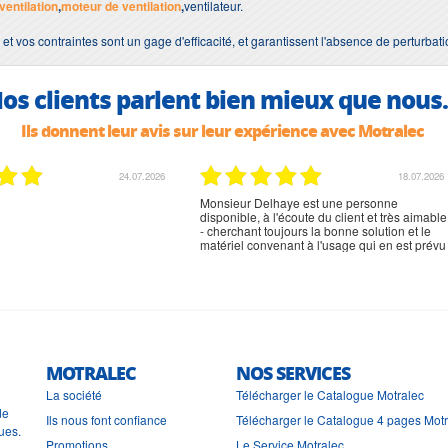
ventilation
,
moteur de ventilation
,
ventilateur.
 et vos contraintes sont un gage d'efficacité, et garantissent l'absence de perturbat
os clients parlent bien mieux que nous.
Ils donnent leur avis sur leur expérience avec Motralec
24.07.2026
18.07.2026
Monsieur Delhaye est une personne
disponible, à l'écoute du client et très aimable
- cherchant toujours la bonne solution et le
matériel convenant à l'usage qui en est prévu
MOTRALEC
NOS SERVICES
La société
Télécharger le Catalogue Motralec
de
Ils nous font confiance
Télécharger le Catalogue 4 pages Mot
ues.
Promotions
Le Service Motralec