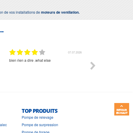
ion de vos installations de
moteurs de ventilation.
..
07.07.2026
bien rien a dire .what else
RAS
TOP PRODUITS
RETOUR
EN HAUT
Pompe de relevage
ralec
Pompe de surpression
Pompe de forage