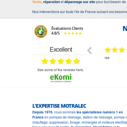
Vente
,
réparation
et
dépannage sur site
pour tout besoin de
Nos interventions sur toute l'Ile de France suivant vos besoins
N
Évaluations Clients
4.8
/
5
Excellent
29.03.2026
29.03.2026
étitifs,
bonjour commande pompe puit malgré un
ras
mmercial,***
appel en dehors des heures d ouverture votre
commercial a géré ma demande le devis reçu
immédiatement un fois le paiement effectue la
see some of the reviews here.
commande a été valider l envoi a été un peu
long mais dans l ensemble très satisfait
L'EXPERTISE MOTRALEC
Depuis 1976
, nous sommes
les spécialistes numéro 1 en
France
en pompes de relevage, station de relevage, pompe 
chauffage, suppression, forage, immergée et moteurs électriq
Nous assurons
la vente, la réparation, l'installation et le