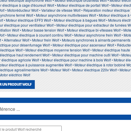
oteur électrique asynchrone Wolf • Moteur électrique brushless Wolf • Moteur élect
r électrique à cage d'écureuil Wolf • Moteur électrique de portail Wolf • Moteur élec
Wolf • Motoréducteur Wolf • Variateur de vitesse Wolf • Réparation moteur électriq
synchrone fermé Wolf • Moteur asynchrone multivitesses Wolf • Moteur électrique à v
f • Moteur électrique EFF3 Wolf • Moteur électrique à bagues Wolf • Moteurs électri
eur électrique pour ventilateur Wolf • Moteur électrique pour extracteur de fumées W
tilation Wolf • Moteur basse tension Wolf • Moteur électrique bi-vitesses Wolf • Mot
 Wolf • Moteur électrique à courant continu Wolf • Moteur asynchrone frein Wolf • M
f • Alternateur Wolf • Moteur frein Wolf • Moteurs synchrones à aimants permanent
ctrique pour désenfumage Wolf • Moteur électrique pour ascenseur Wolf • Réducteu
lectrique Wolf • Moteur électrique moyenne tension Wolf • Moteur électrique haute
 électrique haut rendement Wolf • Moteur électrique pour machine outil Wolf • Mote
électrique agricole Wolf • Moteur électrique pour machine à bois Wolf • Moteur élec
teur électrique à puissance augmentée Wolf • Moteur électrique à rotor bobiné Wol
ectrique agroalimentaire Wolf • Moteur Wolf • Moteur électrique 220v Wolf • Moteur é
Motor eléctrico Wolf
R UN PRODUIT WOLF