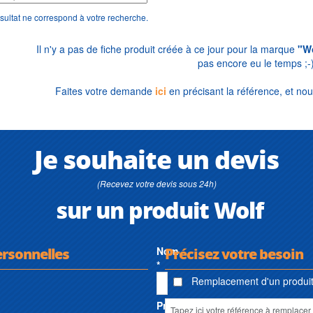
sultat ne correspond à votre recherche.
Il n'y a pas de fiche produit créée à ce jour pour la marque
"Wo
pas encore eu le temps ;-
Faites votre demande
ici
en précisant la référence, et nou
Je souhaite un devis
(Recevez votre devis sous 24h)
sur un produit Wolf
ersonnelles
Nom
Précisez votre besoin
*
Remplacement d'un produit 
Prénom