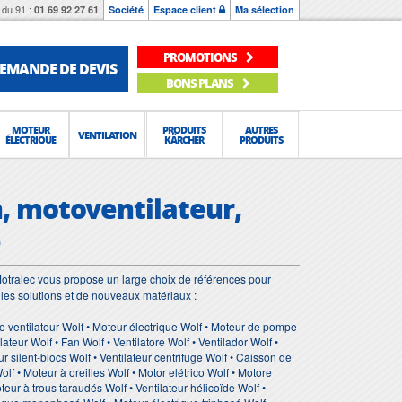
du 91 :
01 69 92 27 61
Société
Espace client
Ma sélection
PROMOTIONS
EMANDE DE DEVIS
BONS PLANS
MOTEUR
PRODUITS
AUTRES
VENTILATION
ÉLECTRIQUE
KÄRCHER
PRODUITS
n, motoventilateur,
e
otralec vous propose un large choix de références pour
les solutions et de nouveaux matériaux :
 de ventilateur Wolf • Moteur électrique Wolf • Moteur de pompe
teur Wolf • Fan Wolf • Ventilatore Wolf • Ventilador Wolf •
r silent-blocs Wolf • Ventilateur centrifuge Wolf • Caisson de
olf • Moteur à oreilles Wolf • Motor elétrico Wolf • Motore
oteur à trous taraudés Wolf • Ventilateur hélicoïde Wolf •