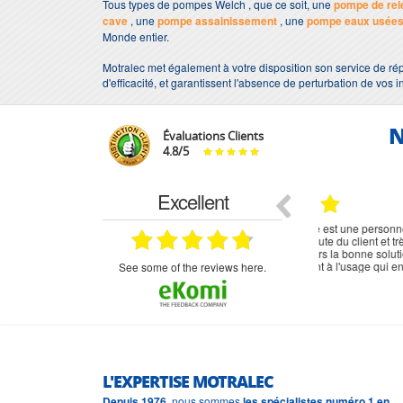
Tous types de pompes Welch , que ce soit, une
pompe de rel
cave
, une
pompe assainissement
, une
pompe eaux usée
Monde entier.
Motralec met également à votre disposition son service de rép
d'efficacité, et garantissent l'absence de perturbation de vos i
N
Évaluations Clients
4.8
/
5
Excellent
18.07.2026
07.07.2026
ne
bien rien a dire .what else
RAS
très aimable
on et le
n est prévu
see some of the reviews here.
L'EXPERTISE MOTRALEC
Depuis 1976
, nous sommes
les spécialistes numéro 1 en