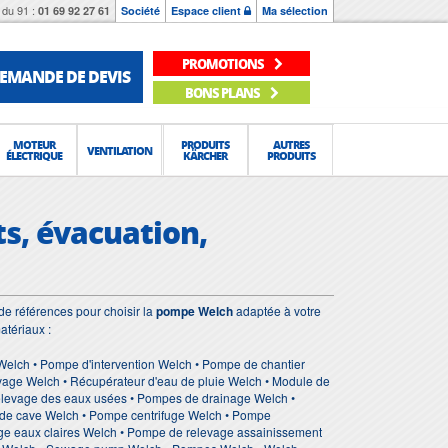
du 91 :
01 69 92 27 61
Société
Espace client
Ma sélection
PROMOTIONS
EMANDE DE DEVIS
BONS PLANS
MOTEUR
PRODUITS
AUTRES
VENTILATION
ÉLECTRIQUE
KÄRCHER
PRODUITS
s, évacuation,
e références pour choisir la
pompe Welch
adaptée à votre
atériaux :
elch • Pompe d'intervention Welch • Pompe de chantier
age Welch • Récupérateur d'eau de pluie Welch • Module de
relevage des eaux usées • Pompes de drainage Welch •
ide cave Welch • Pompe centrifuge Welch • Pompe
e eaux claires Welch • Pompe de relevage assainissement