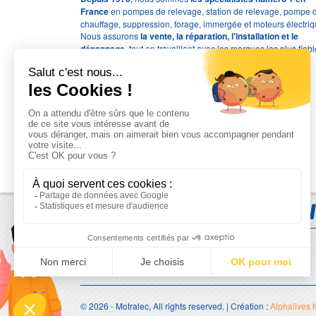
France
en pompes de relevage, station de relevage, pompe 
chauffage, suppression, forage, immergée et moteurs électriq
Nous assurons
la vente, la réparation, l'installation et le
dépannage
, tout en travaillant avec les marques les plus fiab
du marché.
Moyens de paiement
© 2026 - Motralec, All rights reserved. | Création :
Alphalives 