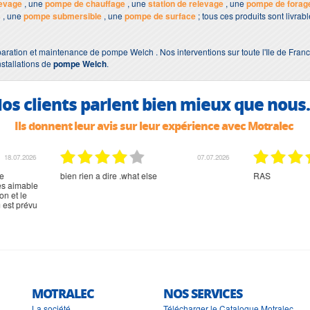
evage
, une
pompe de chauffage
, une
station de relevage
, une
pompe de forag
s
, une
pompe submersible
, une
pompe de surface
; tous ces produits sont livra
aration et maintenance de pompe Welch . Nos interventions sur toute l'Ile de Franc
nstallations de
pompe Welch
.
os clients parlent bien mieux que nous.
Ils donnent leur avis sur leur expérience avec Motralec
02.07.2026
02.07.2026
rien à signaler, très content
MOTRALEC
NOS SERVICES
La société
Télécharger le Catalogue Motralec