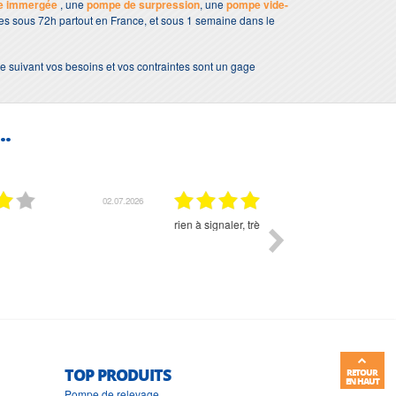
e immergée
, une
pompe de surpression
, une
pompe vide-
bles sous 72h partout en France, et sous 1 semaine dans le
e suivant vos besoins et vos contraintes sont un gage
..
01.07.2026
Commande et délais parfait
Très bon suivi et très bon
TOP PRODUITS
RETOUR
EN HAUT
Pompe de relevage