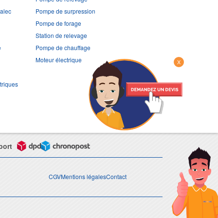
ralec
Pompe de surpression
Pompe de forage
Station de relevage
e
Pompe de chauffage
Moteur électrique
X
triques
port
CGV
Mentions légales
Contact