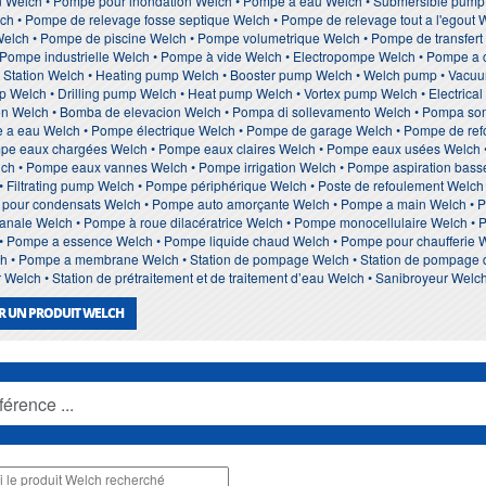
n Welch • Pompe pour inondation Welch • Pompe à eau Welch • Submersible pum
 • Pompe de relevage fosse septique Welch • Pompe de relevage tout a l'egout W
Welch • Pompe de piscine Welch • Pompe volumetrique Welch • Pompe de transfert
Pompe industrielle Welch • Pompe à vide Welch • Electropompe Welch • Pompe a 
ift Station Welch • Heating pump Welch • Booster pump Welch • Welch pump • Vac
p Welch • Drilling pump Welch • Heat pump Welch • Vortex pump Welch • Electri
tion Welch • Bomba de elevacion Welch • Pompa di sollevamento Welch • Pompa
 a eau Welch • Pompe électrique Welch • Pompe de garage Welch • Pompe de re
pe eaux chargées Welch • Pompe eaux claires Welch • Pompe eaux usées Welch •
ch • Pompe eaux vannes Welch • Pompe irrigation Welch • Pompe aspiration basse
• Filtrating pump Welch • Pompe périphérique Welch • Poste de refoulement Welc
pour condensats Welch • Pompe auto amorçante Welch • Pompe a main Welch • P
nale Welch • Pompe à roue dilacératrice Welch • Pompe monocellulaire Welch • P
• Pompe a essence Welch • Pompe liquide chaud Welch • Pompe pour chaufferie W
• Pompe a membrane Welch • Station de pompage Welch • Station de pompage d’ea
Welch • Station de prétraitement et de traitement d’eau Welch • Sanibroyeur Welc
R UN PRODUIT WELCH