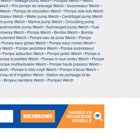
p Welch • Sewage pump Welch • Pompes Welch • Welch
elch • Prix pompe de relevage Welch • Surpresseur Welch •
 Welch • Pompe de circulation Welch • Pompe vide-futs Welch
chaleur Welch • Water pump Welch • Centrifugal pump Welch
uum pump Welch • Marine pump Welch • Circulating pump
cal submersible pump Welch • Submerged pump Welch • Fuel
 sommersa Welch • Pompa Welch • Bomba Welch • Bomba
foulement Welch • Pompe eau de pluie Welch • Pompe
 Pompe eaux grises Welch • Pompe eaux noires Welch •
 Welch • Pompe serpillière Welch • Pompe surpresseur
h • Pompe adduction Welch • Pompe jardin Welch • Pompe a
ompe à palettes Welch • Pompe à roue vortex Welch • Pompe
ompe multicellulaire Welch • Pompe haute pression Welch •
elch • Pompe à rotor noyé Welch • Pompe à boue Welch •
u et d’irrigation Welch • Station de pompage et de
h • Broyeur sanitaire Welch • Pumpen Welch
PASSER EN
RECHERCHER
RECHERCHE
VISUELLE