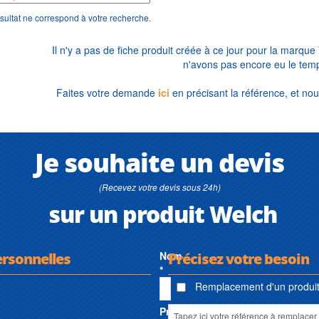
sultat ne correspond à votre recherche.
Il n'y a pas de fiche produit créée à ce jour pour la marque
n'avons pas encore eu le temp
Faites votre demande
ici
en précisant la référence, et nou
Je souhaite un devis
(Recevez votre devis sous 24h)
sur un produit Welch
ersonnelles
Nom
Précisez votre besoin
*
Remplacement d'un produit 
Prénom