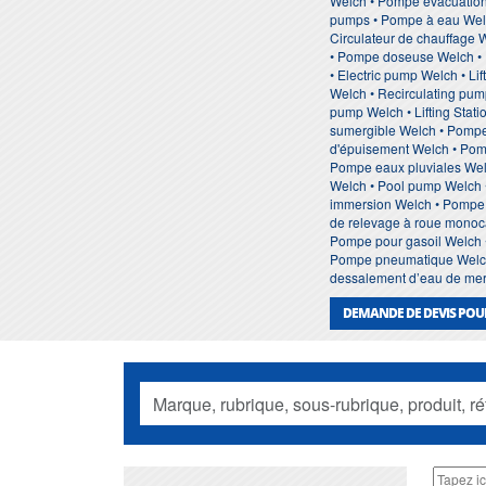
Welch • Pompe evacuatio
pumps • Pompe à eau Welch
Circulateur de chauffage 
• Pompe doseuse Welch • 
• Electric pump Welch • L
Welch • Recirculating pum
pump Welch • Lifting Sta
sumergible Welch • Pompe
d'épuisement Welch • Pom
Pompe eaux pluviales Wel
Welch • Pool pump Welch 
immersion Welch • Pompe 
de relevage à roue monoca
Pompe pour gasoil Welch 
Pompe pneumatique Welch 
dessalement d’eau de mer 
DEMANDE DE DEVIS POU