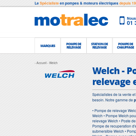
Le
Spécialiste
en pompes & moteurs électriques
depuis 1
Nous 
01 
POMPE DE
STATION DE
POMPE DE
MARQUES
RELEVAGE
RELEVAGE
CHAUFFAGE
Accueil
Welch
Welch - P
relevage 
Spécialistes de la vente 
besoin. Notre gamme de
p
• Pompe de relevage Welc
Welch • Pompe Welch pour
relevage Welch • Poste de
Pompe de recuperation d'
submersible Welch • Pomp