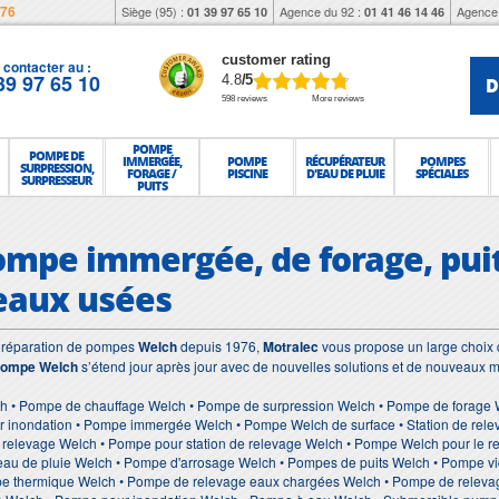
976
Siège (95) :
Agence du 92 :
Agence 
01 39 97 65 10
01 41 46 14 46
customer rating
contacter au :
39 97 65 10
D
4.8
/5
598 reviews
More reviews
POMPE
POMPE DE
IMMERGÉE,
POMPE
RÉCUPÉRATEUR
POMPES
SURPRESSION,
FORAGE /
PISCINE
D'EAU DE PLUIE
SPÉCIALES
SURPRESSEUR
PUITS
ompe immergée, de forage, puit
eaux usées
et réparation de pompes
Welch
depuis 1976,
Motralec
vous propose un large choix d
ompe Welch
s’étend jour après jour avec de nouvelles solutions et de nouveaux m
h • Pompe de chauffage Welch • Pompe de surpression Welch • Pompe de forage W
 inondation • Pompe immergée Welch • Pompe Welch de surface • Station de relev
 relevage Welch • Pompe pour station de relevage Welch • Pompe Welch pour le 
eau de pluie Welch • Pompe d'arrosage Welch • Pompes de puits Welch • Pompe v
e thermique Welch • Pompe de relevage eaux chargées Welch • Pompe de relevag