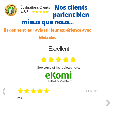
Nos clients
Évaluations Clients
4.8
/
5
parlent bien
mieux que nous...
Ils donnent leur avis sur leur expérience avec
Motralec
Excellent
see some of the reviews here.
03.2026
24.07.2026
n
ras
Monsie
 géré
l'écout
le
bonne 
i a été
est pr