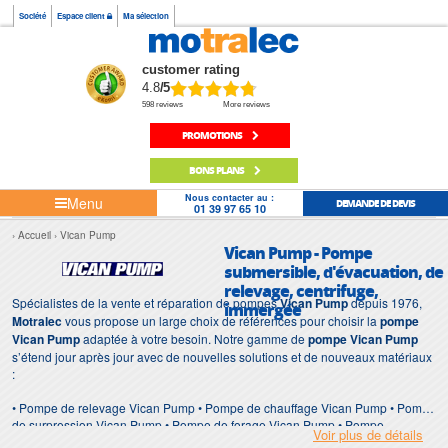
Société
Espace client
Ma sélection
customer rating
4.8
/5
598 reviews
More reviews
PROMOTIONS
BONS PLANS
Nous contacter au :
Menu
DEMANDE DE DEVIS
01 39 97 65 10
Accueil
Vican Pump
Vican Pump - Pompe
submersible, d'évacuation, de
relevage, centrifuge,
Spécialistes de la vente et réparation de pompes
Vican Pump
depuis 1976,
immergée
Motralec
vous propose un large choix de références pour choisir la
pompe
Vican Pump
adaptée à votre besoin. Notre gamme de
pompe Vican Pump
s’étend jour après jour avec de nouvelles solutions et de nouveaux matériaux
:
• Pompe de relevage Vican Pump • Pompe de chauffage Vican Pump • Pompe
de surpression Vican Pump • Pompe de forage Vican Pump • Pompe
Voir plus de détails
d'intervention Vican Pump • Pompe de chantier Vican Pump • Pompe Vican