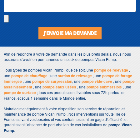
J'ENVOIE MA DEMANDE
Afin de répondre à votre de demande dans les plus brefs délais, nous nous
assurons d'avoir en permanence un stock de pompes Vican Pump.
Tous types de pompes Vican Pump , que ce soit, une
pompe de relevage
,
une
pompe de chauffage
, une
station de relevage
, une
pompe de forage
immergée
, une
pompe de surpression
, une
pompe vide-cave
, une
pompe
assainissement
, une
pompe eaux usées
, une
pompe submersible
, une
pompe de surface
; tous ces produits sont livrables sous 72h partout en
France, et sous 1 semaine dans le Monde entier.
Motralec met également à votre disposition son service de réparation et
maintenance de pompe Vican Pump . Nos interventions sur toute l'Ile de
France suivant vos besoins et vos contraintes sont un gage d'efficacité, et
garantissent l'absence de perturbation de vos installations de
pompe Vican
Pump
.