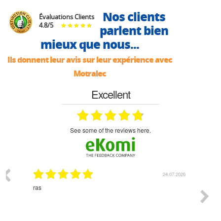
Nos clients
Évaluations Clients
4.8
/
5
parlent bien
mieux que nous...
Ils donnent leur avis sur leur expérience avec
Motralec
Excellent
see some of the reviews here.
03.2026
24.07.2026
n
ras
Monsie
 géré
l'écout
le
bonne 
i a été
est pr