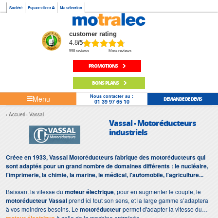
Société
Espace client
Ma sélection
customer rating
4.8
/5
598 reviews
More reviews
PROMOTIONS
BONS PLANS
Nous contacter au :
Menu
DEMANDE DE DEVIS
01 39 97 65 10
Accueil
Vassal
Vassal - Motoréducteurs
industriels
Créee en 1933, Vassal Motoréducteurs fabrique des motoréducteurs qui
sont adaptés pour un grand nombre de domaines différents : le nucléaire,
l'imprimerie, la chimie, la marine, le médical, l'automobile, l'agriculture...
Baissant la vitesse du
moteur électrique
, pour en augmenter le couple, le
motoréducteur Vassal
prend ici tout son sens, et la large gamme s’adaptera
à vos moindres besoins. Le
motoréducteur
permet d'adapter la vitesse du
à celle de la machine entraînée.