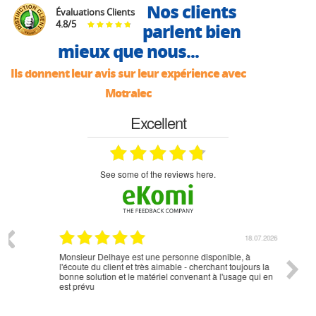
Nos clients
Évaluations Clients
4.8
/
5
parlent bien
mieux que nous...
Ils donnent leur avis sur leur expérience avec
Motralec
Excellent
see some of the reviews here.
07.2026
18.07.2026
Monsieur Delhaye est une personne disponible, à
bien ri
l'écoute du client et très aimable - cherchant toujours la
bonne solution et le matériel convenant à l'usage qui en
est prévu