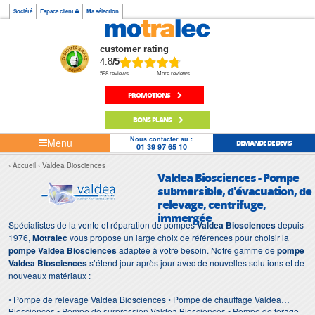
Société
Espace client
Ma sélection
customer rating
4.8
/5
598 reviews
More reviews
PROMOTIONS
BONS PLANS
Nous contacter au :
Menu
DEMANDE DE DEVIS
01 39 97 65 10
Accueil
Valdea Biosciences
Valdea Biosciences - Pompe
submersible, d'évacuation, de
relevage, centrifuge,
immergée
Spécialistes de la vente et réparation de pompes
Valdea Biosciences
depuis
1976,
Motralec
vous propose un large choix de références pour choisir la
pompe Valdea Biosciences
adaptée à votre besoin. Notre gamme de
pompe
Valdea Biosciences
s’étend jour après jour avec de nouvelles solutions et de
nouveaux matériaux :
• Pompe de relevage Valdea Biosciences • Pompe de chauffage Valdea
Biosciences • Pompe de surpression Valdea Biosciences • Pompe de forage