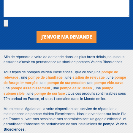
J'ENVOIE MA DEMANDE
Afin de répondre à votre de demande dans les plus brefs délais, nous nous
assurons d'avoir en permanence un stock de pompes Valdea Biosciences.
Tous types de pompes Valdea Biosciences , que ce soit, une
pompe de
relevage
, une
pompe de chauffage
, une
station de relevage
, une
pompe
de forage immergée
, une
pompe de surpression
, une
pompe vide-cave
,
une
pompe assainissement
, une
pompe eaux usées
, une
pompe
submersible
, une
pompe de surface
; tous ces produits sont livrables sous
72h partout en France, et sous 1 semaine dans le Monde entier.
Motralec met également à votre disposition son service de réparation et
maintenance de pompe Valdea Biosciences . Nos interventions sur toute l'Ile
de France suivant vos besoins et vos contraintes sont un gage d'efficacité, et
garantissent l'absence de perturbation de vos installations de
pompe Valdea
Biosciences
.