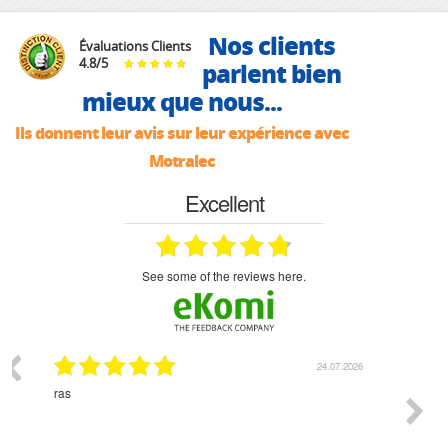
Nos clients
Évaluations Clients
4.8
/
5
parlent bien
mieux que nous...
Ils donnent leur avis sur leur expérience avec
Motralec
Excellent
see some of the reviews here.
07.2026
18.07.2026
Monsieur Delhaye est une personne disponible, à
bien ri
l'écoute du client et très aimable - cherchant toujours la
bonne solution et le matériel convenant à l'usage qui en
est prévu