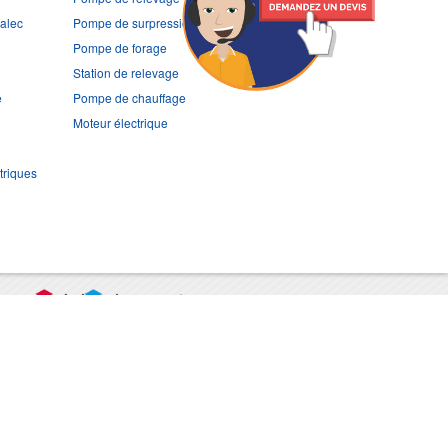
ralec
Pompe de surpression
Pompe de forage
Station de relevage
e
Pompe de chauffage
Moteur électrique
triques
port
CGV
Mentions légales
Contact