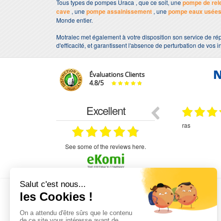
Tous types de pompes Uraca , que ce soit, une
pompe de rel
cave
, une
pompe assainissement
, une
pompe eaux usée
Monde entier.
Motralec met également à votre disposition son service de rép
d'efficacité, et garantissent l'absence de perturbation de vos i
N
Évaluations Clients
4.8
/
5
Excellent
29.03.2026
29.03.2026
étitifs,
bonjour commande pompe puit malgré un
ras
mmercial,***
appel en dehors des heures d ouverture votre
commercial a géré ma demande le devis reçu
immédiatement un fois le paiement effectue la
see some of the reviews here.
commande a été valider l envoi a été un peu
long mais dans l ensemble très satisfait
L'EXPERTISE MOTRALEC
Depuis 1976
, nous sommes
les spécialistes numéro 1 en