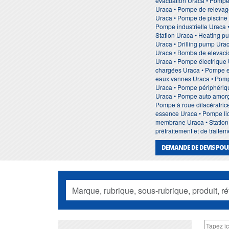
evacuation Uraca • Pompe
Uraca • Pompe de relevage
Uraca • Pompe de piscine 
Pompe industrielle Uraca 
Station Uraca • Heating 
Uraca • Drilling pump Ura
Uraca • Bomba de elevaci
Uraca • Pompe électrique
chargées Uraca • Pompe e
eaux vannes Uraca • Pompe
Uraca • Pompe périphériq
Uraca • Pompe auto amorç
Pompe à roue dilacératric
essence Uraca • Pompe li
membrane Uraca • Station 
prétraitement et de trait
DEMANDE DE DEVIS POU