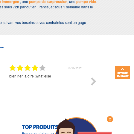
e immergée
, une
pompe de surpression
, une
pompe vide-
bles sous 72h partout en France, et sous 1 semaine dans le
e suivant vos besoins et vos contraintes sont un gage
..
07.07.2026
RETOUR
bien rien a dire .what else
RAS
EN HAUT
X
TOP PRODUITS
Pompe de relevage