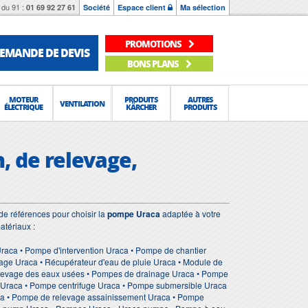
du 91 :
01 69 92 27 61
Société
Espace client
Ma sélection
PROMOTIONS
EMANDE DE DEVIS
BONS PLANS
MOTEUR
PRODUITS
AUTRES
VENTILATION
ÉLECTRIQUE
KÄRCHER
PRODUITS
, de relevage,
e références pour choisir la
pompe Uraca
adaptée à votre
atériaux :
aca • Pompe d'intervention Uraca • Pompe de chantier
age Uraca • Récupérateur d'eau de pluie Uraca • Module de
relevage des eaux usées • Pompes de drainage Uraca • Pompe
e Uraca • Pompe centrifuge Uraca • Pompe submersible Uraca
ca • Pompe de relevage assainissement Uraca • Pompe