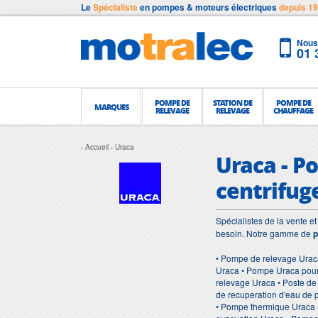
Le
Spécialiste
en pompes & moteurs électriques
depuis 1
Nous 
01 
POMPE DE
STATION DE
POMPE DE
MARQUES
RELEVAGE
RELEVAGE
CHAUFFAGE
Accueil
Uraca
Uraca - P
centrifug
Spécialistes de la vente 
besoin. Notre gamme de
p
• Pompe de relevage Urac
Uraca • Pompe Uraca pour
relevage Uraca • Poste d
de recuperation d'eau de
• Pompe thermique Uraca 