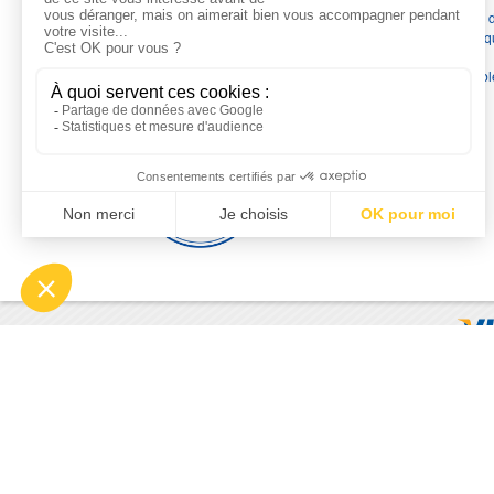
France
en pompes de relevage, station de relevage, pompe 
chauffage, suppression, forage, immergée et moteurs électriq
Nous assurons
la vente, la réparation, l'installation et le
dépannage
, tout en travaillant avec les marques les plus fiab
du marché.
Moyens de paiement
© 2026 - Motralec, All rights reserved. | Création :
Alphalives 