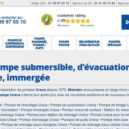
976
Siège (95) :
Agence du 92 :
Agence 
01 39 97 65 10
01 41 46 14 46
customer rating
contacter au :
39 97 65 10
D
4.8
/5
598 reviews
More reviews
POMPE
POMPE DE
IMMERGÉE,
POMPE
RÉCUPÉRATEUR
POMPES
SURPRESSION,
FORAGE /
PISCINE
D'EAU DE PLUIE
SPÉCIALES
SURPRESSEUR
PUITS
ompe submersible, d'évacuation
e, immergée
et réparation de pompes
Uraca
depuis 1976,
Motralec
vous propose un large choix d
ompe Uraca
s’étend jour après jour avec de nouvelles solutions et de nouveaux m
a • Pompe de chauffage Uraca • Pompe de surpression Uraca • Pompe de forage Ur
 inondation • Pompe immergée Uraca • Pompe Uraca de surface • Station de relev
e relevage Uraca • Pompe pour station de relevage Uraca • Pompe Uraca pour le 
 pluie Uraca • Pompe d'arrosage Uraca • Pompes de puits Uraca • Pompe vide cav
• Pompe de relevage eaux chargées Uraca • Pompe de relevage eaux claires Ura