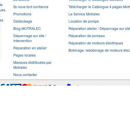
de
Ils nous font confiance
Télécharger le Catalogue 4 pages Mot
ues.
Promotions
Le Service Motralec
les
Déstockage
Location de pompe
Blog MOTRALEC
Réparation atelier / Dépannage sur sit
Dépannage sur site /
Réparation de pompes
Intervention
Réparation de moteurs électriques
Réparation en atelier
Bobinage, rebobinage de moteurs élec
Pages locales
Marques distribuées par
Motralec
Nous contacter
Moyens de trans
Multimédia