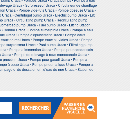
e pump Uraca • Pompes Uraca • Uraca pumps • Pompe à eau
elevage Uraca • Surpresseur Uraca • Circulateur de chauffage
tion Uraca • Pompe vide-futs Uraca • Pompe doseuse Uraca •
raca • Centrifugal pump Uraca • Electric pump Uraca • Lift
 Uraca • Circulating pump Uraca • Recirculating pump
Submerged pump Uraca • Fuel pump Uraca • Lifting Station
a • Bomba Uraca • Bomba sumergible Uraca • Pompe a eau
luie Uraca • Pompe d'épuisement Uraca • Pompe eaux
 eaux noires Uraca • Pompe eaux pluviales Uraca • Pompe
mpe surpresseur Uraca • Pool pump Uraca • Filtrating pump
Uraca • Pompe a immersion Uraca • Pompe pour condensats
x Uraca • Pompe de relevage à roue monocanale Uraca •
te pression Uraca • Pompe pour gasoil Uraca • Pompe a
 Pompe à boue Uraca • Pompe pneumatique Uraca • Pompe a
pompage et de dessalement d’eau de mer Uraca • Station de
PASSER EN
RECHERCHER
RECHERCHE
VISUELLE