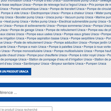
 pour inondation Uraca • Pompe à eau Uraca • Submersible pump Uraca • Sewag
 fosse septique Uraca • Pompe de relevage tout a l'egout Uraca • Prix pompe de r
Uraca • Pompe volumetrique Uraca • Pompe de transfert Uraca • Pompe de circula
• Pompe à vide Uraca • Electropompe Uraca • Pompe a chaleur Uraca • Water pump U
pump Uraca • Booster pump Uraca • Uraca pump • Vacuum pump Uraca • Marine pump
ca • Heat pump Uraca • Vortex pump Uraca • Electrical submersible pump Uraca • 
on Uraca • Pompa di sollevamento Uraca • Pompa sommersa Uraca • Pompa Urac
 Uraca • Pompe de garage Uraca • Pompe de refoulement Uraca • Pompe eau de p
aux claires Uraca • Pompe eaux usées Uraca • Pompe eaux grises Uraca • Pompe
 irrigation Uraca • Pompe aspiration basse Uraca • Pompe serpillière Uraca • Po
ue Uraca • Poste de refoulement Uraca • Pompe adduction Uraca • Pompe jardin 
ante Uraca • Pompe a main Uraca • Pompe à palettes Uraca • Pompe à roue vorte
e Uraca • Pompe monocellulaire Uraca • Pompe multicellulaire Uraca • Pompe hau
quide chaud Uraca • Pompe pour chaufferie Uraca • Pompe à rotor noyé Uraca •
de pompage Uraca • Station de pompage d’eau et d’irrigation Uraca • Station de 
ement d’eau Uraca • Sanibroyeur Uraca • Broyeur sanitaire Uraca • Pumpen Uraca
R UN PRODUIT URACA