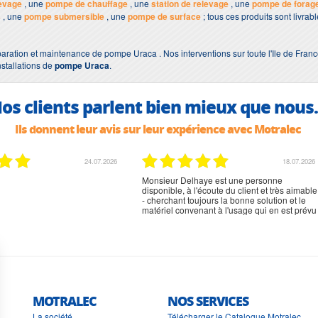
evage
, une
pompe de chauffage
, une
station de relevage
, une
pompe de forag
s
, une
pompe submersible
, une
pompe de surface
; tous ces produits sont livra
aration et maintenance de pompe Uraca . Nos interventions sur toute l'Ile de Franc
nstallations de
pompe Uraca
.
os clients parlent bien mieux que nous.
Ils donnent leur avis sur leur expérience avec Motralec
24.07.2026
18.07.2026
Monsieur Delhaye est une personne
disponible, à l'écoute du client et très aimable
- cherchant toujours la bonne solution et le
matériel convenant à l'usage qui en est prévu
MOTRALEC
NOS SERVICES
La société
Télécharger le Catalogue Motralec