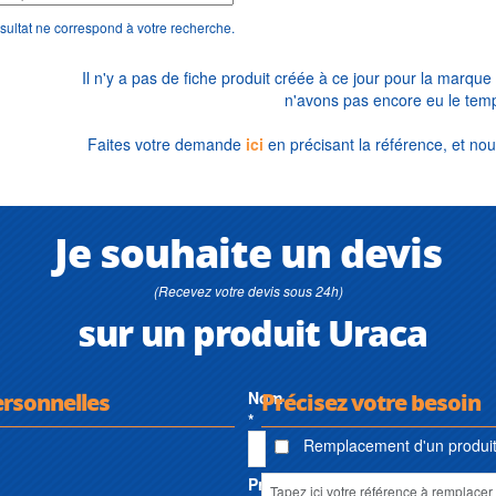
sultat ne correspond à votre recherche.
Il n'y a pas de fiche produit créée à ce jour pour la marque
n'avons pas encore eu le temp
Faites votre demande
ici
en précisant la référence, et nou
Je souhaite un devis
(Recevez votre devis sous 24h)
sur un produit Uraca
ersonnelles
Nom
Précisez votre besoin
*
Remplacement d'un produit 
Prénom