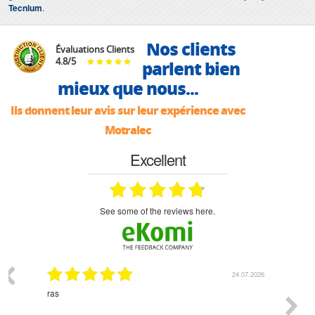
Tecnium
.
Nos clients
Évaluations Clients
4.8
/
5
parlent bien
mieux que nous...
Ils donnent leur avis sur leur expérience avec
Motralec
Excellent
see some of the reviews here.
03.2026
24.07.2026
n
ras
Monsie
 géré
l'écout
le
bonne 