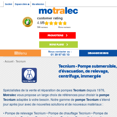
Société
Espace client
Ma sélection
customer rating
4.8
/5
598 reviews
More reviews
PROMOTIONS
BONS PLANS
Nous contacter au :
Menu
DEMANDE DE DEVIS
01 39 97 65 10
Accueil
Tecnium
Tecnium - Pompe submersible,
d'évacuation, de relevage,
centrifuge, immergée
Spécialistes de la vente et réparation de pompes
Tecnium
depuis 1976,
Motralec
vous propose un large choix de références pour choisir la
pompe
Tecnium
adaptée à votre besoin. Notre gamme de
pompe Tecnium
s’étend
jour après jour avec de nouvelles solutions et de nouveaux matériaux :
• Pompe de relevage Tecnium • Pompe de chauffage Tecnium • Pompe de