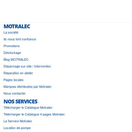
i a été
est pr
MOTRALEC
La société
Ils nous font confiance
Promotions
Déstockage
Blog MOTRALEC
Dépannage sur site / Intervention
Réparation en atelier
Pages locales
Marques distribuées par Motralec
Nous contacter
NOS SERVICES
Télécharger le Catalogue Motralec
Télécharger le Catalogue 4 pages Motralec
Le Service Motralec
Location de pompe