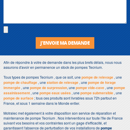
J'ENVOIE MA DEMANDE
Afin de répondre à votre de demande dans les plus brefs délais, nous nous
assurons d'avoir en permanence un stock de pompes Tecnium.
Tous types de pompes Tecnium , que ce soit, une
pompe de relevage
, une
pompe de chauffage
, une
station de relevage
, une
pompe de forage
immergée
, une
pompe de surpression
, une
pompe vide-cave
, une
pompe
assainissement
, une
pompe eaux usées
, une
pompe submersible
, une
pompe de surface
; tous ces produits sont livrables sous 72h partout en
France, et sous 1 semaine dans le Monde entier.
Motralec met également à votre disposition son service de réparation et
maintenance de pompe Tecnium . Nos interventions sur toute l'Ile de France
suivant vos besoins et vos contraintes sont un gage d'efficacité, et
garantissent l'absence de perturbation de vos installations de
pompe