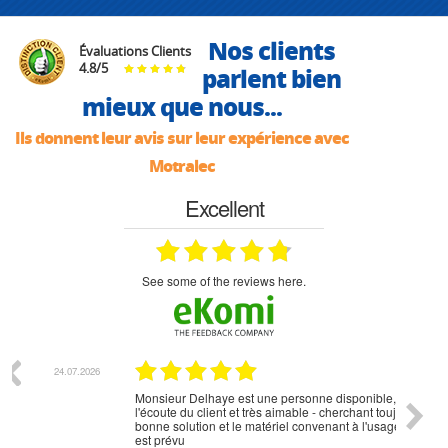
Nos clients
Évaluations Clients
4.8
/
5
parlent bien
mieux que nous...
Ils donnent leur avis sur leur expérience avec
Motralec
Excellent
see some of the reviews here.
07.2026
18.07.2026
Monsieur Delhaye est une personne disponible, à
bien ri
l'écoute du client et très aimable - cherchant toujours la
bonne solution et le matériel convenant à l'usage qui en
est prévu