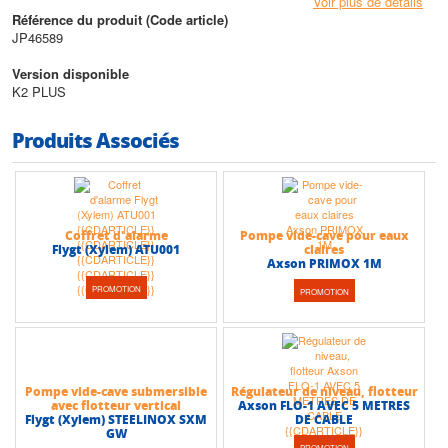
• Capacité utilisable : 0,9 litre
Voir plus de détails
• Poids : 3,1 kg
Référence du produit (Code article)
• Tension : Mono
JP46589
Caractéristiques techniques
Version disponible
• Passage libre : 7 mm
K2 PLUS
• Diamètre de refoulement : DN 32,5
• Hauteur max (HMT) : 4,5 m
Produits Associés
• Débit max : 0,5 m3/h
Coffret d'alarme
Pompe vide-cave pour eaux
Flygt (Xylem) ATU001
claires
Axson PRIMOX 1M
PROMOTION
PROMOTION
Pompe vide-cave submersible
Régulateur de niveau, flotteur
avec flotteur vertical
Axson FLO-1 AVEC 5 METRES
Flygt (Xylem) STEELINOX SXM
DE CABLE
GW
PROMOTION