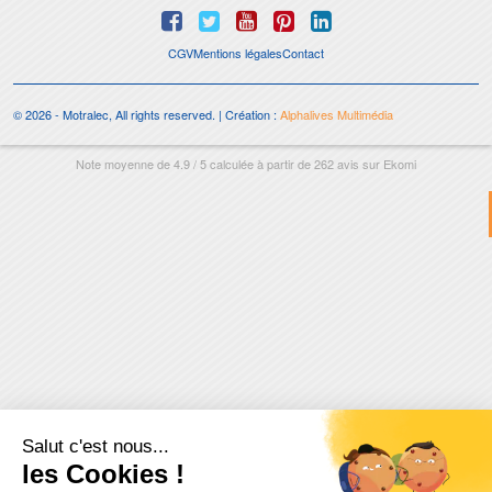
CGV
Mentions légales
Contact
© 2026 - Motralec, All rights reserved. | Création :
Alphalives Multimédia
Note moyenne de
4.9
/
5
calculée à partir de
262
avis sur
Ekomi