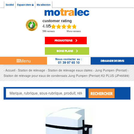
Société
Espace client
Ma sélection
customer rating
4.8
/5
598 reviews
More reviews
PROMOTIONS
BONS PLANS
Nous contacter au :
Menu
DEMANDE DE DEVIS
01 39 97 65 10
Accueil
Station de relevage
Station de relevage eaux claires
Jung Pumpen (Pentair)
Station de relevage pour eaux de condensats Jung Pumpen (Pentair) K2 PLUS (JP46589)
RECHERCHER