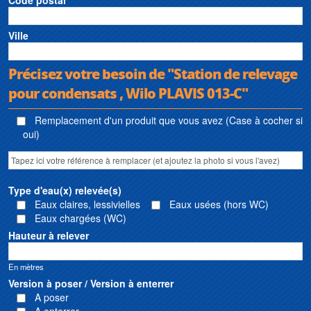
Ville
Précisez votre besoin de "Station de relevage
pour condensats , Wilo PLAVIS 013-C"
Remplacement d'un produit que vous avez (Case à cocher si
oui)
Type d'eau(x) relevée(s)
Eaux claires, lessivielles
Eaux usées (hors WC)
Eaux chargées (WC)
Hauteur à relever
En mètres
Version à poser / Version à enterrer
A poser
A enterrer