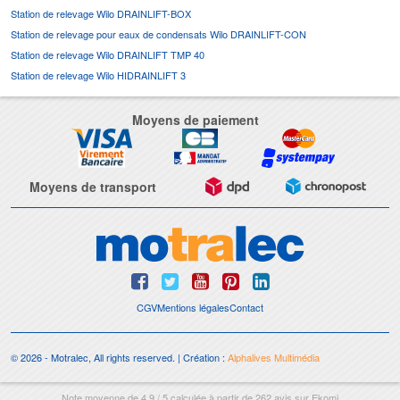
Station de relevage Wilo DRAINLIFT-BOX
Station de relevage pour eaux de condensats Wilo DRAINLIFT-CON
Station de relevage Wilo DRAINLIFT TMP 40
Station de relevage Wilo HIDRAINLIFT 3
Moyens de paiement
Moyens de transport
CGV
Mentions légales
Contact
© 2026 - Motralec, All rights reserved. | Création :
Alphalives Multimédia
Note moyenne de
4.9
/
5
calculée à partir de
262
avis sur
Ekomi