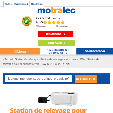
Société
Espace client
Ma sélection
customer rating
4.8
/5
598 reviews
More reviews
PROMOTIONS
BONS PLANS
Nous contacter au :
Menu
DEMANDE DE DEVIS
01 39 97 65 10
Accueil
Station de relevage
Station de relevage eaux claires
Wilo
Station de
relevage pour condensats Wilo PLAVIS 013-C (2544142)
RECHERCHER
Station de relevage pour