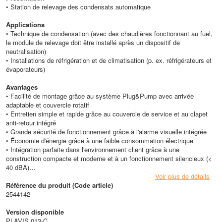
• Station de relevage des condensats automatique
Applications
• Technique de condensation (avec des chaudières fonctionnant au fuel,
le module de relevage doit être installé après un dispositif de
neutralisation)
• Installations de réfrigération et de climatisation (p. ex. réfrigérateurs et
évaporateurs)
Avantages
• Facilité de montage grâce au système Plug&Pump avec arrivée
adaptable et couvercle rotatif
• Entretien simple et rapide grâce au couvercle de service et au clapet
anti-retour intégré
• Grande sécurité de fonctionnement grâce à l'alarme visuelle intégrée
• Économie d'énergie grâce à une faible consommation électrique
• Intégration parfaite dans l'environnement client grâce à une
construction compacte et moderne et à un fonctionnement silencieux (<
40 dBA)
Voir plus de détails
Conception
Référence du produit (Code article)
• Réservoir : ABS
2544142
• Couvercle de la cuve : ABS
• Clapet anti-retour : ABS
Version disponible
• Module de pompe : PP et ABS
PLAVIS 013-C