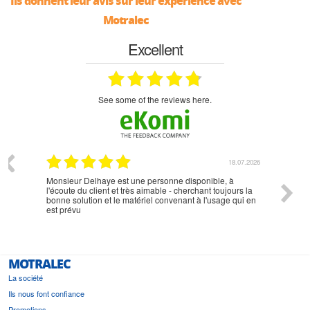
Ils donnent leur avis sur leur expérience avec
Motralec
Excellent
see some of the reviews here.
07.2026
18.07.2026
Monsieur Delhaye est une personne disponible, à
bien ri
l'écoute du client et très aimable - cherchant toujours la
bonne solution et le matériel convenant à l'usage qui en
est prévu
MOTRALEC
La société
Ils nous font confiance
Promotions