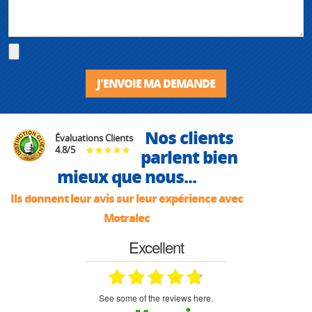
J'ENVOIE MA DEMANDE
Nos clients
Évaluations Clients
4.8
/
5
parlent bien
mieux que nous...
Ils donnent leur avis sur leur expérience avec
Motralec
Excellent
see some of the reviews here.