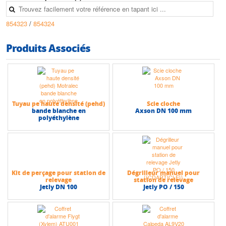
• Débit max : 25,5 m3/h
854323
/
854324
Produits Associés
Tuyau pe haute densité (pehd)
Scie cloche
bande blanche en
Axson DN 100 mm
polyéthylène
Kit de perçage pour station de
Dégrilleur manuel pour
relevage
station de relevage
Jetly DN 100
Jetly PO / 150