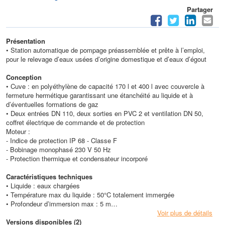
Partager
Présentation
• Station automatique de pompage préassemblée et prête à l’emploi,
pour le relevage d’eaux usées d’origine domestique et d’eaux d’égout
Conception
• Cuve : en polyéthylène de capacité 170 l et 400 l avec couvercle à
fermeture hermétique garantissant une étanchéité au liquide et à
d’éventuelles formations de gaz
• Deux entrées DN 110, deux sorties en PVC 2 et ventilation DN 50,
coffret électrique de commande et de protection
Moteur :
- Indice de protection IP 68 - Classe F
- Bobinage monophasé 230 V 50 Hz
- Protection thermique et condensateur incorporé
Caractéristiques techniques
• Liquide : eaux chargées
• Température max du liquide : 50°C totalement immergée
• Profondeur d’immersion max : 5 m
• Granulométrie max : 35 mm (0,6 kw) - 50 mm (1,1 kw)
Voir plus de détails
• Hauteur max (HMT) : 12,8 m
Versions disponibles (2)