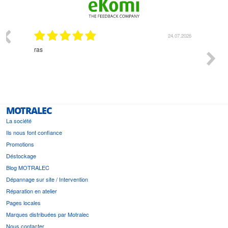
24.07.2026
18.07.2026
Monsieur Delhaye est une personne disponible, à
bi
l'écoute du client et très aimable - cherchant toujours la
bonne solution et le matériel convenant à l'usage qui en
est prévu
MOTRALEC
La société
Ils nous font confiance
Promotions
Déstockage
Blog MOTRALEC
Dépannage sur site / Intervention
Réparation en atelier
Pages locales
Marques distribuées par Motralec
Nous contacter