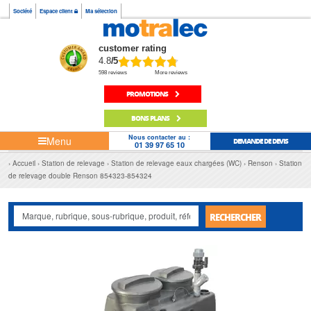
Société
Espace client
Ma sélection
customer rating
4.8
/5
598 reviews
More reviews
PROMOTIONS
BONS PLANS
Nous contacter au :
Menu
DEMANDE DE DEVIS
01 39 97 65 10
Accueil
Station de relevage
Station de relevage eaux chargées (WC)
Renson
Station
de relevage double Renson 854323-854324
RECHERCHER