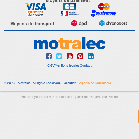
Moyens de transport
CGV
Mentions légales
Contact
© 2026 - Motralec, All rights reserved. | Création :
Alphalives Multimédia
Note moyenne de
4.9
/
5
calculée à partir de
262
avis sur
Ekomi