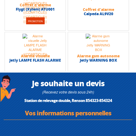
Coffret d'alarme
Flygt (Xylem) ATU001
Coffret d'alarme
Calpeda AL9V20
PROMOTION
Alarme visuelle
Alarme gsm autonome
Jetly LAMPE FLASH ALARME
Jetly WARNING BOX
Je souhaite un devis
(Recevez votre devis sous 24h)
Station de relevage double, Renson 854323-854324
Vos informations personnelles