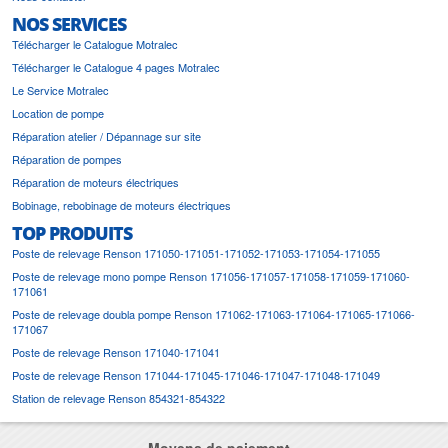
NOS SERVICES
Télécharger le Catalogue Motralec
Télécharger le Catalogue 4 pages Motralec
Le Service Motralec
Location de pompe
Réparation atelier / Dépannage sur site
Réparation de pompes
Réparation de moteurs électriques
Bobinage, rebobinage de moteurs électriques
TOP PRODUITS
Poste de relevage Renson 171050-171051-171052-171053-171054-171055
Poste de relevage mono pompe Renson 171056-171057-171058-171059-171060-
171061
Poste de relevage doubla pompe Renson 171062-171063-171064-171065-171066-
171067
Poste de relevage Renson 171040-171041
Poste de relevage Renson 171044-171045-171046-171047-171048-171049
Station de relevage Renson 854321-854322
Moyens de paiement