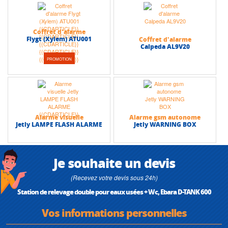
Coffret d'alarme
Flygt (Xylem) ATU001
Coffret d'alarme
Calpeda AL9V20
PROMOTION
Alarme visuelle
Alarme gsm autonome
Jetly LAMPE FLASH ALARME
Jetly WARNING BOX
Je souhaite un devis
(Recevez votre devis sous 24h)
Station de relevage double pour eaux usées + Wc, Ebara D-TANK 600
Vos informations personnelles