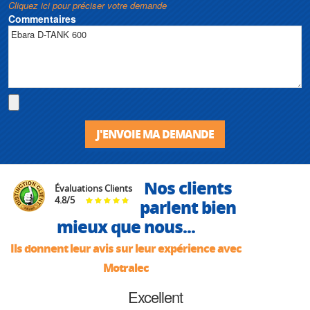
Cliquez ici pour préciser votre demande
Commentaires
J'ENVOIE MA DEMANDE
Nos clients
Évaluations Clients
4.8
/
5
parlent bien
mieux que nous...
Ils donnent leur avis sur leur expérience avec
Motralec
Excellent