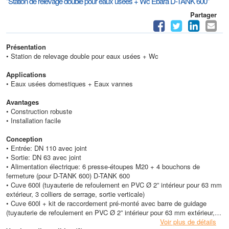
"Station de relevage double pour eaux usées + Wc Ebara D-TANK 600"
Partager
Présentation
• Station de relevage double pour eaux usées + Wc
Applications
• Eaux usées domestiques + Eaux vannes
Avantages
• Construction robuste
• Installation facile
Conception
• Entrée: DN 110 avec joint
• Sortie: DN 63 avec joint
• Alimentation électrique: 6 presse-étoupes M20 + 4 bouchons de
fermeture (pour D-TANK 600) D-TANK 600
• Cuve 600l (tuyauterie de refoulement en PVC Ø 2” intérieur pour 63 mm
extérieur, 3 colliers de serrage, sortie verticale)
• Cuve 600l + kit de raccordement pré-monté avec barre de guidage
(tuyauterie de refoulement en PVC Ø 2” intérieur pour 63 mm extérieur, 3
colliers de serrage, sortie verticale, plaque supportant jusqu’à 40kg)
Voir plus de détails