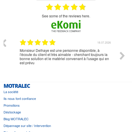
see some of the reviews here.
07.2026
18.07.2026
Monsieur Delhaye est une personne disponible, à
bien ri
l'écoute du client et très aimable - cherchant toujours la
bonne solution et le matériel convenant à l'usage qui en
est prévu
MOTRALEC
La société
Ils nous font confiance
Promotions
Déstockage
Blog MOTRALEC
Dépannage sur site / Intervention