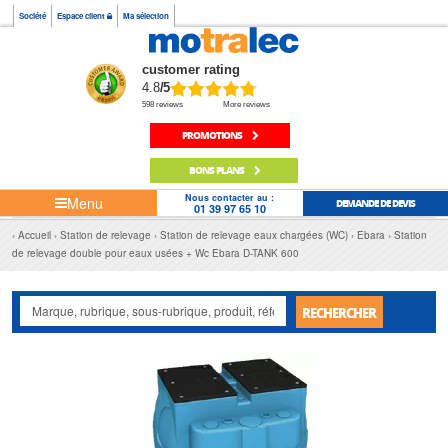
Société
Espace client
Ma sélection
customer rating
4.8
/5
598 reviews
More reviews
PROMOTIONS
BONS PLANS
Nous contacter au :
Menu
DEMANDE DE DEVIS
01 39 97 65 10
Accueil
Station de relevage
Station de relevage eaux chargées (WC)
Ebara
Station
de relevage double pour eaux usées + Wc Ebara D-TANK 600
RECHERCHER