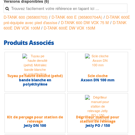
Versions disponibles (6)
Caractéristiques techniques
• Réservoir en polyéthylène de 600 litres, avec couvercle doté d’un joint
D-TANK 600 (365800703)
/
D-TANK 600 E (365800704A)
/
D-TANK 600E
en EPDM expansé
pré-équipée avec pied d'assise
/
D-TANK 600 DW VOX 75 M
/
D-TANK
• Hauteur max (HMT) : 10 m
600E DW VOX 100M
/
D-TANK 600E DW VOX 150M
• Débit max : 36 m3/h
Produits Associés
Tuyau pe haute densité (pehd)
Scie cloche
bande blanche en
Axson DN 100 mm
polyéthylène
Kit de perçage pour station de
Dégrilleur manuel pour
relevage
station de relevage
Jetly DN 100
Jetly PO / 150