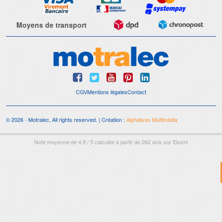
Moyens de transport
CGV
Mentions légales
Contact
© 2026 - Motralec, All rights reserved. | Création :
Alphalives Multimédia
Note moyenne de
4.9
/
5
calculée à partir de
262
avis sur
Ekomi