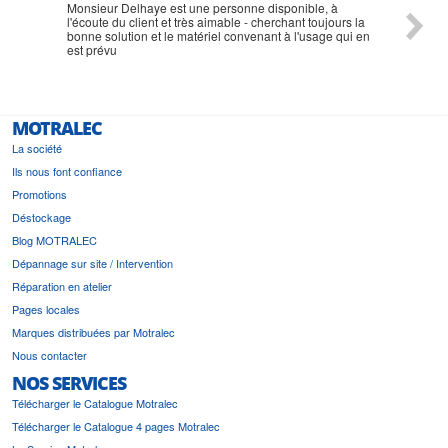
Monsieur Delhaye est une personne disponible, à
bien ri
l'écoute du client et très aimable - cherchant toujours la
bonne solution et le matériel convenant à l'usage qui en
est prévu
MOTRALEC
La société
Ils nous font confiance
Promotions
Déstockage
Blog MOTRALEC
Dépannage sur site / Intervention
Réparation en atelier
Pages locales
Marques distribuées par Motralec
Nous contacter
NOS SERVICES
Télécharger le Catalogue Motralec
Télécharger le Catalogue 4 pages Motralec