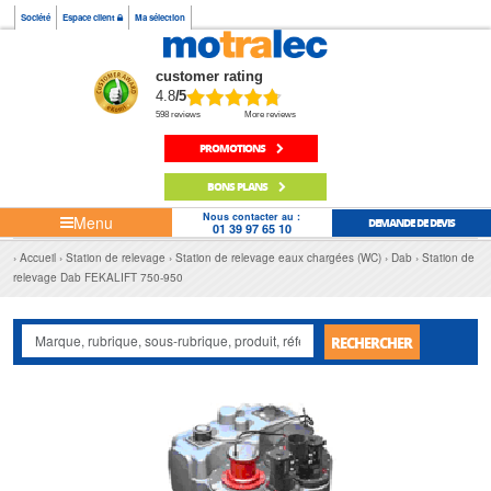
Société
Espace client
Ma sélection
customer rating
4.8
/5
598 reviews
More reviews
PROMOTIONS
BONS PLANS
Nous contacter au :
Menu
DEMANDE DE DEVIS
01 39 97 65 10
Accueil
Station de relevage
Station de relevage eaux chargées (WC)
Dab
Station de
relevage Dab FEKALIFT 750-950
RECHERCHER