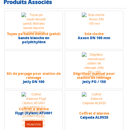
Produits Associés
Tuyau pe haute densité (pehd)
Scie cloche
bande blanche en
Axson DN 100 mm
polyéthylène
Kit de perçage pour station de
Dégrilleur manuel pour
relevage
station de relevage
Jetly DN 100
Jetly PO / 150
Coffret d'alarme
Flygt (Xylem) ATU001
Coffret d'alarme
Calpeda AL9V20
PROMOTION