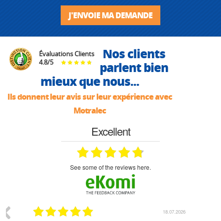
J'ENVOIE MA DEMANDE
Nos clients
Évaluations Clients
4.8
/
5
parlent bien
mieux que nous...
Ils donnent leur avis sur leur expérience avec
Motralec
Excellent
see some of the reviews here.
07.2026
18.07.2026