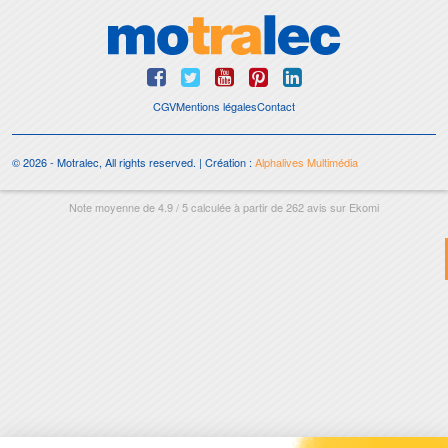
CGV
Mentions légales
Contact
© 2026 - Motralec, All rights reserved. | Création :
Alphalives Multimédia
Note moyenne de
4.9
/
5
calculée à partir de
262
avis sur
Ekomi