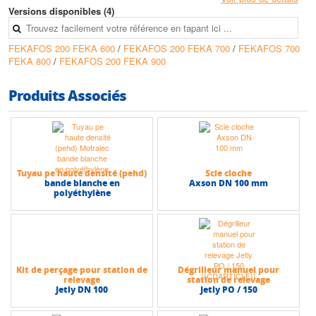
• Température max du liquide pompé : + 50° C
Versions disponibles (4)
• Liquide pompé : chargé avec corps solides en suspension d’un
diamètre max de 50 mm (FEKA VS)
FEKAFOS 200 FEKA 600
/
FEKAFOS 200 FEKA 700
/
FEKAFOS 700
• Prévue pour : FEKA 600 M-NA - FEKA VS 550 M-NA /T-NA - FEKA
FEKA 800
/
FEKAFOS 200 FEKA 900
VS 750 M-NA/T-NA - FEKA VS 1000 M-NA /T-NA - FEKA VS 1200 M-
NA /T-NA NA – GRINDER 1000/1200/1600 TNA – GRINDER
1400M/1800T
Produits Associés
• Pompe à commander séparément
• Hauteur max (HMT) : 23 m
• Débit max : 32 m3/h
Tuyau pe haute densité (pehd)
Scie cloche
bande blanche en
Axson DN 100 mm
polyéthylène
Kit de perçage pour station de
Dégrilleur manuel pour
relevage
station de relevage
Jetly DN 100
Jetly PO / 150