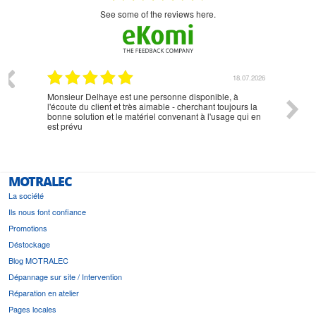
see some of the reviews here.
07.2026
18.07.2026
Monsieur Delhaye est une personne disponible, à
bien ri
l'écoute du client et très aimable - cherchant toujours la
bonne solution et le matériel convenant à l'usage qui en
est prévu
MOTRALEC
La société
Ils nous font confiance
Promotions
Déstockage
Blog MOTRALEC
Dépannage sur site / Intervention
Réparation en atelier
Pages locales