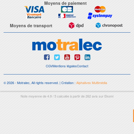
Moyens de paiement
Moyens de transport
CGV
Mentions légales
Contact
© 2026 - Motralec, All rights reserved. | Création :
Alphalives Multimédia
Note moyenne de
4.9
/
5
calculée à partir de
262
avis sur
Ekomi