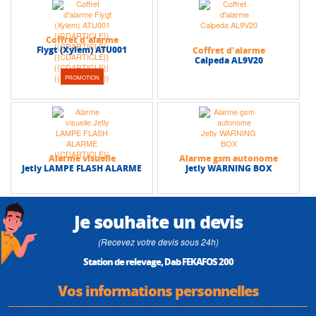
Coffret d'alarme
Flygt (Xylem) ATU001
Coffret d'alarme
Calpeda AL9V20
PROMOTION
Alarme visuelle
Alarme gsm autonome
Jetly LAMPE FLASH ALARME
Jetly WARNING BOX
Je souhaite un devis
(Recevez votre devis sous 24h)
Station de relevage, Dab FEKAFOS 200
Vos informations personnelles