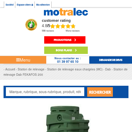
Société
Espace client
Ma sélection
customer rating
4.8
/5
598 reviews
More reviews
PROMOTIONS
BONS PLANS
Nous contacter au :
Menu
DEMANDE DE DEVIS
01 39 97 65 10
Accueil
Station de relevage
Station de relevage eaux chargées (WC)
Dab
Station de
relevage Dab FEKAFOS 200
RECHERCHER