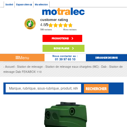
Société
Espace client
Ma sélection
customer rating
4.8
/5
598 reviews
More reviews
PROMOTIONS
BONS PLANS
Nous contacter au :
Menu
DEMANDE DE DEVIS
01 39 97 65 10
Accueil
Station de relevage
Station de relevage eaux chargées (WC)
Dab
Station de
relevage Dab FEKABOX 110
RECHERCHER