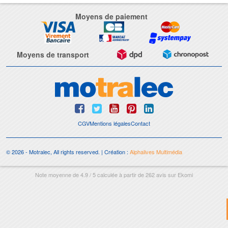
Moyens de paiement
Moyens de transport
CGV
Mentions légales
Contact
© 2026 - Motralec, All rights reserved. | Création :
Alphalives Multimédia
Note moyenne de
4.9
/
5
calculée à partir de
262
avis sur
Ekomi