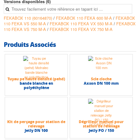
• Hauteur max (HMT) : 9 m
Versions disponibles (6)
• Débit max : 24 m3/h
FEKABOX 110 (60164870)
/
FEKABOX 110 FEKA 600 M-A
/
FEKABOX
110 FEKA VS 550 M-A
/
FEKABOX 110 FEKA VX 550 M-A
/
FEKABOX
110 FEKA VS 750 M-A
/
FEKABOX 110 FEKA VX 750 M-A
Produits Associés
Tuyau pe haute densité (pehd)
Scie cloche
bande blanche en
Axson DN 100 mm
polyéthylène
Kit de perçage pour station de
Dégrilleur manuel pour
relevage
station de relevage
Jetly DN 100
Jetly PO / 150