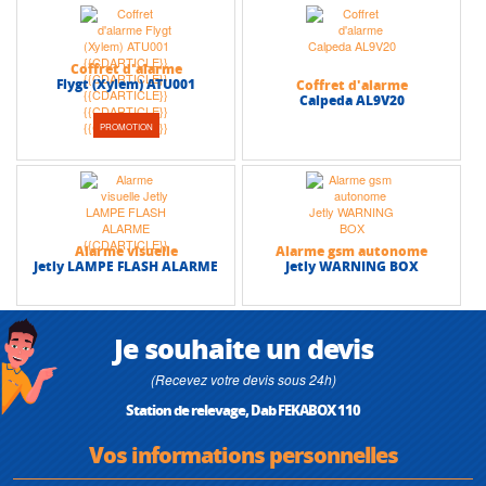
Coffret d'alarme
Flygt (Xylem) ATU001
Coffret d'alarme
Calpeda AL9V20
PROMOTION
Alarme visuelle
Alarme gsm autonome
Jetly LAMPE FLASH ALARME
Jetly WARNING BOX
Je souhaite un devis
(Recevez votre devis sous 24h)
Station de relevage, Dab FEKABOX 110
Vos informations personnelles