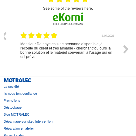
see some of the reviews here.
07.2026
18.07.2026
Monsieur Delhaye est une personne disponible, à
bien ri
l'écoute du client et très aimable - cherchant toujours la
bonne solution et le matériel convenant à l'usage qui en
est prévu
MOTRALEC
La société
Ils nous font confiance
Promotions
Déstockage
Blog MOTRALEC
Dépannage sur site / Intervention
Réparation en atelier
Pages locales