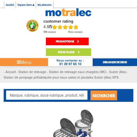
Société
Espace client
Ma sélection
customer rating
4.8
/5
598 reviews
More reviews
PROMOTIONS
BONS PLANS
Nous contacter au :
Menu
DEMANDE DE DEVIS
01 39 97 65 10
Accueil
Station de relevage
Station de relevage eaux chargées (WC)
Sulzer (Abs)
Station de pompage préfabriquée pour eaux usées et pluviales Sulzer (Abs) SPS
RECHERCHER