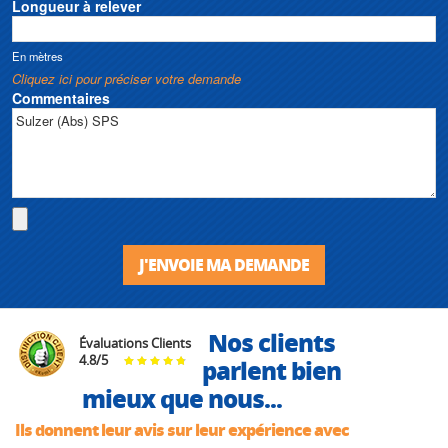
Longueur à relever
En mètres
Cliquez ici pour préciser votre demande
Commentaires
J'ENVOIE MA DEMANDE
Nos clients
Évaluations Clients
4.8
/
5
parlent bien
mieux que nous...
Ils donnent leur avis sur leur expérience avec