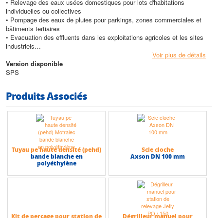
• Relevage des eaux usées domestiques pour lots d'habitations
individuelles ou collectives
• Pompage des eaux de pluies pour parkings, zones commerciales et
bâtiments tertiaires
• Evacuation des effluents dans les exploitations agricoles et les sites
industriels
• Station de refoulement ou de relevage pour réseaux d'assainissement
Voir plus de détails
gravitaires
Version disponible
• Installation en zones inondables, espaces verts ou sous chaussée
SPS
avec accès sécurisé
Produits Associés
Avantages
• Solution entièrement préfabriquée livrée prête à raccorder pour réduire
le temps de chantier
• Structure en résine polyester armé fibre de verre imputrescible et non
corrodable pour une longue durée de vie
• Station modulable et personnalisable permettant une adaptation précise
Tuyau pe haute densité (pehd)
Scie cloche
à chaque cahier des charges
bande blanche en
Axson DN 100 mm
• Installation et maintenance facilitées grâce au système d'accouplement
polyéthylène
auto-étanche des pompes submersibles
• Large gamme de diamètres et de hauteurs de cuves pour optimiser le
volume de stockage et l'encombrement
Conception
• Cuve cylindrique en résine polyester armé fibre de verre avec
Kit de perçage pour station de
Dégrilleur manuel pour