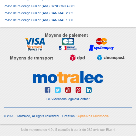
Poste de relevage Sulzer (Abs) SYNCONTA 801
Poste de relevage Sulzer (Abs) SANIMAT 2002
Poste de relevage Sulzer (Abs) SANIMAT 1000
Moyens de paiement
Moyens de transport
CGV
Mentions légales
Contact
© 2026 - Motralec, All rights reserved. | Création :
Alphalives Multimédia
Note moyenne de
4.9
/
5
calculée à partir de
262
avis sur
Ekomi