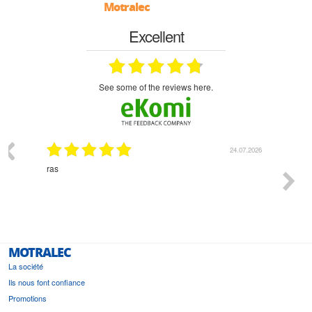
Motralec
Excellent
see some of the reviews here.
03.2026
24.07.2026
n
ras
Monsie
 géré
l'écout
le
bonne 
i a été
est pr
MOTRALEC
La société
Ils nous font confiance
Promotions