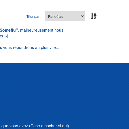
Trier par :
Someflu"
, malheureusement nous
s ;-)
s vous répondrons au plus vite...
que vous avez (Case à cocher si oui)