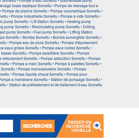
n Someflu • Pompe à eau Someflu • Submersible pump
vage fosse septique Someflu • Pompe de relevage tout a
u • Pompe de piscine Someflu • Pompe volumetrique Someflu •
eflu • Pompe industrielle Someflu • Pompe à vide Someflu •
c pump Someflu • Lift Station Someflu • Heating pump
g pump Someflu • Recirculating pump Someflu • Drilling
ed pump Someflu • Fuel pump Someflu • Lifting Station
pa Someflu • Bomba Someflu • Bomba sumergible Someflu •
eflu • Pompe eau de pluie Someflu • Pompe d'épuisement
e eaux grises Someflu • Pompe eaux noires Someflu •
 basse Someflu • Pompe serpillière Someflu • Pompe
 de refoulement Someflu • Pompe adduction Someflu • Pompe
eflu • Pompe a main Someflu • Pompe à palettes Someflu •
e Someflu • Pompe monocellulaire Someflu • Pompe
omeflu • Pompe liquide chaud Someflu • Pompe pour
 Pompe a membrane Someflu • Station de pompage Someflu •
lu • Station de prétraitement et de traitement d’eau Someflu
PASSER EN
RECHERCHER
RECHERCHE
VISUELLE