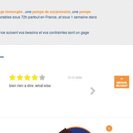
age immergée
, une
pompe de surpression
, une
pompe
livrables sous 72h partout en France, et sous 1 semaine dans
nce suivant vos besoins et vos contraintes sont un gage
..
07.07.2026
RETOUR
bien rien a dire .what else
RAS
EN HAUT
X