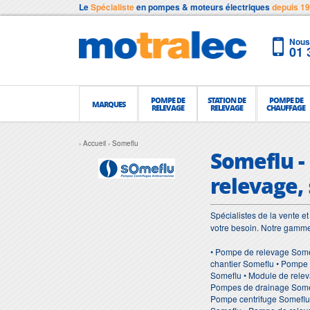
Le
Spécialiste
en pompes & moteurs électriques
depuis 1
Nous 
01 
POMPE DE
STATION DE
POMPE DE
MARQUES
RELEVAGE
RELEVAGE
CHAUFFAGE
Accueil
Someflu
Someflu -
relevage,
Spécialistes de la vente 
votre besoin. Notre gamm
• Pompe de relevage Some
chantier Someflu • Pompe 
Someflu • Module de relev
Pompes de drainage Somef
Pompe centrifuge Someflu