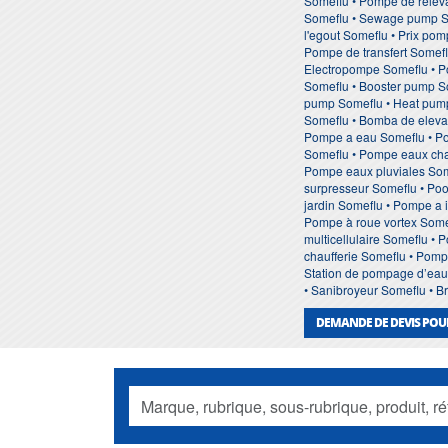
Someflu • Pompe de relev
Someflu • Sewage pump So
l'egout Someflu • Prix po
Pompe de transfert Somefl
Electropompe Someflu • Po
Someflu • Booster pump So
pump Someflu • Heat pump 
Someflu • Bomba de eleva
Pompe a eau Someflu • Po
Someflu • Pompe eaux cha
Pompe eaux pluviales Som
surpresseur Someflu • Po
jardin Someflu • Pompe a
Pompe à roue vortex Some
multicellulaire Someflu 
chaufferie Someflu • Pom
Station de pompage d’eau 
• Sanibroyeur Someflu • B
DEMANDE DE DEVIS POU