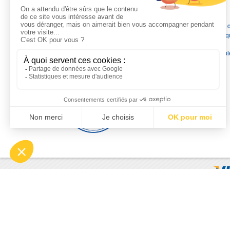
L'EXPERTISE MOTRALEC
Depuis 1976
, nous sommes
les spécialistes numéro 1 en
France
en pompes de relevage, station de relevage, pompe 
chauffage, suppression, forage, immergée et moteurs électriq
Nous assurons
la vente, la réparation, l'installation et le
dépannage
, tout en travaillant avec les marques les plus fiab
du marché.
Moyens de paiement