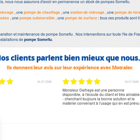
lais, nous nous assurons d'avoir en permanence un stock de pompes Someflu.
elevage
, une
pompe de chauffage
, une
station de relevage
, une
pompe de for
usées
, une
pompe submersible
, une
pompe de surface
; tous ces produits sont 
aration et maintenance de pompe Someflu . Nos interventions sur toute l'Ile de Fra
nstallations de
pompe Someflu
.
os clients parlent bien mieux que nous.
Ils donnent leur avis sur leur expérience avec Motralec
24.07.2026
18.07.2026
Monsieur Delhaye est une personne
disponible, à l'écoute du client et très aimable
- cherchant toujours la bonne solution et le
matériel convenant à l'usage qui en est prévu