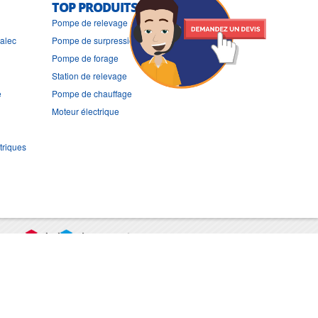
TOP PRODUITS
Pompe de relevage
ralec
Pompe de surpression
Pompe de forage
Station de relevage
e
Pompe de chauffage
Moteur électrique
triques
port
CGV
Mentions légales
Contact