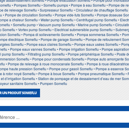
age assainissement Someflu • Pompe evacuation Someflu • Pompe pour inondatio
meflu • Pompes Someflu • Someflu pumps • Pompe à eau Someflu • Pompe de rele
mpe de relevage Someflu • Surpresseur Someflu • Circulateur de chauffage Somefl
u • Pompe de circulation Someflu • Pompe vide-futs Someflu • Pompe doseuse Som
mpe a chaleur Someflu • Water pump Someflu • Centrifugal pump Someflu • Electri
meflu • Someflu pump • Vacuum pump Someflu • Marine pump Someflu • Circulatin
Someflu • Vortex pump Someflu • Electrical submersible pump Someflu • Submerg
cion Someflu • Pompa di sollevamento Someflu • Pompa sommersa Someflu • Pom
mpe électrique Someflu • Pompe de garage Someflu • Pompe de refoulement Som
rgées Someflu • Pompe eaux claires Someflu • Pompe eaux usées Someflu • Pomp
eflu • Pompe eaux vannes Someflu • Pompe irrigation Someflu • Pompe aspiration
ol pump Someflu • Filtrating pump Someflu • Pompe périphérique Someflu • Poste
 immersion Someflu • Pompe pour condensats Someflu • Pompe auto amorçante Som
flu • Pompe de relevage à roue monocanale Someflu • Pompe à roue dilacératric
• Pompe haute pression Someflu • Pompe pour gasoil Someflu • Pompe a essence S
pe à rotor noyé Someflu • Pompe à boue Someflu • Pompe pneumatique Someflu •
et d’irrigation Someflu • Station de pompage et de dessalement d’eau de mer Somef
royeur sanitaire Someflu • Pumpen Someflu
R UN PRODUIT SOMEFLU