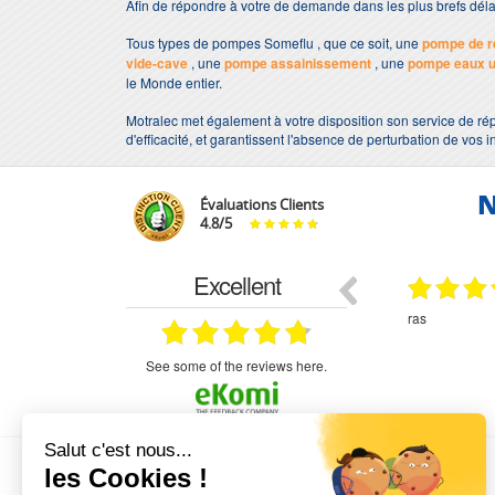
Afin de répondre à votre de demande dans les plus brefs dé
Tous types de pompes Someflu , que ce soit, une
pompe de r
vide-cave
, une
pompe assainissement
, une
pompe eaux 
le Monde entier.
Motralec met également à votre disposition son service de rép
d'efficacité, et garantissent l'absence de perturbation de vos i
N
Évaluations Clients
4.8
/
5
Excellent
29.03.2026
29.03.2026
étitifs,
bonjour commande pompe puit malgré un
ras
mmercial,***
appel en dehors des heures d ouverture votre
commercial a géré ma demande le devis reçu
immédiatement un fois le paiement effectue la
see some of the reviews here.
commande a été valider l envoi a été un peu
long mais dans l ensemble très satisfait