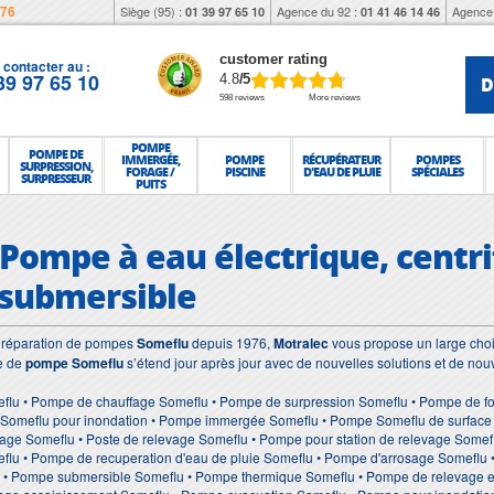
976
Siège (95) :
Agence du 92 :
Agence 
01 39 97 65 10
01 41 46 14 46
customer rating
contacter au :
39 97 65 10
D
4.8
/5
598 reviews
More reviews
POMPE
POMPE DE
IMMERGÉE,
POMPE
RÉCUPÉRATEUR
POMPES
SURPRESSION,
FORAGE /
PISCINE
D'EAU DE PLUIE
SPÉCIALES
SURPRESSEUR
PUITS
 Pompe à eau électrique, centri
 submersible
et réparation de pompes
Someflu
depuis 1976,
Motralec
vous propose un large choi
e de
pompe Someflu
s’étend jour après jour avec de nouvelles solutions et de nou
flu • Pompe de chauffage Someflu • Pompe de surpression Someflu • Pompe de fo
Someflu pour inondation • Pompe immergée Someflu • Pompe Someflu de surface • 
age Someflu • Poste de relevage Someflu • Pompe pour station de relevage Somef
lu • Pompe de recuperation d'eau de pluie Someflu • Pompe d'arrosage Someflu 
 • Pompe submersible Someflu • Pompe thermique Someflu • Pompe de relevage e