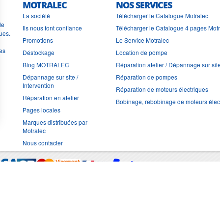
MOTRALEC
NOS SERVICES
La société
Télécharger le Catalogue Motralec
de
Ils nous font confiance
Télécharger le Catalogue 4 pages Mot
ues.
Promotions
Le Service Motralec
les
Déstockage
Location de pompe
Blog MOTRALEC
Réparation atelier / Dépannage sur sit
Dépannage sur site /
Réparation de pompes
Intervention
Réparation de moteurs électriques
Réparation en atelier
Bobinage, rebobinage de moteurs élec
Pages locales
Marques distribuées par
Motralec
Nous contacter
Moyens de trans