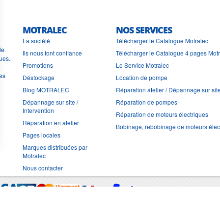
MOTRALEC
NOS SERVICES
La société
Télécharger le Catalogue Motralec
de
Ils nous font confiance
Télécharger le Catalogue 4 pages Mot
ues.
Promotions
Le Service Motralec
les
Déstockage
Location de pompe
Blog MOTRALEC
Réparation atelier / Dépannage sur sit
Dépannage sur site /
Réparation de pompes
Intervention
Réparation de moteurs électriques
Réparation en atelier
Bobinage, rebobinage de moteurs élec
Pages locales
Marques distribuées par
Motralec
Nous contacter
Moyens de trans