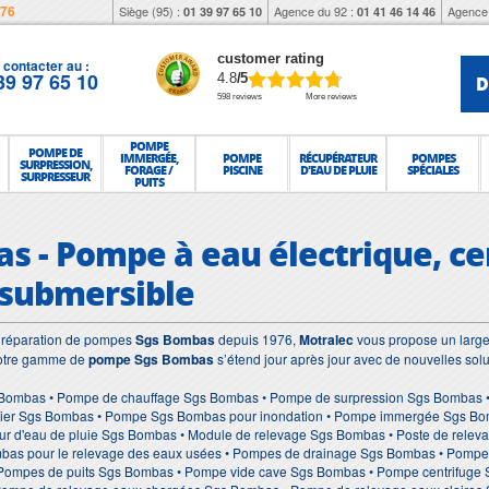
976
Siège (95) :
Agence du 92 :
Agence 
01 39 97 65 10
01 41 46 14 46
customer rating
contacter au :
39 97 65 10
D
4.8
/5
598 reviews
More reviews
POMPE
POMPE DE
IMMERGÉE,
POMPE
RÉCUPÉRATEUR
POMPES
SURPRESSION,
FORAGE /
PISCINE
D'EAU DE PLUIE
SPÉCIALES
SURPRESSEUR
PUITS
s - Pompe à eau électrique, cen
 submersible
et réparation de pompes
Sgs Bombas
depuis 1976,
Motralec
vous propose un large 
Notre gamme de
pompe Sgs Bombas
s’étend jour après jour avec de nouvelles sol
Bombas • Pompe de chauffage Sgs Bombas • Pompe de surpression Sgs Bombas •
ier Sgs Bombas • Pompe Sgs Bombas pour inondation • Pompe immergée Sgs Bomb
r d'eau de pluie Sgs Bombas • Module de relevage Sgs Bombas • Poste de relev
as pour le relevage des eaux usées • Pompes de drainage Sgs Bombas • Pompe 
 Pompes de puits Sgs Bombas • Pompe vide cave Sgs Bombas • Pompe centrifug