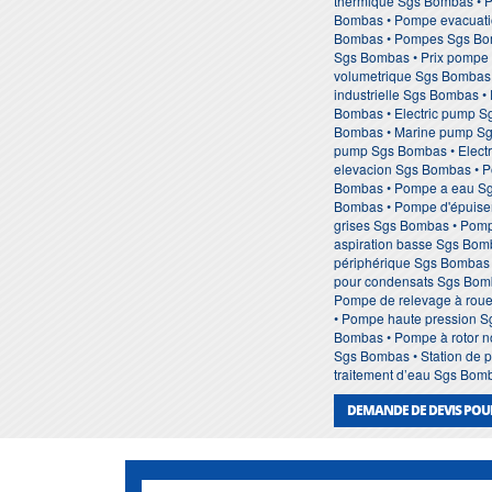
thermique Sgs Bombas • P
Bombas • Pompe evacuati
Bombas • Pompes Sgs Bomb
Sgs Bombas • Prix pompe 
volumetrique Sgs Bombas 
industrielle Sgs Bombas 
Bombas • Electric pump 
Bombas • Marine pump Sgs
pump Sgs Bombas • Electr
elevacion Sgs Bombas • 
Bombas • Pompe a eau Sg
Bombas • Pompe d'épuise
grises Sgs Bombas • Pom
aspiration basse Sgs Bom
périphérique Sgs Bombas
pour condensats Sgs Bom
Pompe de relevage à roue
• Pompe haute pression S
Bombas • Pompe à rotor 
Sgs Bombas • Station de p
traitement d’eau Sgs Bom
DEMANDE DE DEVIS POU