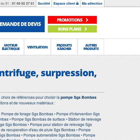
du 91 :
01 69 92 27 61
Société
Espace client
Ma sélection
PROMOTIONS
EMANDE DE DEVIS
BONS PLANS
MOTEUR
PRODUITS
AUTRES
VENTILATION
ÉLECTRIQUE
KÄRCHER
PRODUITS
trifuge, surpression,
choix de références pour choisir la
pompe Sgs Bombas
utions et de nouveaux matériaux :
 Pompe de forage Sgs Bombas • Pompe d'intervention Sgs
as • Pompe Sgs Bombas de surface • Station de relevage
age Sgs Bombas • Pompe pour station de relevage Sgs
de recuperation d'eau de pluie Sgs Bombas • Pompe
e Sgs Bombas • Pompe submersible Sgs Bombas • Pompe