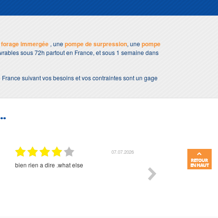
 forage immergée
, une
pompe de surpression
, une
pompe
livrables sous 72h partout en France, et sous 1 semaine dans
 France suivant vos besoins et vos contraintes sont un gage
..
01.07.2026
RETOUR
Commande et délais parfait
Très bon suivi et très bon
EN HAUT