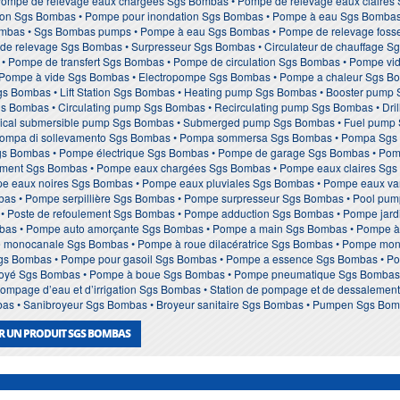
ompe de relevage eaux chargées Sgs Bombas • Pompe de relevage eaux claires
on Sgs Bombas • Pompe pour inondation Sgs Bombas • Pompe à eau Sgs Bomba
as • Sgs Bombas pumps • Pompe à eau Sgs Bombas • Pompe de relevage fosse s
de relevage Sgs Bombas • Surpresseur Sgs Bombas • Circulateur de chauffage 
• Pompe de transfert Sgs Bombas • Pompe de circulation Sgs Bombas • Pompe 
• Pompe à vide Sgs Bombas • Electropompe Sgs Bombas • Pompe a chaleur Sgs B
Sgs Bombas • Lift Station Sgs Bombas • Heating pump Sgs Bombas • Booster pu
 Bombas • Circulating pump Sgs Bombas • Recirculating pump Sgs Bombas • Dri
ical submersible pump Sgs Bombas • Submerged pump Sgs Bombas • Fuel pump S
Pompa di sollevamento Sgs Bombas • Pompa sommersa Sgs Bombas • Pompa Sgs
s Bombas • Pompe électrique Sgs Bombas • Pompe de garage Sgs Bombas • Pomp
ment Sgs Bombas • Pompe eaux chargées Sgs Bombas • Pompe eaux claires Sg
pe eaux noires Sgs Bombas • Pompe eaux pluviales Sgs Bombas • Pompe eaux va
bas • Pompe serpillière Sgs Bombas • Pompe surpresseur Sgs Bombas • Pool pum
 • Poste de refoulement Sgs Bombas • Pompe adduction Sgs Bombas • Pompe ja
bas • Pompe auto amorçante Sgs Bombas • Pompe a main Sgs Bombas • Pompe à p
 monocanale Sgs Bombas • Pompe à roue dilacératrice Sgs Bombas • Pompe mono
gs Bombas • Pompe pour gasoil Sgs Bombas • Pompe a essence Sgs Bombas • Po
noyé Sgs Bombas • Pompe à boue Sgs Bombas • Pompe pneumatique Sgs Bombas
ompage d’eau et d’irrigation Sgs Bombas • Station de pompage et de dessalement 
bas • Sanibroyeur Sgs Bombas • Broyeur sanitaire Sgs Bombas • Pumpen Sgs Bo
R UN PRODUIT SGS BOMBAS