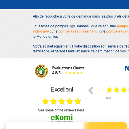
Afin de répondre à votre de demande dans les plus brefs dé
Tous types de pompes Sgs Bombas , que ce soit, une
pompe 
vide-cave
, une
pompe assainissement
, une
pompe eaux 
le Monde entier.
Motralec met également à votre disposition son service de ré
d'efficacité, et garantissent l'absence de perturbation de vos i
N
Évaluations Clients
4.8
/
5
Excellent
18.07.2026
07.07.2026
ne
bien rien a dire .what else
RAS
très aimable
on et le
n est prévu
see some of the reviews here.