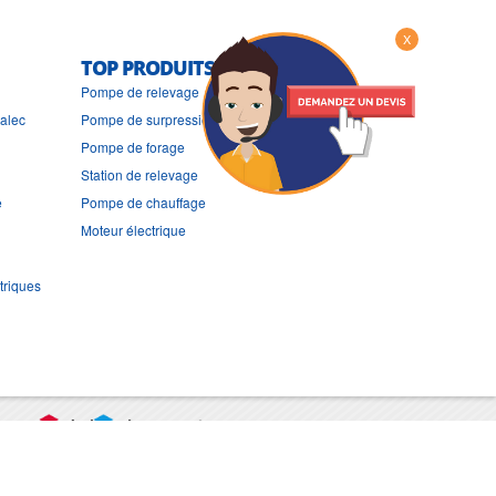
X
TOP PRODUITS
Pompe de relevage
ralec
Pompe de surpression
Pompe de forage
Station de relevage
e
Pompe de chauffage
Moteur électrique
triques
port
CGV
Mentions légales
Contact