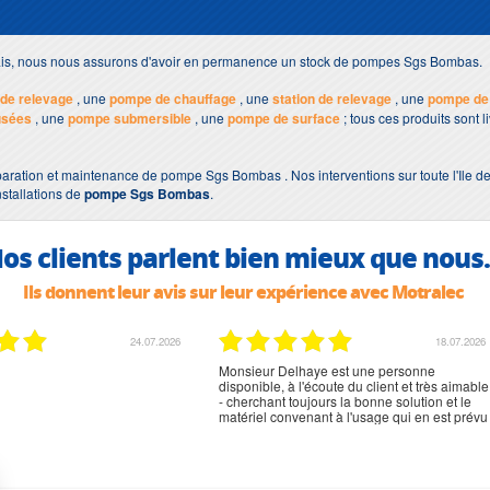
lais, nous nous assurons d'avoir en permanence un stock de pompes Sgs Bombas.
de relevage
, une
pompe de chauffage
, une
station de relevage
, une
pompe de
usées
, une
pompe submersible
, une
pompe de surface
; tous ces produits sont 
paration et maintenance de pompe Sgs Bombas . Nos interventions sur toute l'Ile de
nstallations de
pompe Sgs Bombas
.
os clients parlent bien mieux que nous.
Ils donnent leur avis sur leur expérience avec Motralec
02.07.2026
02.07.2026
rien à signaler, très content