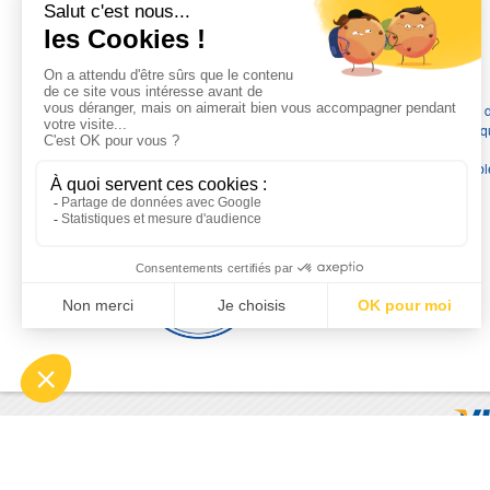
L'EXPERTISE MOTRALEC
Depuis 1976
, nous sommes
les spécialistes numéro 1 en
France
en pompes de relevage, station de relevage, pompe 
chauffage, suppression, forage, immergée et moteurs électriq
Nous assurons
la vente, la réparation, l'installation et le
dépannage
, tout en travaillant avec les marques les plus fiab
du marché.
Moyens de paiement