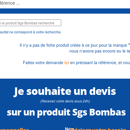
sultat ne correspond à votre recherche.
Il n'y a pas de fiche produit créée à ce jour pour la marque
nous n'avons pas encore eu le t
Faites votre demande
ici
en précisant la référence, et nou
Je souhaite un devis
(Recevez votre devis sous 24h)
sur un produit Sgs Bombas
ersonnelles
Nom
Précisez votre besoin