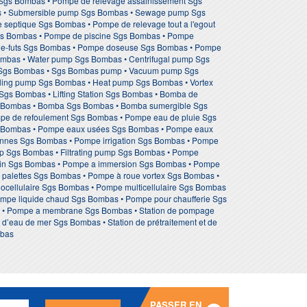
 Sgs Bombas • Pompe de relevage assainissement Sgs
s • Submersible pump Sgs Bombas • Sewage pump Sgs
eptique Sgs Bombas • Pompe de relevage tout a l'egout
Sgs Bombas • Pompe de piscine Sgs Bombas • Pompe
vide-futs Sgs Bombas • Pompe doseuse Sgs Bombas • Pompe
ombas • Water pump Sgs Bombas • Centrifugal pump Sgs
mp Sgs Bombas • Sgs Bombas pump • Vacuum pump Sgs
lling pump Sgs Bombas • Heat pump Sgs Bombas • Vortex
gs Bombas • Lifting Station Sgs Bombas • Bomba de
 Bombas • Bomba Sgs Bombas • Bomba sumergible Sgs
e de refoulement Sgs Bombas • Pompe eau de pluie Sgs
s Bombas • Pompe eaux usées Sgs Bombas • Pompe eaux
nnes Sgs Bombas • Pompe irrigation Sgs Bombas • Pompe
p Sgs Bombas • Filtrating pump Sgs Bombas • Pompe
rdin Sgs Bombas • Pompe a immersion Sgs Bombas • Pompe
alettes Sgs Bombas • Pompe à roue vortex Sgs Bombas •
cellulaire Sgs Bombas • Pompe multicellulaire Sgs Bombas
mpe liquide chaud Sgs Bombas • Pompe pour chaufferie Sgs
 • Pompe a membrane Sgs Bombas • Station de pompage
d’eau de mer Sgs Bombas • Station de prétraitement et de
mbas
PASSER EN