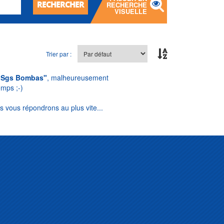
RECHERCHER
RECHERCHE
VISUELLE
Trier par :
"Sgs Bombas"
, malheureusement
emps ;-)
s vous répondrons au plus vite...