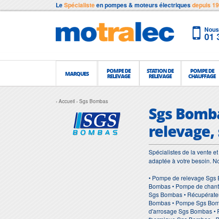
Le
Spécialiste
en pompes & moteurs électriques
depuis 1
Nous 
01 
POMPE DE
STATION DE
POMPE DE
MARQUES
RELEVAGE
RELEVAGE
CHAUFFAGE
Accueil
Sgs Bombas
Sgs Bomba
relevage,
Spécialistes de la vente 
adaptée à votre besoin. 
• Pompe de relevage Sgs 
Bombas • Pompe de chant
Sgs Bombas • Récupérateu
Bombas • Pompe Sgs Bomb
d'arrosage Sgs Bombas •