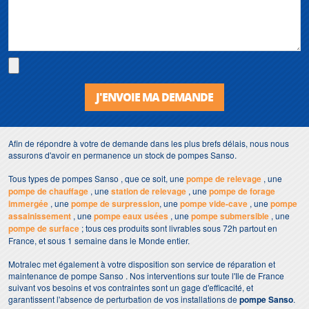
J'ENVOIE MA DEMANDE
Afin de répondre à votre de demande dans les plus brefs délais, nous nous
assurons d'avoir en permanence un stock de pompes Sanso.
Tous types de pompes Sanso , que ce soit, une
pompe de relevage
, une
pompe de chauffage
, une
station de relevage
, une
pompe de forage
immergée
, une
pompe de surpression
, une
pompe vide-cave
, une
pompe
assainissement
, une
pompe eaux usées
, une
pompe submersible
, une
pompe de surface
; tous ces produits sont livrables sous 72h partout en
France, et sous 1 semaine dans le Monde entier.
Motralec met également à votre disposition son service de réparation et
maintenance de pompe Sanso . Nos interventions sur toute l'Ile de France
suivant vos besoins et vos contraintes sont un gage d'efficacité, et
garantissent l'absence de perturbation de vos installations de
pompe Sanso
.