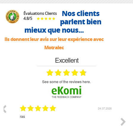
Nos clients
Évaluations Clients
4.8
/
5
parlent bien
mieux que nous...
Ils donnent leur avis sur leur expérience avec
Motralec
Excellent
see some of the reviews here.
24.07.2026
18.07.2026
Monsieur Delhaye est une personne disponible, à
bie
l'écoute du client et très aimable - cherchant toujours la
bonne solution et le matériel convenant à l'usage qui en
est prévu