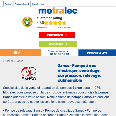
Société
Espace client
Ma sélection
customer rating
4.8
/5
598 reviews
More reviews
PROMOTIONS
BONS PLANS
Nous contacter au :
Menu
DEMANDE DE DEVIS
01 39 97 65 10
Accueil
Sanso
Sanso - Pompe à eau
électrique, centrifuge,
surpression, relevage,
submersible
Spécialistes de la vente et réparation de pompes
Sanso
depuis 1976,
Motralec
vous propose un large choix de références pour choisir la
pompe
Sanso
adaptée à votre besoin. Notre gamme de
pompe Sanso
s’étend jour
après jour avec de nouvelles solutions et de nouveaux matériaux :
• Pompe de relevage Sanso • Pompe de chauffage Sanso • Pompe de
surpression Sanso • Pompe de forage Sanso • Pompe d'intervention Sanso •