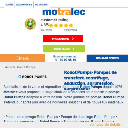
Société
Espace client
Ma sélection
customer rating
4.8
/5
598 reviews
More reviews
PROMOTIONS
BONS PLANS
Nous contacter au :
Menu
DEMANDE DE DEVIS
01 39 97 65 10
Accueil
Robot Pumps
Robot Pumps- Pompes de
transfert, centrifuge,
adduction, surpression,
Spécialistes de la vente et réparation de pompes
Robot Pumps
depuis 1976,
surpresseur
Motralec
vous propose un large choix de références pour choisir la
pompe
Robot Pumps
adaptée à votre besoin. Notre gamme de
pompe Robot Pumps
s’étend jour après jour avec de nouvelles solutions et de nouveaux matériaux
:
• Pompe de relevage Robot Pumps • Pompe de chauffage Robot Pumps •
Pompe de surpression Robot Pumps • Pompe de forage Robot Pumps •
Voir plus de détails
Pompe d'intervention Robot Pumps • Pompe de chantier Robot Pumps •