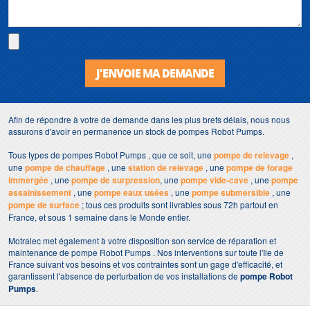
J'ENVOIE MA DEMANDE
Afin de répondre à votre de demande dans les plus brefs délais, nous nous
assurons d'avoir en permanence un stock de pompes Robot Pumps.
Tous types de pompes Robot Pumps , que ce soit, une
pompe de relevage
,
une
pompe de chauffage
, une
station de relevage
, une
pompe de forage
immergée
, une
pompe de surpression
, une
pompe vide-cave
, une
pompe
assainissement
, une
pompe eaux usées
, une
pompe submersible
, une
pompe de surface
; tous ces produits sont livrables sous 72h partout en
France, et sous 1 semaine dans le Monde entier.
Motralec met également à votre disposition son service de réparation et
maintenance de pompe Robot Pumps . Nos interventions sur toute l'Ile de
France suivant vos besoins et vos contraintes sont un gage d'efficacité, et
garantissent l'absence de perturbation de vos installations de
pompe Robot
Pumps
.