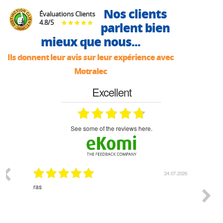
Nos clients
Évaluations Clients
4.8
/
5
parlent bien
mieux que nous...
Ils donnent leur avis sur leur expérience avec
Motralec
Excellent
see some of the reviews here.
03.2026
24.07.2026
n
ras
Monsie
 géré
l'écout
le
bonne 
i a été
est pr