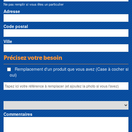
Ne pas remplir si vous êtes un particulier
et de dessalement d’eau de mer Robot Pumps • Station de prétraitement et de
traitement d’eau Robot Pumps • Sanibroyeur Robot Pumps • Broyeur sanitaire
Adresse
Robot Pumps • Pumpen Robot Pumps
Code postal
Ville
Précisez votre besoin
Remplacement d'un produit que vous avez (Case à cocher si
oui)
Commentaires