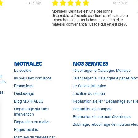
02.07.2026
02.07.2026
rien à signaler, très content
MOTRALEC
NOS SERVICES
La société
Télécharger le Catalogue Motralec
de
Ils nous font confiance
Télécharger le Catalogue 4 pages Mot
ues.
Promotions
Le Service Motralec
les
Déstockage
Location de pompe
Blog MOTRALEC
Réparation atelier / Dépannage sur sit
Dépannage sur site /
Réparation de pompes
Intervention
Réparation de moteurs électriques
Réparation en atelier
Bobinage, rebobinage de moteurs élec
Pages locales
Marques distribuées par