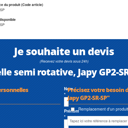
e du produit (Code article)
-SP
disponible
-SP
Je souhaite un devis
(Recevez votre devis sous 24h)
e semi rotative, Japy GP2-SR
ersonnelles
Nom
Précisez votre besoin 
*
Japy GP2-SR-SP"
Remplacement d'un produit 
Prénom
*