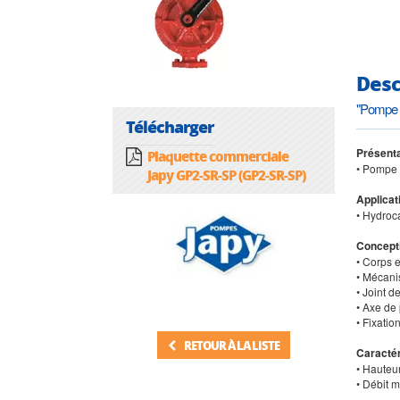
Desc
"Pompe 
Télécharger
Présenta
Plaquette commerciale
• Pompe 
Japy GP2-SR-SP (GP2-SR-SP)
Applicat
• Hydroc
Concept
• Corps e
• Mécani
• Joint d
• Axe de 
• Fixati
RETOUR À LA LISTE
Caractér
• Hauteu
• Débit m