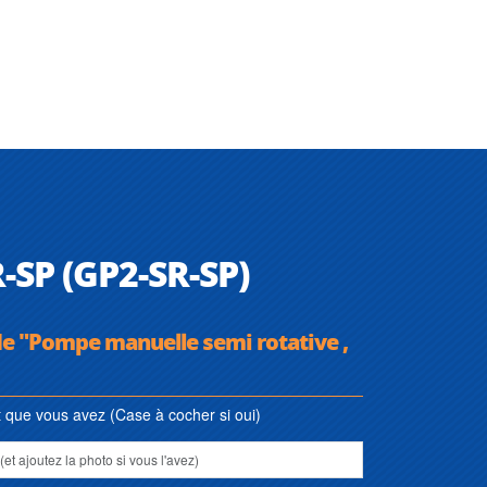
-SP (GP2-SR-SP)
de "Pompe manuelle semi rotative ,
que vous avez (Case à cocher si oui)