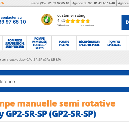
976
Siège (95) :
Agence du 92 :
Agence 
01 39 97 65 10
01 41 46 14 46
customer rating
contacter au :
39 97 65 10
D
4.8
/5
598 reviews
More reviews
POMPE
POMPE DE
IMMERGÉE,
POMPE
RÉCUPÉRATEUR
POMPES
SURPRESSION,
FORAGE /
PISCINE
D'EAU DE PLUIE
SPÉCIALES
SURPRESSEUR
PUITS
 semi rotative Japy GP2-SR-SP (GP2-SR-SP)
pe manuelle semi rotative
y GP2-SR-SP (GP2-SR-SP)