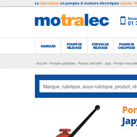
Le
Spécialiste
en pompes & moteurs électriques
depuis 1
Nous 
01 
POMPE DE
STATION DE
POMPE DE
MARQUES
RELEVAGE
RELEVAGE
CHAUFFAGE
Accueil
Pompes spéciales
Pompe manuelle
Japy
Pompe manuelle
Pom
Jap