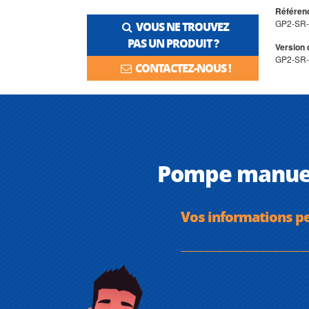
Référenc
GP2-SR
VOUS NE TROUVEZ
PAS UN PRODUIT ?
Version 
GP2-SR
CONTACTEZ-NOUS !
Pompe manuell
Vos informations p