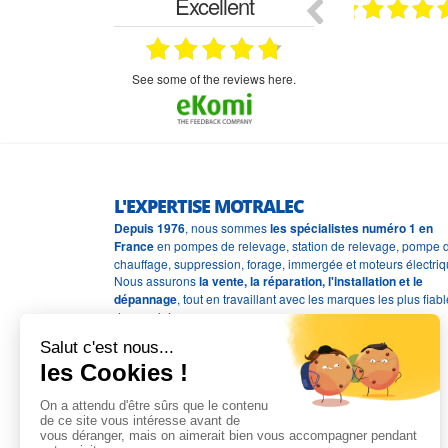
Excellent
18.07.2026
07.07.2026
ne
bien rien a dire .what else
RAS
très aimable
on et le
n est prévu
see some of the reviews here.
L'EXPERTISE MOTRALEC
Depuis 1976
, nous sommes
les spécialistes numéro 1 en
France
en pompes de relevage, station de relevage, pompe 
chauffage, suppression, forage, immergée et moteurs électriq
Nous assurons
la vente, la réparation, l'installation et le
dépannage
, tout en travaillant avec les marques les plus fiab
du marché.