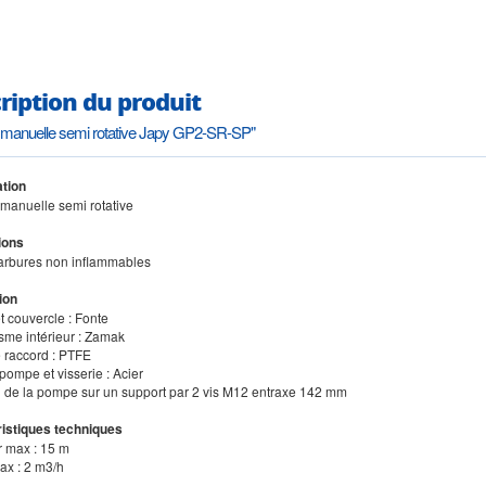
ription du produit
manuelle semi rotative Japy GP2-SR-SP"
tion
manuelle semi rotative
ions
arbures non inflammables
ion
t couvercle : Fonte
sme intérieur : Zamak
e raccord : PTFE
pompe et visserie : Acier
on de la pompe sur un support par 2 vis M12 entraxe 142 mm
istiques techniques
r max : 15 m
ax : 2 m3/h