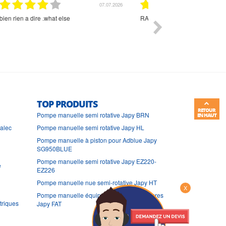
01.07.2026
Commande et délais parfait
Très bon suivi et très bon
TOP PRODUITS
RETOUR
Pompe manuelle semi rotative Japy BRN
EN HAUT
ralec
Pompe manuelle semi rotative Japy HL
Pompe manuelle à piston pour Adblue Japy
SG950BLUE
Pompe manuelle semi rotative Japy EZ220-
e
EZ226
Pompe manuelle nue semi-rotative Japy HT
X
Pompe manuelle équipée pour hydrocarbures
triques
Japy FAT