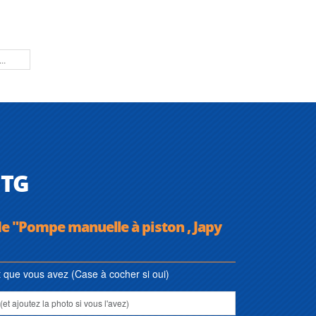
 TG
de "Pompe manuelle à piston , Japy
que vous avez (Case à cocher si oui)