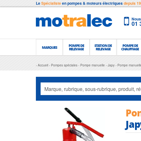
Le
Spécialiste
en pompes & moteurs électriques
depuis 1
Nous 
01 
POMPE DE
STATION DE
POMPE DE
MARQUES
RELEVAGE
RELEVAGE
CHAUFFAGE
Accueil
Pompes spéciales
Pompe manuelle
Japy
Pompe manuelle
Pom
Jap