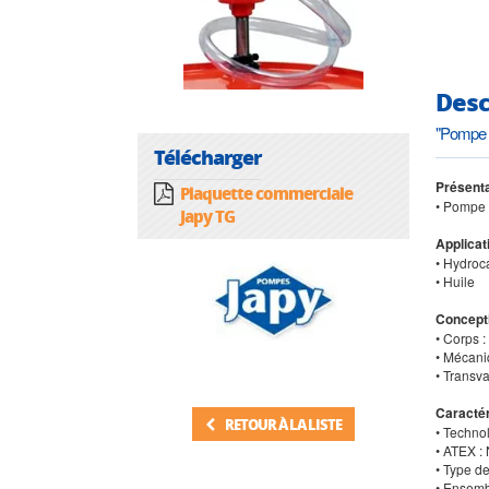
Desc
"Pompe m
Télécharger
Présenta
Plaquette commerciale
• Pompe 
Japy TG
Applicat
• Hydroc
• Huile
Concept
• Corps :
• Mécani
• Transva
Caractér
RETOUR À LA LISTE
• Technol
• ATEX :
• Type d
• Ensemb