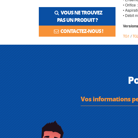
• Orifice
• Aspirat
VOUS NE TROUVEZ
• Débit m
PAS UN PRODUIT ?
Versions
CONTACTEZ-NOUS !
TG1
/
TG
Po
Vos informations p