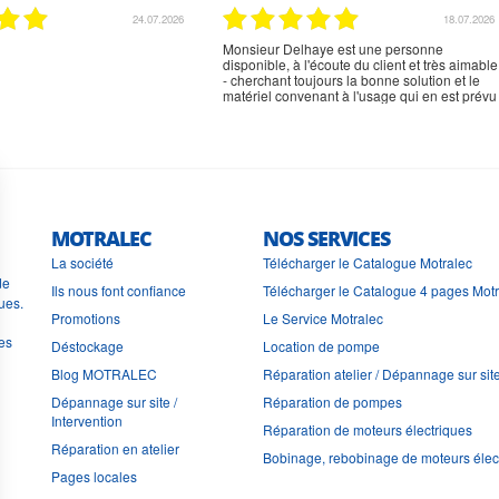
02.07.2026
02.07.2026
rien à signaler, très content
MOTRALEC
NOS SERVICES
La société
Télécharger le Catalogue Motralec
de
Ils nous font confiance
Télécharger le Catalogue 4 pages Mot
ues.
Promotions
Le Service Motralec
les
Déstockage
Location de pompe
Blog MOTRALEC
Réparation atelier / Dépannage sur sit
Dépannage sur site /
Réparation de pompes
Intervention
Réparation de moteurs électriques
Réparation en atelier
Bobinage, rebobinage de moteurs élec
Pages locales