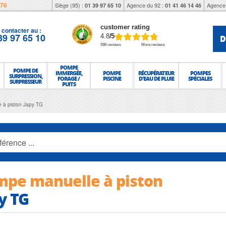
976
Siège (95) :
Agence du 92 :
Agence 
01 39 97 65 10
01 41 46 14 46
customer rating
contacter au :
39 97 65 10
D
4.8
/5
598 reviews
More reviews
POMPE
POMPE DE
IMMERGÉE,
POMPE
RÉCUPÉRATEUR
POMPES
SURPRESSION,
FORAGE /
PISCINE
D'EAU DE PLUIE
SPÉCIALES
SURPRESSEUR
PUITS
 à piston Japy TG
pe manuelle à piston
y TG