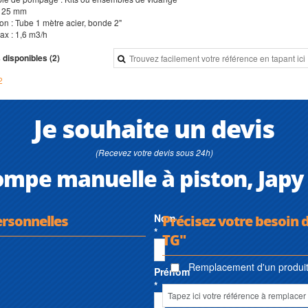
 : 25 mm
ion : Tube 1 mètre acier, bonde 2"
ax : 1,6 m3/h
 disponibles (2)
2
Je souhaite un devis
(Recevez votre devis sous 24h)
mpe manuelle à piston, Japy
ersonnelles
Nom
Précisez votre besoin 
*
TG"
Remplacement d'un produit 
Prénom
*