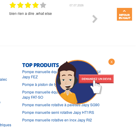
01.07.2026
Commande et délais parfait
Très bon suivi et très bon
RETOUR
EN HAUT
X
TOP PRODUITS
Pompe manuelle équipée de transvaseur de fût
Japy FEZ
ralec
Pompe à piston de type seringue Japy SER-L
Pompe manuelle équipée pour hydrocarbures
Japy FAT-SO
e
Pompe manuelle rotative à palettes Japy SG90
Pompe manuelle semi rotative Japy HT1RS
Pompe manuelle rotative en inox Japy RI2
triques