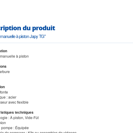
ription du produit
anuelle à piston Japy TG"
tion
manuelle à piston
ions
arbure
ion
 fonte
que : acier
seur avec flexible
istiques techniques
ogie : À piston, Vide-Fût
 Non
e pompe : Équipée
le de pompage : Kits ou ensembles de vidange