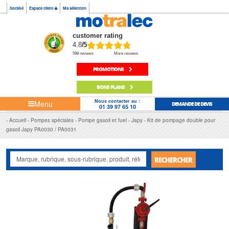
Société
Espace client
Ma sélection
customer rating
4.8
/5
598 reviews
More reviews
PROMOTIONS
BONS PLANS
Nous contacter au :
Menu
DEMANDE DE DEVIS
01 39 97 65 10
Accueil
Pompes spéciales
Pompe gasoil et fuel
Japy
Kit de pompage double pour
gasoil Japy PA0030 / PA0031
RECHERCHER