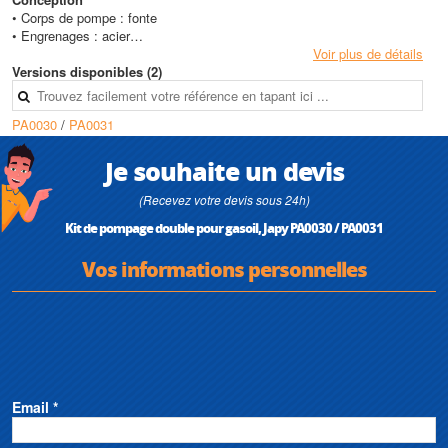
• Corps de pompe : fonte
• Engrenages : acier
• Etanchéité : garniture mécanique
Voir plus de détails
Versions disponibles (2)
Caractéristiques techniques
• Hauteur d’aspiration maximale : 4,5 m
PA0030
/
PA0031
• Pression maximale : 5,9 bars
• Fréquence : 50 Hz
• Isolation classe F
Je souhaite un devis
• Protection : IP55
• HMT max : 59 mètres
(Recevez votre devis sous 24h)
• Débit max : 1,3 m3/h
Kit de pompage double pour gasoil, Japy PA0030 / PA0031
Vos informations personnelles
Email *