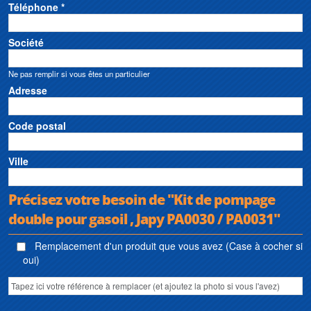
Téléphone *
Société
Ne pas remplir si vous êtes un particulier
Adresse
Code postal
Ville
Précisez votre besoin de "Kit de pompage
double pour gasoil , Japy PA0030 / PA0031"
Remplacement d'un produit que vous avez (Case à cocher si
oui)