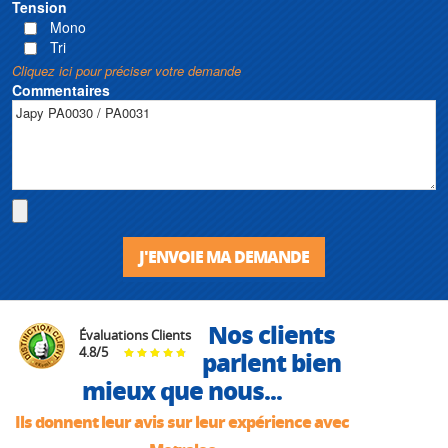
Tension
Mono
Tri
Cliquez ici pour préciser votre demande
Commentaires
J'ENVOIE MA DEMANDE
Nos clients
Évaluations Clients
4.8
/
5
parlent bien
mieux que nous...
Ils donnent leur avis sur leur expérience avec