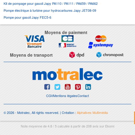
Kit de pompage pour gasoil Japy PA110 / PA111 / PA659 / PA662
Pompe électrique à turbine pour hydrocarbures Japy JET08-09
Pompe pour gasoil Japy FEC5-6
Moyens de paiement
Moyens de transport
CGV
Mentions légales
Contact
© 2026 - Motralec, All rights reserved. | Création :
Alphalives Multimédia
Note moyenne de
4.8
/
5
calculée à partir de
208
avis sur
Ekomi