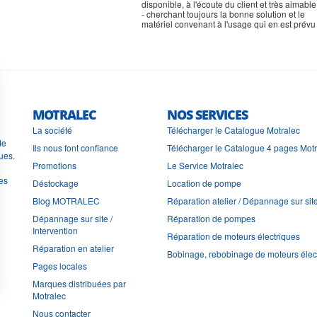
MOTRALEC
NOS SERVICES
La société
Télécharger le Catalogue Motralec
de
Ils nous font confiance
Télécharger le Catalogue 4 pages Mot
ues.
Promotions
Le Service Motralec
les
Déstockage
Location de pompe
Blog MOTRALEC
Réparation atelier / Dépannage sur sit
Dépannage sur site /
Réparation de pompes
Intervention
Réparation de moteurs électriques
Réparation en atelier
Bobinage, rebobinage de moteurs élec
Pages locales
Marques distribuées par
Motralec
Nous contacter