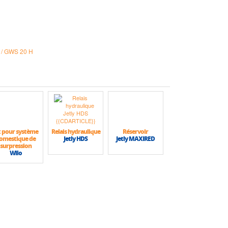
 / GWS 20 H
t pour système
Relais hydraulique
Réservoir
omestique de
Jetly HDS
Jetly MAXIRED
surpression
Wilo