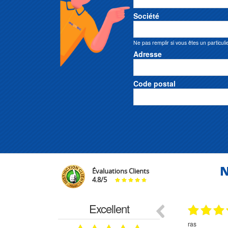
Société
Ne pas remplir si vous êtes un particuli
Adresse
Code postal
N
Évaluations Clients
4.8
/
5
Excellent
18.07.2026
07.07.2026
ne
bien rien a dire .what else
RAS