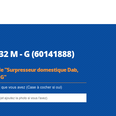
2 M - G (60141888)
 de "Surpresseur domestique Dab,
 G"
que vous avez (Case à cocher si oui)