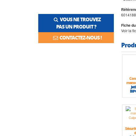
Référenc
6014188
VOUS NE TROUVEZ
Fiche du
PAS UN PRODUIT ?
Voir la f
CONTACTEZ-NOUS !
Prod
Con
mano
Jet
BIP
Sécuri
d