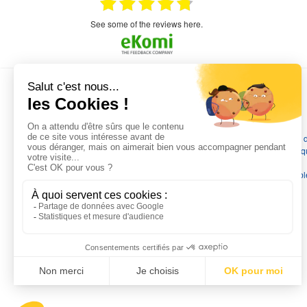
très aimable
on et le
n est prévu
see some of the reviews here.
L'EXPERTISE MOTRALEC
Depuis 1976
, nous sommes
les spécialistes numéro 1 en
France
en pompes de relevage, station de relevage, pompe 
chauffage, suppression, forage, immergée et moteurs électriq
Nous assurons
la vente, la réparation, l'installation et le
dépannage
, tout en travaillant avec les marques les plus fiab
du marché.