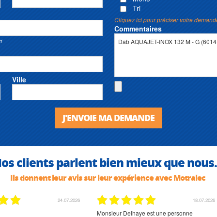
Tri
Cliquez ici pour préciser votre demand
Commentaires
er
Ville
J'ENVOIE MA DEMANDE
os clients parlent bien mieux que nous.
Ils donnent leur avis sur leur expérience avec Motralec
02.07.2026
02.07.2026
rien à signaler, très content