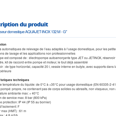
ription du produit
sseur domestique AQUAJET-INOX 132 M - G"
tion
 automatiques de relevage de l’eau adaptés à l’usage domestique, pour les petites in
ions de lavage et les applications non professionnelles
upe est composé de : électropompe autoamorçante type JET ou JETINOX, réservoir à
e, kit de raccord entre pompe et moteur, le tout déjà assemblé
ir : de type horizontal, capacité 20 l, vessie interne en butyle, avec supports dans l
upérieure
istiques techniques
de température du liquide: de 0°C à +35°C pour usage domestique (EN 60335-2-41)
 pompé: propre, ne contenant pas de corps solides ou abrasifs, non visqueux, non a
ature ambiante max: + 40°C
on de service max: 8 bar (800 kPa)
de protection: IP 44 (IP 55 au bornier)
d’isolement: F
r max (HMT) : 61 m
ax : 4,8 m3/h