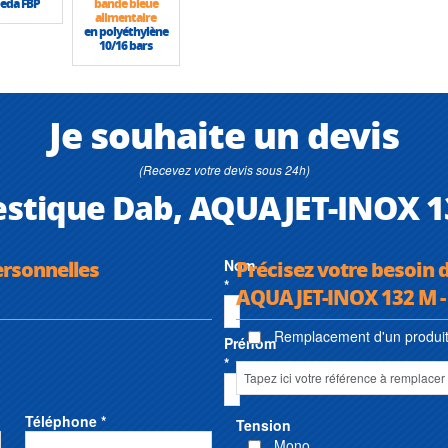
eda FBP
bande bleue
alimentaire
en polyéthylène
10/16 bars
Je souhaite un devis
(Recevez votre devis sous 24h)
stique Dab, AQUAJET-INOX 13
ersonnelles
Nom
Précisez votre besoin
*
AQUAJET-INOX 132 M -
Remplacement d'un produit 
Prénom
*
Téléphone *
Tension
Mono