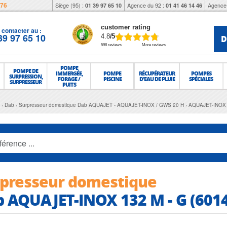
976
Siège (95) :
Agence du 92 :
Agence 
01 39 97 65 10
01 41 46 14 46
customer rating
contacter au :
39 97 65 10
D
4.8
/5
598 reviews
More reviews
POMPE
POMPE DE
IMMERGÉE,
POMPE
RÉCUPÉRATEUR
POMPES
SURPRESSION,
FORAGE /
PISCINE
D'EAU DE PLUIE
SPÉCIALES
SURPRESSEUR
PUITS
Dab
Surpresseur domestique Dab AQUAJET - AQUAJET-INOX / GWS 20 H
AQUAJET-INOX 
presseur domestique
 AQUAJET-INOX 132 M - G (601