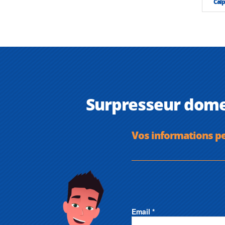
Calp
Surpresseur dome
Vos informations p
Email *