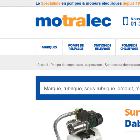
Le
Spécialiste
en pompes & moteurs électriques
depuis 1
Nous 
01 
POMPE DE
STATION DE
POMPE DE
MARQUES
RELEVAGE
RELEVAGE
CHAUFFAGE
Accueil
Pompe de surpression, surpresseur
Surpresseur domestique
Sur
Dab