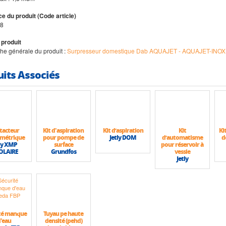
e du produit (Code article)
8
 produit
iche générale du produit :
Surpresseur domestique Dab AQUAJET - AQUAJET-INOX
uits Associés
tacteur
Kit d'aspiration
Kit d’aspiration
Kit
Ki
métrique
pour pompe de
Jetly DOM
d’automatisme
d
ly XMP
surface
pour réservoir à
OLAIRE
Grundfos
vessie
Jetly
té manque
Tuyau pe haute
'eau
densité (pehd)