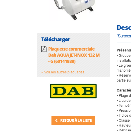
Desc
"Surpre
Télécharger
Plaquette commerciale
Présenta
Dab AQUAJET-INOX 132 M
• Groupes
installat
- G (60141888)
• Le gro
manomètr
+ Voir les autres plaquettes
• Réservo
partie s
Caractér
• Plage 
• Liquide
• Tempér
• Pressi
• Indice 
• Classe 
RETOUR À LA LISTE
• Hauteu
• Débit m