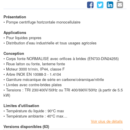
Présentation
• Pompe centrifuge horizontale monocellulaire
Applications
• Pour liquides propres
• Distribution d’eau industrielle et tous usages agricoles
Conception
• Corps fonte NORMALISE avec orifices à brides (EN733-DIN24255)
• Roue laiton ou fonte, lanterne fonte
• Moteur 3000 tr/min, IP44, classe F
• Arbre INOX EN 10088-3 - 1.4104
• Garniture mécanique de série en carbone/céramique/nitrile
• Livrées avec contre-brides plates
• Tensions : TRI 230/400V/50Hz ou TRI 400/690V/50Hz (à partir de 5.5
kW)
Limites d'utilisation
• Température du liquide
: 90°C max
• Température ambiante : 40°C max
Voir plus de détails
Caractéristiques techniques
Versions disponibles (63)