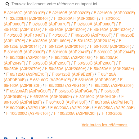
• Hauteur max (HMT) : 95 m
• Débit max : 360 m3/h
F 32/160C (A3P0010F)
/
F 32/160B (A3P0020F)
/
F 32/160A (A3P0030F)
/
F 32/200BH (A3P0040F)
/
F 32/200AH (A3P0050F)
/
F 32/200C
(A3P0060F)
/
F 32/200B (A3P0070F)
/
F 32/200A (A3P0080F)
/
F
40/160C (A3P1018F)
/
F 40/160B (A3P1020F)
/
F 40/160A (A3P1030F)
/
F 40/200B (A3P1040F)
/
F 40/200C
/
F 40/250C (A3P1060F)
/
F 40/250B
(A3P1070F)
/
F 40/250A (A3P1080F)
/
F 50/125C (A3P2012F)
/
F
50/125B (A3P2014F)
/
F 50/125A (A3P2016F)
/
F 50/160C (A3P2020F)
/
F 50/160B (A3P2030F)
/
F 50/160A (A3P2041F)
/
F 50/200C (A3P2044F)
/
F 50/200B (A3P2046F)
/
F 50/200A (A3P2048F)
/
F 50/200AR
(A3P2049F)
/
F 50/250D (A3P2050F)
/
F 50/250C (A3P2060F)
/
F
50/250B (A3P2070F)
/
F 50/250A (A3P2080F)
/
F 50/250AR (A3P2082F)
/
F 65/125C (A3P9E10F)
/
F 65/125B (A3P9E20F)
/
F 65/125A
(A3P9E30F)
/
F 65/160C (A3P9F10F)
/
F 65/160B (A3P9F20F)
/
F
65/160A (A3P9F30F)
/
F 65/200B (A3P9G10F)
/
F 65/200A (A3P9G20F)
/
F 65/200AR (A3P9G30F)
/
F 65/250C (A3P9G40F)
/
F 65/250B
(A3P9G50F)
/
F 65/250A (A3P9G60F)
/
F 80/160D (A3P9H10F)
/
F
80/160C (A3P9H20F)
/
F 80/160B (A3P9H30F)
/
F 80/160A (A3P9H40F)
/
F 80/200B (A3P9I10F)
/
F 80/200A (A3P9I20F)
/
F 80/250A (A3P9I30F)
/
F 100/200C (A3P9K10F)
/
F 100/200A (A3P9K30F)
/
F 100/250B
(A3P9K40F)
/
F 100/250A (A3P9K50F)
/
F 32/250C (A3P0090F)
/
F
32/250B (A3P0100F)
/
F 32/250A (A3P0101F)
/
F 40/150C (A3P0102F)
/
Voir toutes les références
F 40/125B (A3P0103F)
/
F 40/125A (A3P0104F)
/
F 100/160C-N
(A3P9J10F)
/
F 100/160B-N (A3P9J20F)
/
F 100/160A-N (A3P9J30F)