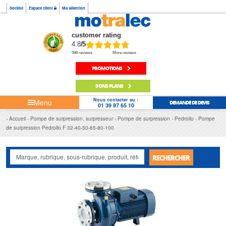
Société
Espace client
Ma sélection
customer rating
4.8
/5
598 reviews
More reviews
PROMOTIONS
BONS PLANS
Nous contacter au :
Menu
DEMANDE DE DEVIS
01 39 97 65 10
Accueil
Pompe de surpression, surpresseur
Pompe de surpression
Pedrollo
Pompe
de surpression Pedrollo F 32-40-50-65-80-100
RECHERCHER