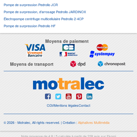
Pompe de surpression Pedrollo JCR
Pompe de surpression, d'arrosage Pedrollo JARDINOX
Électropompe centrifuge multicellulaire Pedrollo 2-4CP
Pompe de surpression Pedrollo HF
Moyens de paiement
Moyens de transport
CGV
Mentions légales
Contact
© 2026 - Motralec, All rights reserved. | Création :
Alphalives Multimédia
Note moyenne de
4.8
/
5
calculée à partir de
228
avis sur
Ekomi