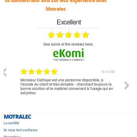
Ils donnent leur avis sur leur expérience avec
Motralec
Excellent
see some of the reviews here.
07.2026
18.07.2026
Monsieur Delhaye est une personne disponible, à
bien ri
l'écoute du client et très aimable - cherchant toujours la
bonne solution et le matériel convenant à l'usage qui en
est prévu
MOTRALEC
La société
Ils nous font confiance
Promotions