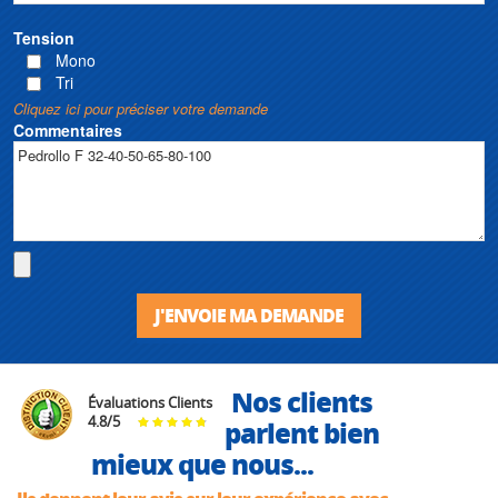
Tension
Mono
Tri
Cliquez ici pour préciser votre demande
Commentaires
J'ENVOIE MA DEMANDE
Nos clients
Évaluations Clients
4.8
/
5
parlent bien
mieux que nous...